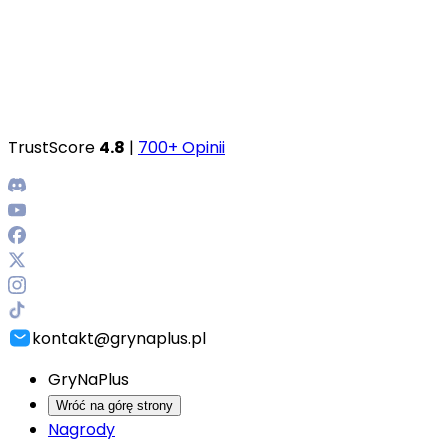
TrustScore
4.8
|
700+ Opinii
kontakt@grynaplus.pl
GryNaPlus
Wróć na górę strony
Nagrody