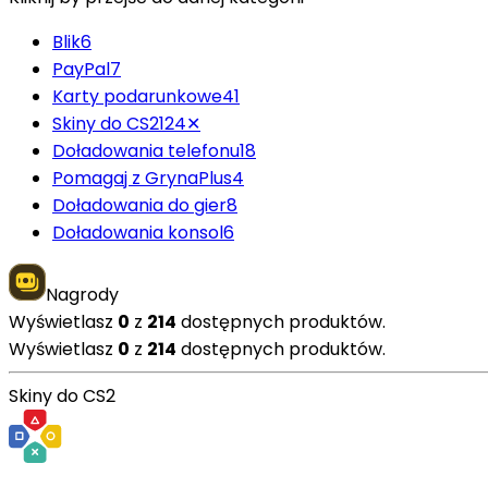
Blik
6
PayPal
7
Karty podarunkowe
41
Skiny do CS2
124
✕
Doładowania telefonu
18
Pomagaj z GrynaPlus
4
Doładowania do gier
8
Doładowania konsol
6
Nagrody
Wyświetlasz
0
z
214
dostępnych produktów.
Wyświetlasz
0
z
214
dostępnych produktów.
Skiny do CS2