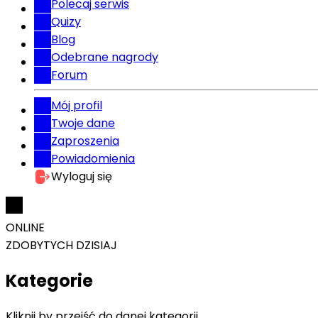
Polecaj serwis
Quizy
Blog
Odebrane nagrody
Forum
Mój profil
Twoje dane
Zaproszenia
Powiadomienia
Wyloguj się
ONLINE
ZDOBYTYCH DZISIAJ
Kategorie
Kliknij by przejść do danej kategorii