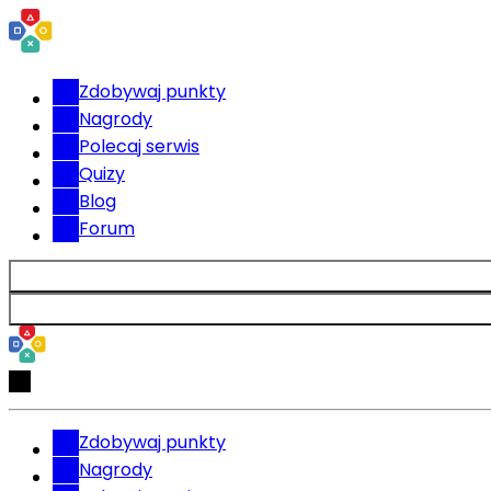
Zdobywaj punkty
Nagrody
Polecaj serwis
Quizy
Blog
Forum
Zdobywaj punkty
Nagrody