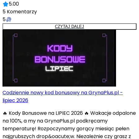
5.00
5
Komentarzy
5
CZYTAJ DALEJ
Codziennie nowy kod bonusowy na GrynaPlus.pl -
lipiec 2026
🔥 Kody Bonusowe na LIPIEC 2026 🔥 Wakacje odpalone
na 100%, a my na GrynaPlus.pl podkręcamy
temperaturę! Rozpoczynamy gorący miesiąc pełen
najgrubszych drop&oacute;w. Niezależnie czy grasz z