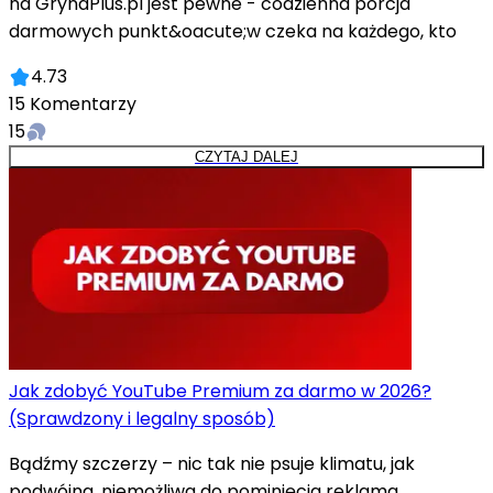
na GrynaPlus.pl jest pewne - codzienna porcja
darmowych punkt&oacute;w czeka na każdego, kto
4.73
15
Komentarzy
15
CZYTAJ DALEJ
Jak zdobyć YouTube Premium za darmo w 2026?
(Sprawdzony i legalny sposób)
Bądźmy szczerzy – nic tak nie psuje klimatu, jak
podwójna, niemożliwa do pominięcia reklama