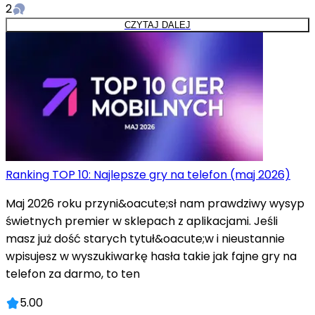
2
CZYTAJ DALEJ
Ranking TOP 10: Najlepsze gry na telefon (maj 2026)
Maj 2026 roku przyni&oacute;sł nam prawdziwy wysyp
świetnych premier w sklepach z aplikacjami. Jeśli
masz już dość starych tytuł&oacute;w i nieustannie
wpisujesz w wyszukiwarkę hasła takie jak fajne gry na
telefon za darmo, to ten
5.00