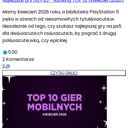
Najlepsze gry na PS5 - Ranking TOP 10 (kwiecień 2026)
Mamy kwiecień 2026 roku, a biblioteka PlayStation 5
pęka w szwach od niesamowitych tytuł&oacute;w.
Niezależnie od tego, czy szukasz najlepszej gry na ps5
dla dw&oacute;ch os&oacute;b, by pograć z drugą
poł&oacute;wką, czy epickiej
5.00
2
Komentarze
2
CZYTAJ DALEJ