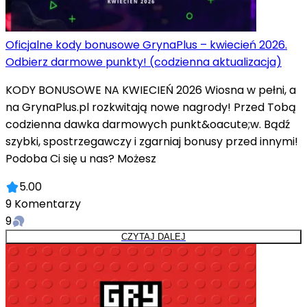
Oficjalne kody bonusowe GrynaPlus – kwiecień 2026.
Odbierz darmowe punkty! (codzienna aktualizacja)
KODY BONUSOWE NA KWIECIEŃ 2026 Wiosna w pełni, a
na GrynaPlus.pl rozkwitają nowe nagrody! Przed Tobą
codzienna dawka darmowych punkt&oacute;w. Bądź
szybki, spostrzegawczy i zgarniaj bonusy przed innymi!
Podoba Ci się u nas? Możesz
5.00
9
Komentarzy
9
CZYTAJ DALEJ