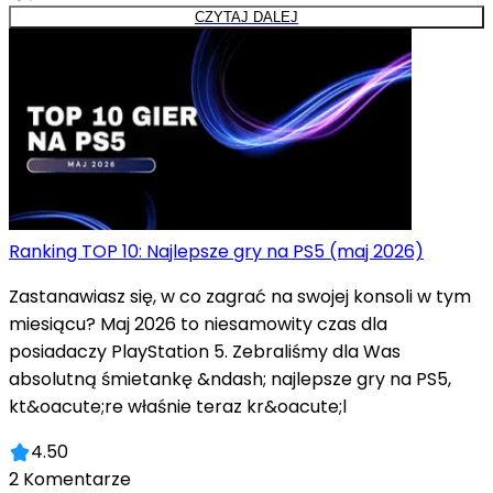
CZYTAJ DALEJ
Ranking TOP 10: Najlepsze gry na PS5 (maj 2026)
Zastanawiasz się, w co zagrać na swojej konsoli w tym
miesiącu? Maj 2026 to niesamowity czas dla
posiadaczy PlayStation 5. Zebraliśmy dla Was
absolutną śmietankę &ndash; najlepsze gry na PS5,
kt&oacute;re właśnie teraz kr&oacute;l
4.50
2
Komentarze