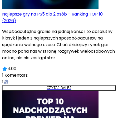
Najlepsze gry na PS5 dla 2 osób – Ranking TOP 10
(2026)
Wsp&oacute;lne granie na jednej konsoli to absolutny
klasyk i jeden z najlepszych sposob&oacute;w na
spędzanie wolnego czasu. Choć dzisiejszy rynek gier
mocno pcha nas w stronę rozgrywek wieloosobowych
online, nic nie zastąpi star
4.00
1
Komentarz
1
CZYTAJ DALEJ