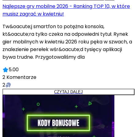
Najlepsze gry mobilne 2026 - Ranking TOP 10, w które
musisz zagrać w kwietniu!
Tw&oacute;j smartfon to potężna konsola,
kt&oacute;ra tylko czeka na odpowiedni tytuł. Rynek
gier mobilnych w kwietniu 2026 roku pęka w szwach, a
znalezienie perełek wśr&oacute;d tysięcy aplikacji
bywa trudne. Przygotowaliśmy dla
5.00
2
Komentarze
2
CZYTAJ DALEJ