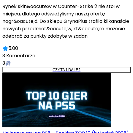
Rynek skin&oacute;w w Counter-Strike 2 nie stoi w
miejscu, dlatego odświeżyliśmy naszą ofertę
nagr&oacute;d. Do sklepu GrynaPlus trafiło kilkanaście
nowych przedmiot&oacute;w, kt&oacute;re możecie
odebrać za punkty zdobyte w zadan
5.00
3
Komentarze
3
CZYTAJ DALEJ