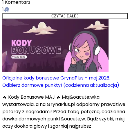
1
Komentarz
1
CZYTAJ DALEJ
Oficjalne kody bonusowe GrynaPlus – maj 2026.
Odbierz darmowe punkty! (codzienna aktualizacja)
🔥 Kody Bonusowe MAJ 🔥 Maj&oacute;wka
wystartowała, a na GrynaPlus.pl odpalamy prawdziwe
petardy z nagrodami! Przed Tobą potężna, codzienna
dawka darmowych punkt&oacute;w. Bądź szybki, miej
oczy dookoła głowy i zgarniaj najgrubsz