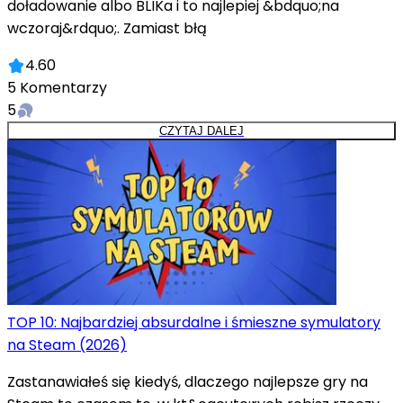
doładowanie albo BLIKa i to najlepiej &bdquo;na
wczoraj&rdquo;. Zamiast błą
4.60
5
Komentarzy
5
CZYTAJ DALEJ
TOP 10: Najbardziej absurdalne i śmieszne symulatory
na Steam (2026)
Zastanawiałeś się kiedyś, dlaczego najlepsze gry na