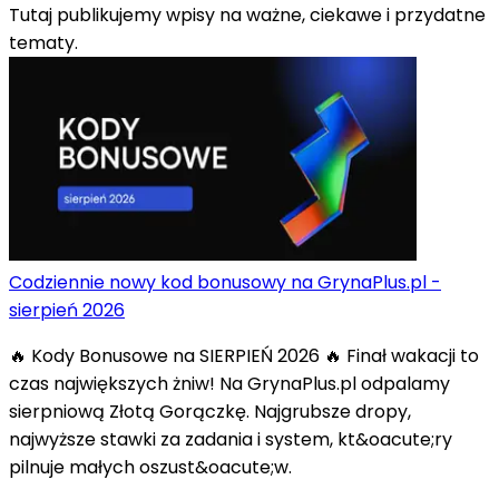
Tutaj publikujemy wpisy na ważne, ciekawe i przydatne
tematy.
Codziennie nowy kod bonusowy na GrynaPlus.pl -
sierpień 2026
🔥 Kody Bonusowe na SIERPIEŃ 2026 🔥 Finał wakacji to
czas największych żniw! Na GrynaPlus.pl odpalamy
sierpniową Złotą Gorączkę. Najgrubsze dropy,
najwyższe stawki za zadania i system, kt&oacute;ry
pilnuje małych oszust&oacute;w.