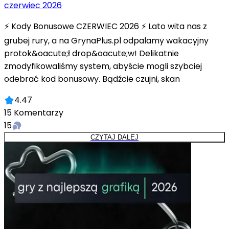
czerwiec 2026
⚡ Kody Bonusowe CZERWIEC 2026 ⚡ Lato wita nas z
grubej rury, a na GrynaPlus.pl odpalamy wakacyjny
protok&oacute;ł drop&oacute;w! Delikatnie
zmodyfikowaliśmy system, abyście mogli szybciej
odebrać kod bonusowy. Bądźcie czujni, skan
4.47
15
Komentarzy
15
CZYTAJ DALEJ