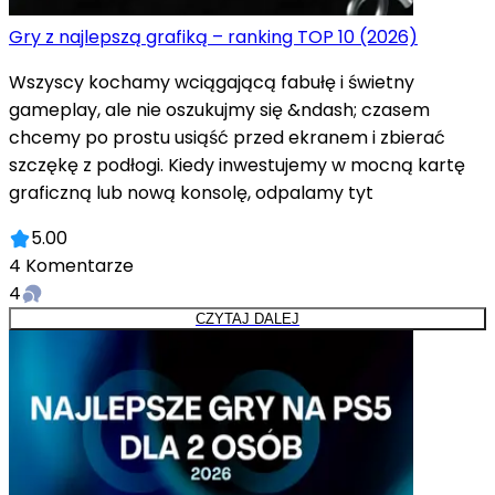
Gry z najlepszą grafiką – ranking TOP 10 (2026)
Wszyscy kochamy wciągającą fabułę i świetny
gameplay, ale nie oszukujmy się &ndash; czasem
chcemy po prostu usiąść przed ekranem i zbierać
szczękę z podłogi. Kiedy inwestujemy w mocną kartę
graficzną lub nową konsolę, odpalamy tyt
5.00
4
Komentarze
4
CZYTAJ DALEJ