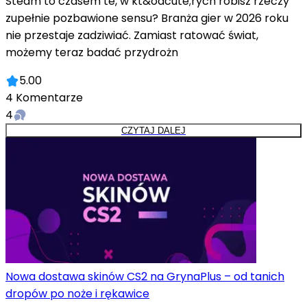
Steam to czasem te, w kt&oacute;rych robisz rzeczy
zupełnie pozbawione sensu? Branża gier w 2026 roku
nie przestaje zadziwiać. Zamiast ratować świat,
możemy teraz badać przydrożn
5.00
4
Komentarze
4
CZYTAJ DALEJ
Nowa dostawa skinów CS2 na GrynaPlus – od tanich
dropów po noże i rękawice