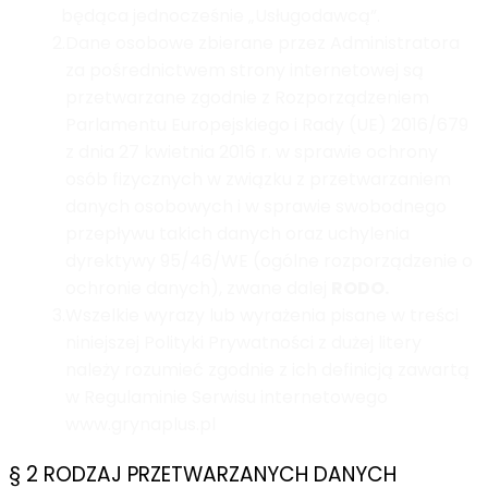
będąca jednocześnie „Usługodawcą”.
2.
Dane osobowe zbierane przez Administratora
za pośrednictwem strony internetowej są
przetwarzane zgodnie z Rozporządzeniem
Parlamentu Europejskiego i Rady (UE) 2016/679
z dnia 27 kwietnia 2016 r. w sprawie ochrony
osób fizycznych w związku z przetwarzaniem
danych osobowych i w sprawie swobodnego
przepływu takich danych oraz uchylenia
dyrektywy 95/46/WE (ogólne rozporządzenie o
ochronie danych), zwane dalej
RODO.
3.
Wszelkie wyrazy lub wyrażenia pisane w treści
niniejszej Polityki Prywatności z dużej litery
należy rozumieć zgodnie z ich definicją zawartą
w Regulaminie Serwisu internetowego
www.grynaplus.pl
§ 2 RODZAJ PRZETWARZANYCH DANYCH