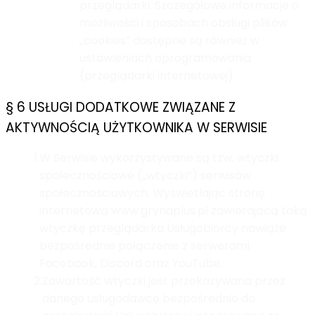
przeglądarki. Szczegółowe informacje o
możliwości i sposobach obsługi plików
„cookies” dostępne są również w
ustawieniach oprogramowania
(przeglądarki internetowej).
§ 6 USŁUGI DODATKOWE ZWIĄZANE Z
AKTYWNOŚCIĄ UŻYTKOWNIKA W SERWISIE
1.
W Serwisie wykorzystywane są tzw. wtyczki
społecznościowe („wtyczki“) serwisów
społecznościowych. Wyświetlając stronę
internetową www.grynaplus.pl zawierającą taką
wtyczkę przeglądarka Usługobiorcy nawiąże
bezpośrednie połączenie z serwerami
Facebook, Discord oraz YouTube.
2.
Zawartość wtyczki jest przekazywana przez
danego usługodawcę bezpośrednio do