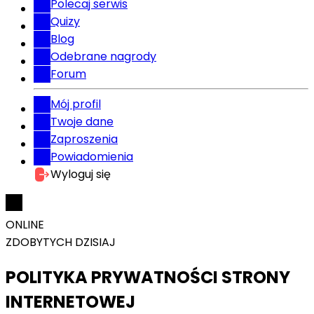
Polecaj serwis
Quizy
Blog
Odebrane nagrody
Forum
Mój profil
Twoje dane
Zaproszenia
Powiadomienia
Wyloguj się
ONLINE
ZDOBYTYCH DZISIAJ
POLITYKA PRYWATNOŚCI STRONY
INTERNETOWEJ