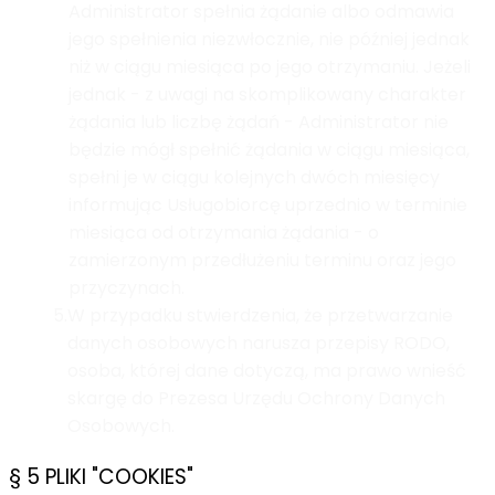
Administrator spełnia żądanie albo odmawia
jego spełnienia niezwłocznie, nie później jednak
niż w ciągu miesiąca po jego otrzymaniu. Jeżeli
jednak - z uwagi na skomplikowany charakter
żądania lub liczbę żądań - Administrator nie
będzie mógł spełnić żądania w ciągu miesiąca,
spełni je w ciągu kolejnych dwóch miesięcy
informując Usługobiorcę uprzednio w terminie
miesiąca od otrzymania żądania - o
zamierzonym przedłużeniu terminu oraz jego
przyczynach.
5.
W przypadku stwierdzenia, że przetwarzanie
danych osobowych narusza przepisy RODO,
osoba, której dane dotyczą, ma prawo wnieść
skargę do Prezesa Urzędu Ochrony Danych
Osobowych.
§ 5 PLIKI "COOKIES"