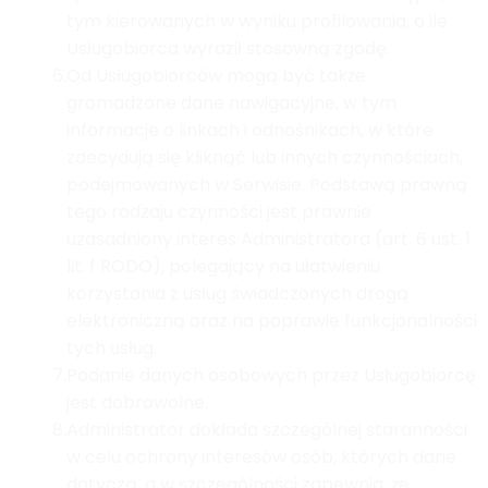
tym kierowanych w wyniku profilowania, o ile
Usługobiorca wyraził stosowną zgodę.
6.
Od Usługobiorców mogą być także
gromadzone dane nawigacyjne, w tym
informacje o linkach i odnośnikach, w które
zdecydują się kliknąć lub innych czynnościach,
podejmowanych w Serwisie. Podstawą prawną
tego rodzaju czynności jest prawnie
uzasadniony interes Administratora (art. 6 ust. 1
lit. f RODO), polegający na ułatwieniu
korzystania z usług świadczonych drogą
elektroniczną oraz na poprawie funkcjonalności
tych usług.
7.
Podanie danych osobowych przez Usługobiorcę
jest dobrowolne.
8.
Administrator dokłada szczególnej staranności
w celu ochrony interesów osób, których dane
dotyczą, a w szczególności zapewnia, że