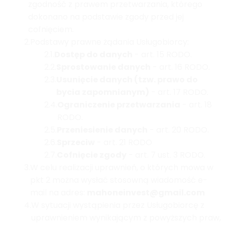
zgodność z prawem przetwarzania, którego
dokonano na podstawie zgody przed jej
cofnięciem.
2.
Podstawy prawne żądania Usługobiorcy:
2.1.
Dostęp do danych
- art. 15 RODO.
2.2.
Sprostowanie danych
- art. 16 RODO.
2.3.
Usunięcie danych (tzw. prawo do
bycia zapomnianym)
- art. 17 RODO.
2.4.
Ograniczenie przetwarzania
- art. 18
RODO.
2.5.
Przeniesienie danych
- art. 20 RODO.
2.6.
Sprzeciw
- art. 21 RODO
2.7.
Cofnięcie zgody
- art. 7 ust. 3 RODO.
3.
W celu realizacji uprawnień, o których mowa w
pkt 2 można wysłać stosowną wiadomość e-
mail na adres:
mahoneinvest@gmail.com
4.
W sytuacji wystąpienia przez Usługobiorcę z
uprawnieniem wynikającym z powyższych praw,