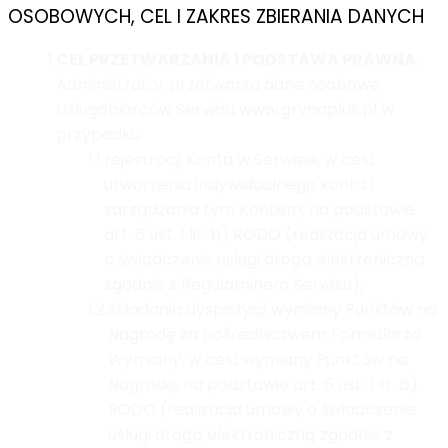
OSOBOWYCH, CEL I ZAKRES ZBIERANIA DANYCH
1.
CEL PRZETWARZANIA I PODSTAWA PRAWNA.
Administrator przetwarza dane osobowe
Usługobiorców Serwisu www.grynaplus.pl w
przypadku:
1.1.
rejestracji Konta w Serwisie, w celu
utworzenia indywidualnego konta i
zarządzania tym Kontem, na podstawie
art. 6 ust. 1 lit. b) RODO (realizacja umowy
o świadczenie usługi drogą elektroniczną
zgodnie z Regulaminem Serwisu),
1.2.
składania dyspozycji wymiany Punktów na
Nagrodę za pośrednictwem Formularza
Wymiany, w celu wymiany Punktów na
Nagrodę, na podstawie art. 6 ust. 1 lit. b)
RODO (realizacja umowy o świadczenie
usługi drogą elektroniczną zgodnie z