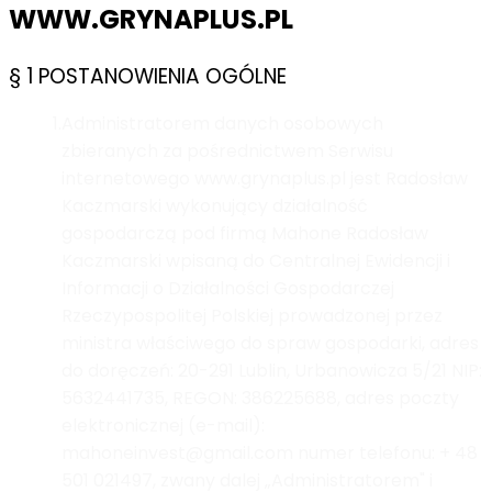
WWW.GRYNAPLUS.PL
§ 1 POSTANOWIENIA OGÓLNE
1.
Administratorem danych osobowych
zbieranych za pośrednictwem Serwisu
internetowego www.grynaplus.pl jest Radosław
Kaczmarski wykonujący działalność
gospodarczą pod firmą Mahone Radosław
Kaczmarski wpisaną do Centralnej Ewidencji i
Informacji o Działalności Gospodarczej
Rzeczypospolitej Polskiej prowadzonej przez
ministra właściwego do spraw gospodarki, adres
do doręczeń: 20-291 Lublin, Urbanowicza 5/21 NIP:
5632441735, REGON: 386225688, adres poczty
elektronicznej (e-mail):
mahoneinvest@gmail.com numer telefonu: + 48
501 021497, zwany dalej „Administratorem" i