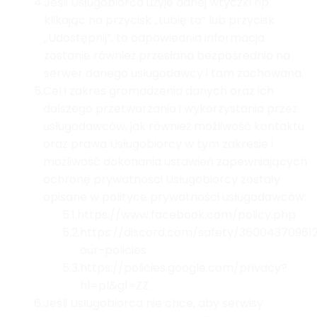
4.
Jeśli Usługobiorca użyje danej wtyczki np.
klikając na przycisk „Lubię to” lub przycisk
„Udostępnij”, to odpowiednia informacja
zostanie również przesłana bezpośrednio na
serwer danego usługodawcy i tam zachowana.
5.
Cel i zakres gromadzenia danych oraz ich
dalszego przetwarzania i wykorzystania przez
usługodawców, jak również możliwość kontaktu
oraz prawa Usługobiorcy w tym zakresie i
możliwość dokonania ustawień zapewniających
ochronę prywatności Usługobiorcy zostały
opisane w polityce prywatności usługodawców:
5.1.
https://www.facebook.com/policy.php
5.2.
https://discord.com/safety/36004370961
our-policies
5.3.
https://policies.google.com/privacy?
hl=pl&gl=ZZ.
6.
Jeśli Usługobiorca nie chce, aby serwisy