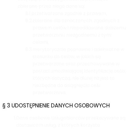
zbierane przez niego dane są:
8.1.
przetwarzane zgodnie z prawem,
8.2.
zbierane dla oznaczonych, zgodnych z
prawem celów i niepoddawane dalszemu
przetwarzaniu niezgodnemu z tymi
celami,
8.3.
merytorycznie poprawne i adekwatne w
stosunku do celów, w jakich są
przetwarzane oraz przechowywane w
postaci umożliwiającej identyfikację osób,
których dotyczą, nie dłużej niż jest to
niezbędne do osiągnięcia celu
przetwarzania.
§ 3 UDOSTĘPNIENIE DANYCH OSOBOWYCH
1.
Dane osobowe Usługobiorców przekazywane są
dostawcom usług, z których korzysta