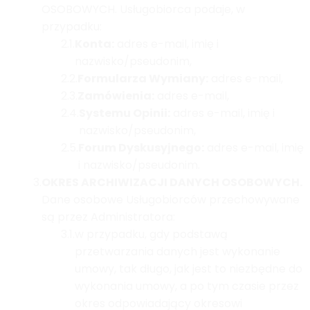
OSOBOWYCH. Usługobiorca podaje, w
przypadku:
2.1.
Konta:
adres e-mail, imię i
nazwisko/pseudonim,
2.2.
Formularza Wymiany:
adres e-mail,
2.3.
Zamówienia:
adres e-mail,
2.4.
Systemu Opinii:
adres e-mail, imię i
nazwisko/pseudonim,
2.5.
Forum Dyskusyjnego:
adres e-mail, imię
i nazwisko/pseudonim.
3.
OKRES ARCHIWIZACJI DANYCH OSOBOWYCH.
Dane osobowe Usługobiorców przechowywane
są przez Administratora:
3.1.
w przypadku, gdy podstawą
przetwarzania danych jest wykonanie
umowy, tak długo, jak jest to niezbędne do
wykonania umowy, a po tym czasie przez
okres odpowiadający okresowi