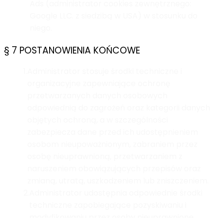
Ads (administrator cookies zewnętrznego:
Google LLC. z siedzibą w USA) w stosunku do
niego.
§ 7 POSTANOWIENIA KOŃCOWE
1.
Administrator stosuje środki techniczne i
organizacyjne zapewniające ochronę
przetwarzanych danych osobowych
odpowiednią do zagrożeń oraz kategorii danych
objętych ochroną, a w szczególności
zabezpiecza dane przed ich udostępnieniem
osobom nieupoważnionym, zabraniem przez
osobę nieuprawnioną, przetwarzaniem z
naruszeniem obowiązujących przepisów oraz
zmianą, utratą, uszkodzeniem lub zniszczeniem.
2.
Administrator udostępnia odpowiednie środki
techniczne zapobiegające pozyskiwaniu i
modyfikowaniu przez osoby nieuprawnione,