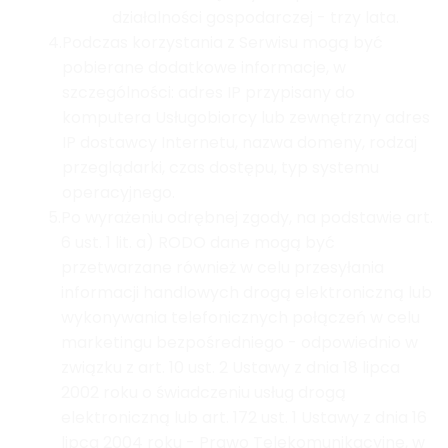
działalności gospodarczej - trzy lata.
4.
Podczas korzystania z Serwisu mogą być
pobierane dodatkowe informacje, w
szczególności: adres IP przypisany do
komputera Usługobiorcy lub zewnętrzny adres
IP dostawcy Internetu, nazwa domeny, rodzaj
przeglądarki, czas dostępu, typ systemu
operacyjnego.
5.
Po wyrażeniu odrębnej zgody, na podstawie art.
6 ust. 1 lit. a) RODO dane mogą być
przetwarzane również w celu przesyłania
informacji handlowych drogą elektroniczną lub
wykonywania telefonicznych połączeń w celu
marketingu bezpośredniego - odpowiednio w
związku z art. 10 ust. 2 Ustawy z dnia 18 lipca
2002 roku o świadczeniu usług drogą
elektroniczną lub art. 172 ust. 1 Ustawy z dnia 16
lipca 2004 roku - Prawo Telekomunikacyjne, w