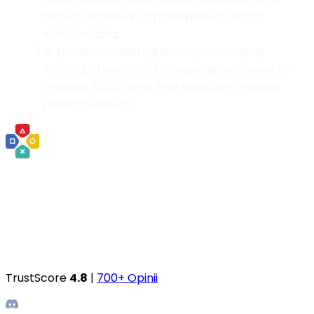
danych osobowych przesyłanych drogą
elektroniczną.
3.
W sprawach nieuregulowanych niniejszą
Polityką prywatności stosuje się odpowiednio
przepisy RODO oraz inne właściwe przepisy
prawa polskiego.
TrustScore
4.8
|
700+ Opinii