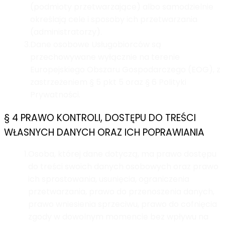
(podmioty przetwarzające) albo samodzielnie
określają cele i sposoby ich przetwarzania
(administratorzy).
3.
Dane osobowe Usługobiorców są
przechowywane wyłącznie na terenie
Europejskiego Obszaru Gospodarczego (EOG), z
zastrzeżeniem § 5 pkt 5 oraz § 6 Polityki
Prywatności.
§ 4 PRAWO KONTROLI, DOSTĘPU DO TREŚCI
WŁASNYCH DANYCH ORAZ ICH POPRAWIANIA
1.
Osoba, której dane dotyczą, ma prawo dostępu
do treści swoich danych osobowych oraz prawo
ich sprostowania, usunięcia, ograniczenia
przetwarzania, prawo do przenoszenia danych,
prawo wniesienia sprzeciwu, prawo do cofnięcia
zgody w dowolnym momencie bez wpływu na