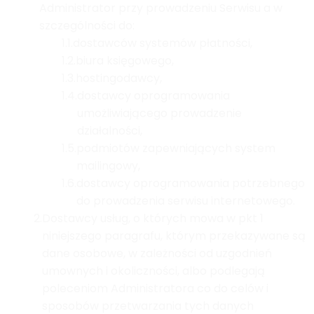
Administrator przy prowadzeniu Serwisu a w
szczególności do:
1.1.
dostawców systemów płatności,
1.2.
biura księgowego,
1.3.
hostingodawcy,
1.4.
dostawcy oprogramowania
umożliwiającego prowadzenie
działalności,
1.5.
podmiotów zapewniających system
mailingowy,
1.6.
dostawcy oprogramowania potrzebnego
do prowadzenia serwisu internetowego.
2.
Dostawcy usług, o których mowa w pkt 1
niniejszego paragrafu, którym przekazywane są
dane osobowe, w zależności od uzgodnień
umownych i okoliczności, albo podlegają
poleceniom Administratora co do celów i
sposobów przetwarzania tych danych