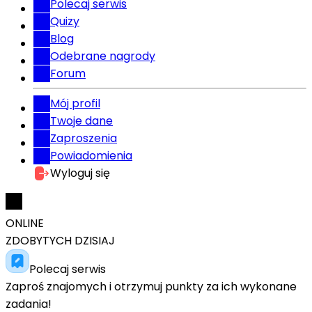
Polecaj serwis
Quizy
Blog
Odebrane nagrody
Forum
Mój profil
Twoje dane
Zaproszenia
Powiadomienia
Wyloguj się
ONLINE
ZDOBYTYCH DZISIAJ
Polecaj serwis
Zaproś znajomych i otrzymuj punkty za ich wykonane
zadania!