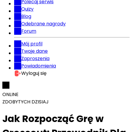
Polecaj serwis
Quizy
Blog
Odebrane nagrody
Forum
Mój profil
Twoje dane
Zaproszenia
Powiadomienia
Wyloguj się
ONLINE
ZDOBYTYCH DZISIAJ
Jak Rozpocząć Grę w