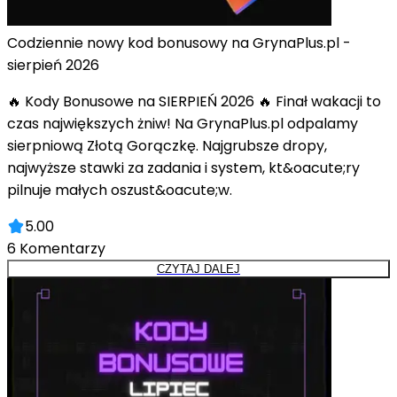
Codziennie nowy kod bonusowy na GrynaPlus.pl -
sierpień 2026
🔥 Kody Bonusowe na SIERPIEŃ 2026 🔥 Finał wakacji to
czas największych żniw! Na GrynaPlus.pl odpalamy
sierpniową Złotą Gorączkę. Najgrubsze dropy,
najwyższe stawki za zadania i system, kt&oacute;ry
pilnuje małych oszust&oacute;w.
5.00
6
Komentarzy
CZYTAJ DALEJ