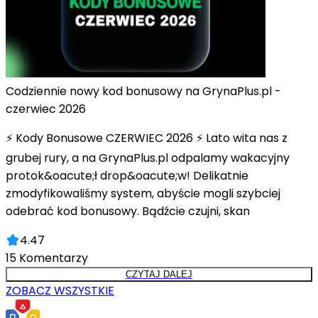
Codziennie nowy kod bonusowy na GrynaPlus.pl -
czerwiec 2026
⚡ Kody Bonusowe CZERWIEC 2026 ⚡ Lato wita nas z
grubej rury, a na GrynaPlus.pl odpalamy wakacyjny
protok&oacute;ł drop&oacute;w! Delikatnie
zmodyfikowaliśmy system, abyście mogli szybciej
odebrać kod bonusowy. Bądźcie czujni, skan
4.47
15
Komentarzy
CZYTAJ DALEJ
ZOBACZ WSZYSTKIE