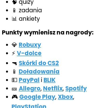
🧠 quizy
📱 zadania
📊 ankiety
Punkty wymienisz na nagrody:
💎
Robuxy
⚡
V-dolce
🔫
Skórki do CS2
📱
Doładowania
💵
PayPal
i
BLIK
🎫
Allegro
,
Netflix
,
Spotify
🎮
Google Play
,
Xbox
,
PlayStation