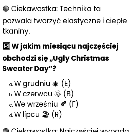
🟢 Ciekawostka: Technika ta
pozwala tworzyć elastyczne i ciepłe
tkaniny.
5️⃣ W jakim miesiącu najczęściej
obchodzi się „Ugly Christmas
Sweater Day”?
W grudniu 🎄 (E)
W czerwcu 🌞 (B)
We wrześniu 🍂 (F)
W lipcu 🏖️ (R)
🟢 Ciekawostka: Najczęściej wypada