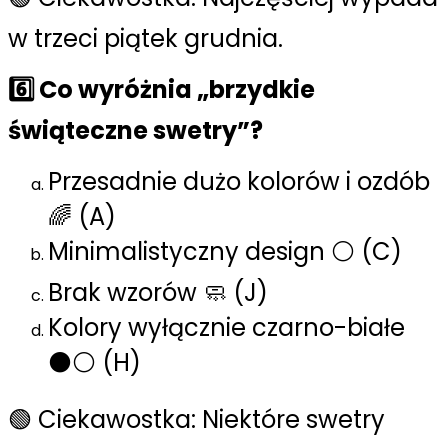
w trzeci piątek grudnia.
6️⃣ Co wyróżnia „brzydkie
świąteczne swetry”?
Przesadnie dużo kolorów i ozdób
🌈 (A)
Minimalistyczny design ⚪ (C)
Brak wzorów 🧼 (J)
Kolory wyłącznie czarno-białe
⚫⚪ (H)
🟢 Ciekawostka: Niektóre swetry