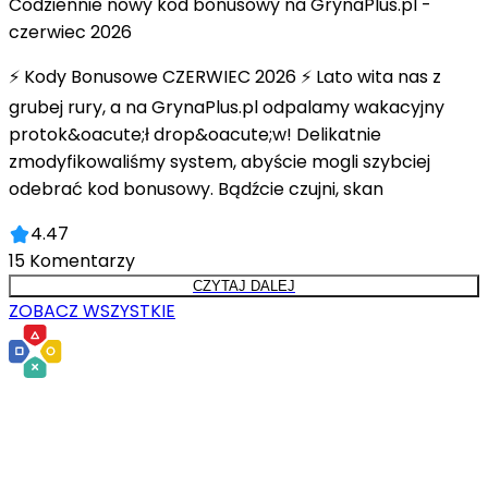
Codziennie nowy kod bonusowy na GrynaPlus.pl -
czerwiec 2026
⚡ Kody Bonusowe CZERWIEC 2026 ⚡ Lato wita nas z
grubej rury, a na GrynaPlus.pl odpalamy wakacyjny
protok&oacute;ł drop&oacute;w! Delikatnie
zmodyfikowaliśmy system, abyście mogli szybciej
odebrać kod bonusowy. Bądźcie czujni, skan
4.47
15
Komentarzy
CZYTAJ DALEJ
ZOBACZ WSZYSTKIE