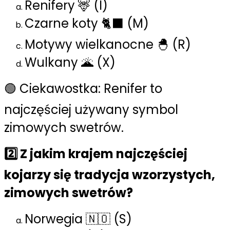
Renifery 🦌 (I)
Czarne koty 🐈‍⬛ (M)
Motywy wielkanocne 🐣 (R)
Wulkany 🌋 (X)
🟢 Ciekawostka: Renifer to
najczęściej używany symbol
zimowych swetrów.
2️⃣ Z jakim krajem najczęściej
kojarzy się tradycja wzorzystych,
zimowych swetrów?
Norwegia 🇳🇴 (S)