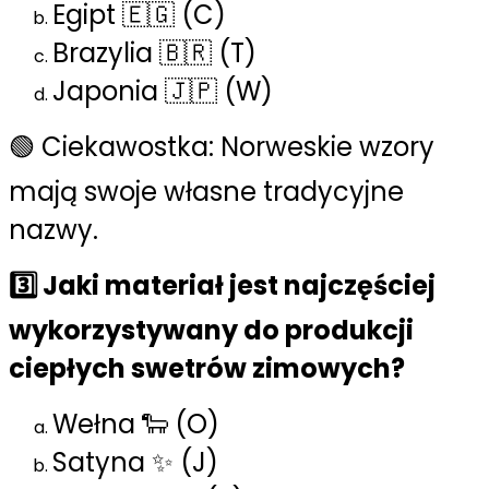
Egipt 🇪🇬 (C)
Brazylia 🇧🇷 (T)
Japonia 🇯🇵 (W)
🟢 Ciekawostka: Norweskie wzory
mają swoje własne tradycyjne
nazwy.
3️⃣ Jaki materiał jest najczęściej
wykorzystywany do produkcji
ciepłych swetrów zimowych?
Wełna 🐑 (O)
Satyna ✨ (J)