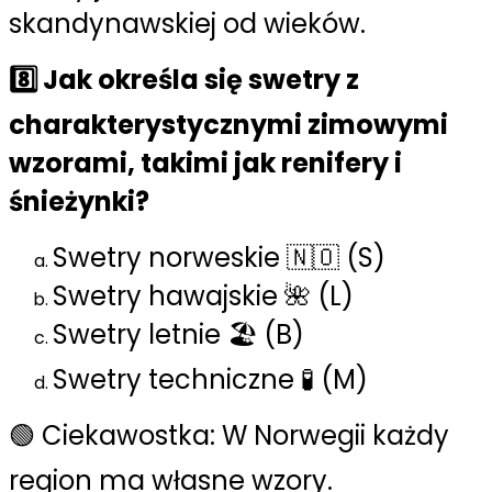
skandynawskiej od wieków.
8️⃣ Jak określa się swetry z
charakterystycznymi zimowymi
wzorami, takimi jak renifery i
śnieżynki?
Swetry norweskie 🇳🇴 (S)
Swetry hawajskie 🌺 (L)
Swetry letnie 🏖️ (B)
Swetry techniczne 🧪 (M)
🟢 Ciekawostka: W Norwegii każdy
region ma własne wzory.