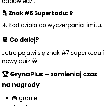
odpowiedzi.
🔡 Znak #6 Superkodu:
R
⚠️ Kod działa do wyczerpania limitu.
📆 Co dalej?
Jutro pojawi się znak #7 Superkodu i
nowy quiz 🎁
🏆 GrynaPlus – zamieniaj czas
na nagrody
🎮 granie