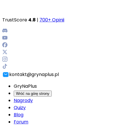
TrustScore
4.8
|
700+ Opinii
kontakt@grynaplus.pl
GryNaPlus
Wróć na górę strony
Nagrody
Quizy
Blog
Forum