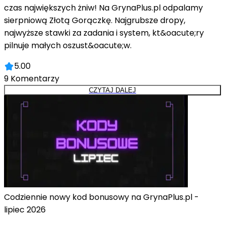
czas największych żniw! Na GrynaPlus.pl odpalamy
sierpniową Złotą Gorączkę. Najgrubsze dropy,
najwyższe stawki za zadania i system, kt&oacute;ry
pilnuje małych oszust&oacute;w.
5.00
9
Komentarzy
CZYTAJ DALEJ
Codziennie nowy kod bonusowy na GrynaPlus.pl -
lipiec 2026