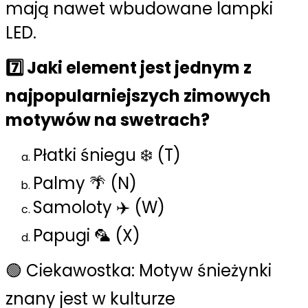
mają nawet wbudowane lampki
LED.
7️⃣ Jaki element jest jednym z
najpopularniejszych zimowych
motywów na swetrach?
Płatki śniegu ❄️ (T)
Palmy 🌴 (N)
Samoloty ✈️ (W)
Papugi 🦜 (X)
🟢 Ciekawostka: Motyw śnieżynki
znany jest w kulturze