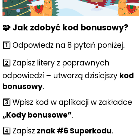
🧩 Jak zdobyć kod bonusowy?
1️⃣ Odpowiedz na 8 pytań poniżej.
2️⃣ Zapisz litery z poprawnych
odpowiedzi – utworzą dzisiejszy
kod
bonusowy
.
3️⃣ Wpisz kod w aplikacji w zakładce
„Kody bonusowe”
.
4️⃣ Zapisz
znak #6 Superkodu
.