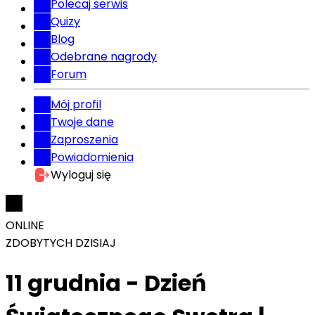
Polecaj serwis
Quizy
Blog
Odebrane nagrody
Forum
Mój profil
Twoje dane
Zaproszenia
Powiadomienia
Wyloguj się
ONLINE
ZDOBYTYCH DZISIAJ
11 grudnia - Dzień