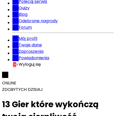
Polecaj serwis
Quizy
Blog
Odebrane nagrody
Forum
Mój profil
Twoje dane
Zaproszenia
Powiadomienia
Wyloguj się
ONLINE
ZDOBYTYCH DZISIAJ
13 Gier które wykończą