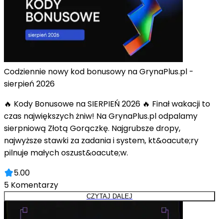
Codziennie nowy kod bonusowy na GrynaPlus.pl -
sierpień 2026
🔥 Kody Bonusowe na SIERPIEŃ 2026 🔥 Finał wakacji to
czas największych żniw! Na GrynaPlus.pl odpalamy
sierpniową Złotą Gorączkę. Najgrubsze dropy,
najwyższe stawki za zadania i system, kt&oacute;ry
pilnuje małych oszust&oacute;w.
5.00
5
Komentarzy
CZYTAJ DALEJ