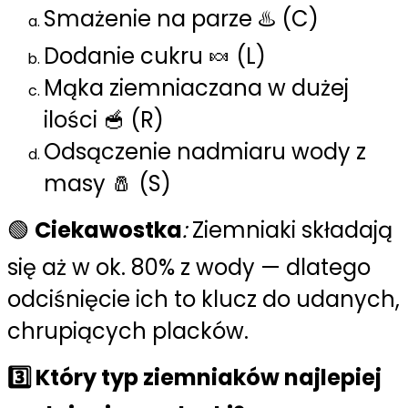
Smażenie na parze ♨️ (C)
Dodanie cukru 🍬 (L)
Mąka ziemniaczana w dużej
ilości 🥣 (R)
Odsączenie nadmiaru wody z
masy 🧂 (S)
🟢
Ciekawostka
:
Ziemniaki składają
się aż w ok. 80% z wody — dlatego
odciśnięcie ich to klucz do udanych,
chrupiących placków.
3️⃣ Który typ ziemniaków najlepiej