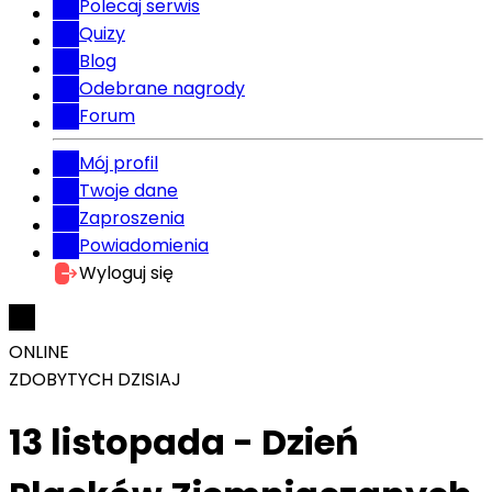
Polecaj serwis
Quizy
Blog
Odebrane nagrody
Forum
Mój profil
Twoje dane
Zaproszenia
Powiadomienia
Wyloguj się
ONLINE
ZDOBYTYCH DZISIAJ
13 listopada - Dzień