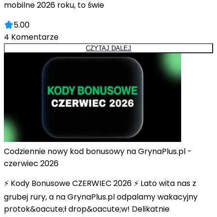
mobilne 2026 roku, to świe
5.00
4
Komentarze
CZYTAJ DALEJ
Codziennie nowy kod bonusowy na GrynaPlus.pl -
czerwiec 2026
⚡ Kody Bonusowe CZERWIEC 2026 ⚡ Lato wita nas z
grubej rury, a na GrynaPlus.pl odpalamy wakacyjny
protok&oacute;ł drop&oacute;w! Delikatnie