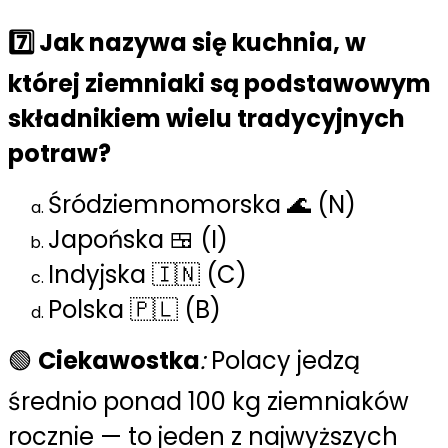
7️⃣ Jak nazywa się kuchnia, w
której ziemniaki są podstawowym
składnikiem wielu tradycyjnych
potraw?
Śródziemnomorska 🌊 (N)
Japońska 🍱 (I)
Indyjska 🇮🇳 (C)
Polska 🇵🇱 (B)
🟢
Ciekawostka
:
Polacy jedzą
średnio ponad 100 kg ziemniaków
rocznie — to jeden z najwyższych