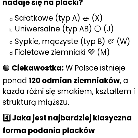
nadaje się na placki?
Sałatkowe (typ A) 🥗 (X)
Uniwersalne (typ AB) ⚪ (J)
Sypkie, mączyste (typ B) 🥔 (W)
Fioletowe ziemniaki 💜 (M)
🟢
Ciekawostka:
W Polsce istnieje
ponad
120 odmian ziemniaków
, a
każda różni się smakiem, kształtem i
strukturą miąższu.
4️⃣ Jaka jest najbardziej klasyczna
forma podania placków