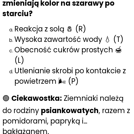
zmieniają kolor na szarawy po
starciu?
Reakcja z solą 🧂 (R)
Wysoka zawartość wody 💧 (T)
Obecność cukrów prostych 🍯
(L)
Utlenianie skrobi po kontakcie z
powietrzem 🌬️ (P)
🟢
Ciekawostka:
Ziemniaki należą
do rodziny
psiankowatych
, razem z
pomidorami, papryką i…
bakłażanem.