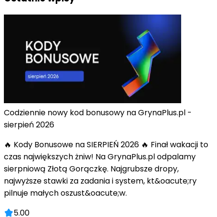
Codziennie nowy kod bonusowy na GrynaPlus.pl -
sierpień 2026
🔥 Kody Bonusowe na SIERPIEŃ 2026 🔥 Finał wakacji to
czas największych żniw! Na GrynaPlus.pl odpalamy
sierpniową Złotą Gorączkę. Najgrubsze dropy,
najwyższe stawki za zadania i system, kt&oacute;ry
pilnuje małych oszust&oacute;w.
5.00