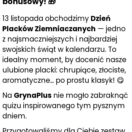
bonusowy! 🎁
13 listopada obchodzimy
Dzień
Placków Ziemniaczanych
— jedno
z najsmaczniejszych i najbardziej
swojskich świąt w kalendarzu. To
idealny moment, by docenić nasze
ulubione placki: chrupiące, złociste,
aromatyczne… po prostu klasyk! 😋
Na
GrynaPlus
nie mogło zabraknąć
quizu inspirowanego tym pysznym
dniem.
Przygotowaliśmy dla Ciebie zestaw