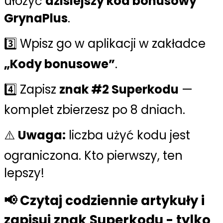
ułożyć
dzisiejszy kod bonusowy
GrynaPlus
.
3️⃣ Wpisz go w aplikacji w zakładce
„Kody bonusowe”
.
4️⃣ Zapisz
znak #2 Superkodu
—
komplet zbierzesz po 8 dniach.
⚠️
Uwaga:
liczba użyć kodu jest
ograniczona. Kto pierwszy, ten
lepszy!
📢 Czytaj codziennie artykuły i
zapisuj znak Superkodu - tylko