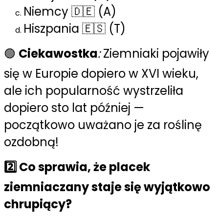
Niemcy 🇩🇪 (A)
Hiszpania 🇪🇸 (T)
🟢
Ciekawostka
:
Ziemniaki pojawiły
się w Europie dopiero w XVI wieku,
ale ich popularność wystrzeliła
dopiero sto lat później —
początkowo uważano je za roślinę
ozdobną!
2️⃣ Co sprawia, że placek
ziemniaczany staje się wyjątkowo
chrupiący?