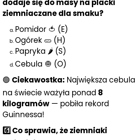
dodaje się do masy na placki
ziemniaczane dla smaku?
Pomidor 🍅 (E)
Ogórek 🥒 (H)
Papryka 🌶️ (S)
Cebula 🧅 (O)
🟢
Ciekawostka:
Największa cebula
na świecie ważyła ponad
8
kilogramów
— pobiła rekord
Guinnessa!
6️⃣ Co sprawia, że ziemniaki