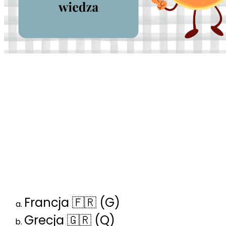
🥔 Quiz: Placki, kuchnia i
ziemniaczana wiedza
1️⃣ Z jakiego kraju pochodzi
tradycja przygotowywania
placków ziemniaczanych w formie
znanej dziś w Polsce?
Francja 🇫🇷 (G)
Grecja 🇬🇷 (Q)