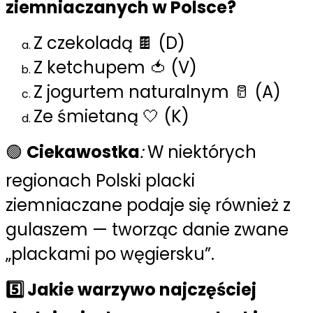
ziemniaczanych w Polsce?
Z czekoladą 🍫 (D)
Z ketchupem 🍅 (V)
Z jogurtem naturalnym 🥛 (A)
Ze śmietaną 🤍 (K)
🟢
Ciekawostka
:
W niektórych
regionach Polski placki
ziemniaczane podaje się również z
gulaszem — tworząc danie zwane
„plackami po węgiersku”.
5️⃣ Jakie warzywo najczęściej