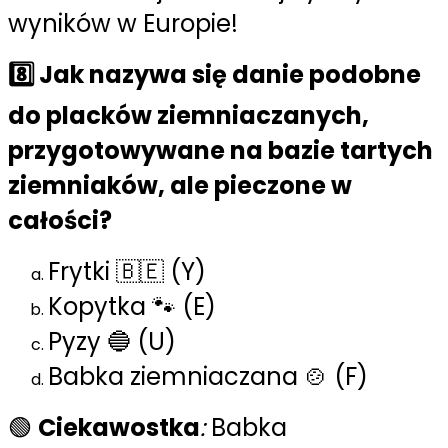
wyników w Europie!
8️⃣ Jak nazywa się danie podobne
do placków ziemniaczanych,
przygotowywane na bazie tartych
ziemniaków, ale pieczone w
całości?
Frytki 🇧🇪 (Y)
Kopytka 🐾 (E)
Pyzy 🔵 (U)
Babka ziemniaczana 🍲 (F)
🟢
Ciekawostka
:
Babka