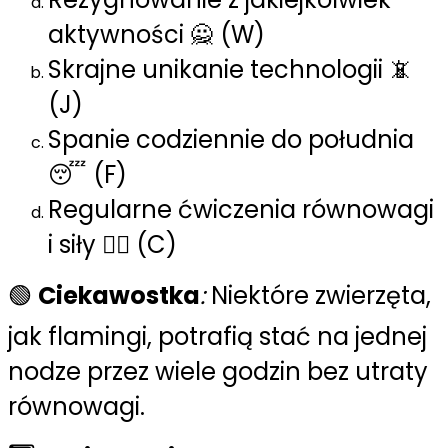
aktywności 🙅 (W)
Skrajne unikanie technologii 📵
(J)
Spanie codziennie do południa
😴 (F)
Regularne ćwiczenia równowagi
i siły 🤸‍♂️ (C)
🟢
Ciekawostka
:
Niektóre zwierzęta,
jak flamingi, potrafią stać na jednej
nodze przez wiele godzin bez utraty
równowagi.