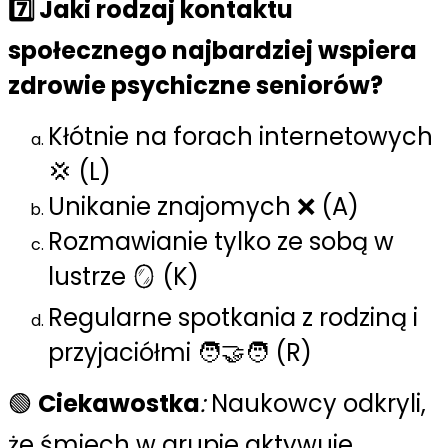
7️⃣ Jaki rodzaj kontaktu
społecznego najbardziej wspiera
zdrowie psychiczne seniorów?
Kłótnie na forach internetowych
💢 (L)
Unikanie znajomych ❌ (A)
Rozmawianie tylko ze sobą w
lustrze 🪞 (K)
Regularne spotkania z rodziną i
przyjaciółmi 🧑‍🤝‍🧑 (R)
🟢
Ciekawostka
:
Naukowcy odkryli,
że śmiech w grupie aktywuje