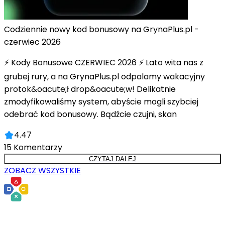
Codziennie nowy kod bonusowy na GrynaPlus.pl -
czerwiec 2026
⚡ Kody Bonusowe CZERWIEC 2026 ⚡ Lato wita nas z
grubej rury, a na GrynaPlus.pl odpalamy wakacyjny
protok&oacute;ł drop&oacute;w! Delikatnie
zmodyfikowaliśmy system, abyście mogli szybciej
odebrać kod bonusowy. Bądźcie czujni, skan
4.47
15
Komentarzy
CZYTAJ DALEJ
ZOBACZ WSZYSTKIE