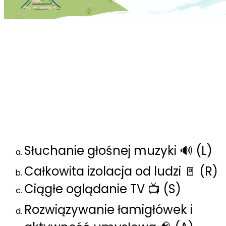
👵👴 Quiz: Mądrość, zdrowie i
pozytywna energia
1️⃣ Co według naukowców
najbardziej wspiera pamięć i
koncentrację u seniorów?
Słuchanie głośnej muzyki 🔊 (L)
Całkowita izolacja od ludzi 🚪 (R)
Ciągłe oglądanie TV 📺 (S)
Rozwiązywanie łamigłówek i