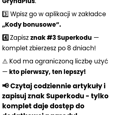
GrynaPlus
.
3️⃣ Wpisz go w aplikacji w zakładce
„Kody bonusowe”.
4️⃣
Zapisz
znak #3 Superkodu
—
komplet zbierzesz po 8 dniach!
⚠️ Kod ma ograniczoną liczbę użyć
—
kto pierwszy, ten lepszy!
📢 Czytaj codziennie artykuły i
zapisuj znak Superkodu - tylko
komplet daje dostęp do