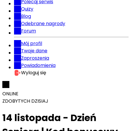
Polecaj serwis
Quizy
Blog
Odebrane nagrody
Forum
Mój profil
Twoje dane
Zaproszenia
Powiadomienia
Wyloguj się
ONLINE
ZDOBYTYCH DZISIAJ
14 listopada - Dzień