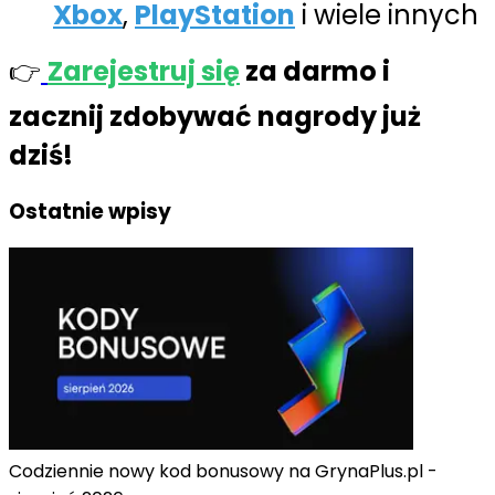
Xbox
,
PlayStation
i wiele innych
👉
Zarejestruj się
za darmo i
zacznij zdobywać nagrody już
dziś!
Ostatnie wpisy
Codziennie nowy kod bonusowy na GrynaPlus.pl -