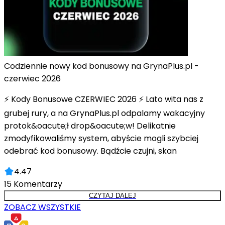
Codziennie nowy kod bonusowy na GrynaPlus.pl -
czerwiec 2026
⚡ Kody Bonusowe CZERWIEC 2026 ⚡ Lato wita nas z
grubej rury, a na GrynaPlus.pl odpalamy wakacyjny
protok&oacute;ł drop&oacute;w! Delikatnie
zmodyfikowaliśmy system, abyście mogli szybciej
odebrać kod bonusowy. Bądźcie czujni, skan
4.47
15
Komentarzy
CZYTAJ DALEJ
ZOBACZ WSZYSTKIE