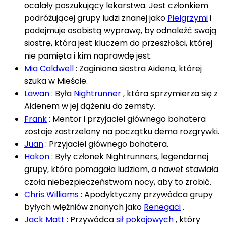
ocalały poszukujący lekarstwa. Jest członkiem
podróżującej grupy ludzi znanej jako
Pielgrzymi
i
podejmuje osobistą wyprawę, by odnaleźć swoją
siostrę, która jest kluczem do przeszłości, której
nie pamięta i kim naprawdę jest.
Mia Caldwell
: Zaginiona siostra Aidena, której
szuka w Mieście.
Lawan
: Była
Nightrunner
, która sprzymierza się z
Aidenem w jej dążeniu do zemsty.
Frank
: Mentor i przyjaciel głównego bohatera
zostaje zastrzelony na początku dema rozgrywki.
Juan
: Przyjaciel głównego bohatera.
Hakon
: Były członek Nightrunners, legendarnej
grupy, która pomagała ludziom, a nawet stawiała
czoła niebezpieczeństwom nocy, aby to zrobić.
Chris Williams
: Apodyktyczny przywódca grupy
byłych więźniów znanych jako
Renegaci
.
Jack Matt
: Przywódca
sił pokojowych
, który