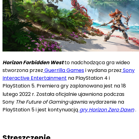
Horizon Forbidden West
to nadchodząca gra wideo
stworzona przez
Guerrilla Games
i wydana przez
Sony
Interactive Entertainment
na PlayStation 4 i
PlayStation 5. Premiera gry zaplanowana jest na 18
lutego 2022 r.
Została oficjalnie ujawniona podczas
Sony
The Future of Gaming
ujawnia wydarzenie na
PlayStation 5 i jest kontynuacją
gry Horizon Zero Dawn
.
Streszczenie