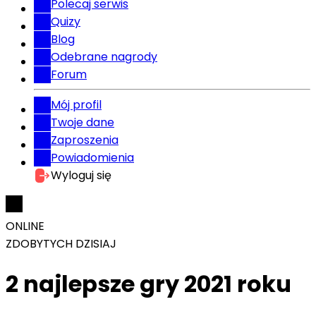
Polecaj serwis
Quizy
Blog
Odebrane nagrody
Forum
Mój profil
Twoje dane
Zaproszenia
Powiadomienia
Wyloguj się
ONLINE
ZDOBYTYCH DZISIAJ
2 najlepsze gry 2021 roku