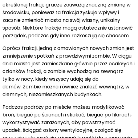
określonej frakcji, gracze zauważą znaczną zmianę w
środowisku, ponieważ ta frakcja zyskuje wpływy i
zacznie zmieniać miasto na swój własny, unikalny
sposób. Niektóre frakcje mogą ostatecznie ustanowić
porządek, podczas gdy inne rozkoszują się chaosem.
Oprócz frakcji, jedną z omawianych nowych zmian jest
zmniejszenie spotkań z prawdziwymi zombie. W ciągu
dnia miasto jest zamieszkane głównie przez ocalałych i
członków frakcji, a zombie wychodzą na zewnątrz
tylko w nocy, kiedy wszyscy udają się do
domów. Zombie można również znaleźć wewnątrz, w
ciemnych, niezamieszkanych budynkach.
Podczas podróży po mieście możesz modyfikować
broń, biegać po ścianach i skakać, biegać po filarach,
wykorzystywać zarażonych, aby powstrzymać
upadek, ściągać osłony wentylacyjne, czołgać się
przez nie i ukrywać się, używać lornetki do oznaczania