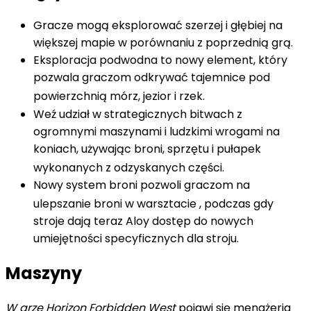
Gracze mogą eksplorować szerzej i głębiej na
większej mapie w porównaniu z poprzednią grą.
Eksploracja podwodna to nowy element, który
pozwala graczom odkrywać tajemnice pod
powierzchnią mórz, jezior i rzek.
Weź udział w strategicznych bitwach z
ogromnymi maszynami i ludzkimi wrogami na
koniach, używając broni, sprzętu i pułapek
wykonanych z odzyskanych części.
Nowy system broni pozwoli graczom na
ulepszanie broni w warsztacie
, podczas gdy
stroje dają teraz Aloy dostęp do nowych
umiejętności specyficznych dla stroju.
Maszyny
W grze Horizon Forbidden West
pojawi się menażeria