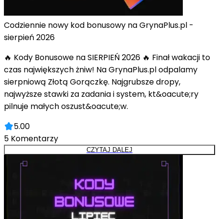
Codziennie nowy kod bonusowy na GrynaPlus.pl -
sierpień 2026
🔥 Kody Bonusowe na SIERPIEŃ 2026 🔥 Finał wakacji to
czas największych żniw! Na GrynaPlus.pl odpalamy
sierpniową Złotą Gorączkę. Najgrubsze dropy,
najwyższe stawki za zadania i system, kt&oacute;ry
pilnuje małych oszust&oacute;w.
5.00
5
Komentarzy
CZYTAJ DALEJ