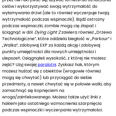
celów i wykorzystywać swoją wytrzymałość do
wyłamywania drzwi (ale to również wyczerpuje twoją
wytrzymałość podczas wspinaczki). Bądź ostrożny
podczas wspinaczki, zombie mogą cię złapać i
ściągnąć w dół.
Dying Light 2
zawiera również „Drzewo
Technologiczne”, które oddziela biegłość w „Parkour” i
„Walka”, zdobywaj EXP za każdą akcję i zdobywaj
punkty umiejętności dla nowych umiejętności i
ulepszeń. Osiągnąłeś wysokość, z której nie możesz
zejść? Użyj swojej
paralotni
. Zyskasz hak, którym
możesz huśtać się z obiektów (wrogowie również
mogą się chwytać) lub przyciągać do siebie
przedmioty, a nawet chwytać się w połowie walki, aby
zamachnąć się kopnięciem na
wroga/zainfekowanego. Możesz także użyć linki z
hakiem jako ostatniego wzmocnienia szarpnięcia
podczas wspinaczki i wyczerpania wytrzymałości.