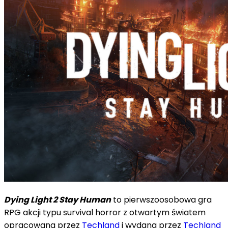
Dying Light 2 Stay Human
to pierwszoosobowa gra
RPG akcji typu survival horror z otwartym światem
opracowana przez
Techland
i wydana przez
Techland