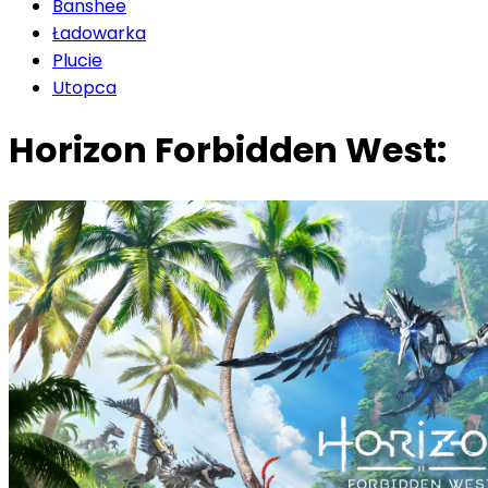
Banshee
Ładowarka
Plucie
Utopca
Horizon Forbidden West: