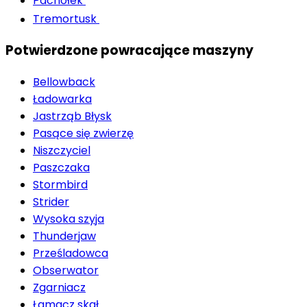
Pachołek
Tremortusk
Potwierdzone powracające maszyny
Bellowback
Ładowarka
Jastrząb Błysk
Pasące się zwierzę
Niszczyciel
Paszczaka
Stormbird
Strider
Wysoka szyja
Thunderjaw
Prześladowca
Obserwator
Zgarniacz
Łamacz skał