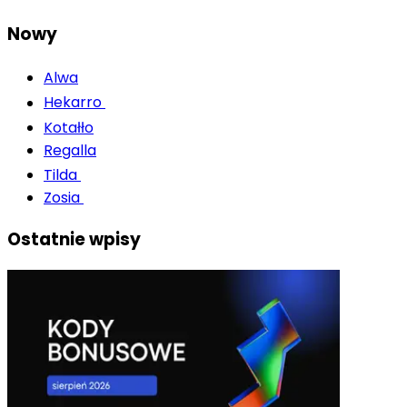
Nowy
Alwa
Hekarro
Kotałło
Regalla
Tilda
Zosia
Ostatnie wpisy