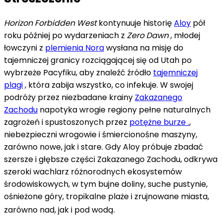
Horizon Forbidden West
kontynuuje historię
Aloy
pół
roku później po wydarzeniach z
Zero Dawn
, młodej
łowczyni z
plemienia
Nora
wysłana na misję do
tajemniczej granicy rozciągającej się od Utah po
wybrzeże Pacyfiku, aby znaleźć źródło
tajemniczej
plagi
, która zabija wszystko, co infekuje. W swojej
podróży przez niezbadane krainy
Zakazanego
Zachodu
napotyka wrogie regiony pełne naturalnych
zagrożeń i spustoszonych przez
potężne burze .
,
niebezpieczni wrogowie i śmiercionośne maszyny,
zarówno nowe, jak i stare. Gdy Aloy próbuje zbadać
szersze i głębsze części Zakazanego Zachodu, odkrywa
szeroki wachlarz różnorodnych ekosystemów
środowiskowych, w tym bujne doliny, suche pustynie,
ośnieżone góry, tropikalne plaże i zrujnowane miasta,
zarówno nad, jak i pod wodą.