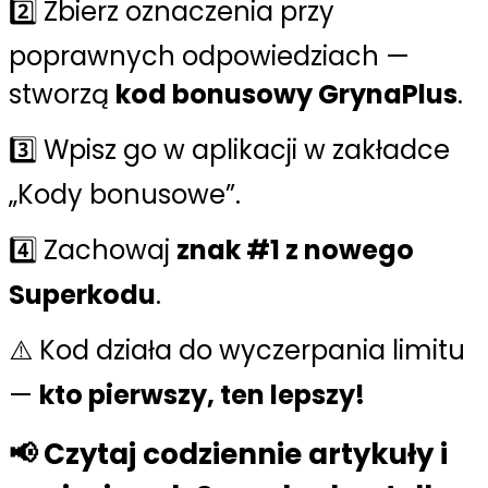
2️⃣ Zbierz oznaczenia przy
poprawnych odpowiedziach —
stworzą
kod bonusowy GrynaPlus
.
3️⃣ Wpisz go w aplikacji w zakładce
„Kody bonusowe”.
4️⃣ Zachowaj
znak #1 z nowego
Superkodu
.
⚠️ Kod działa do wyczerpania limitu
—
kto pierwszy, ten lepszy!
📢 Czytaj codziennie artykuły i