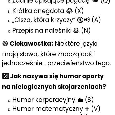
Zdanie opisujące pogodę 🌤️ (Q)
Krótka anegdota 😂 (X)
„Cisza, która krzyczy” 🔇📢 (A)
Przepis na naleśniki 🥞 (N)
🟢
Ciekawostka:
Niektóre języki
mają słowa, które znaczą coś i
jednocześnie… przeciwieństwo tego.
6️⃣ Jak nazywa się humor oparty
na nielogicznych skojarzeniach?
Humor korporacyjny 💼 (S)
Humor matematyczny ➕ (V)