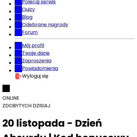
Polecaj serwis
Quizy
Blog
Odebrane nagrody
Forum
Mój profil
Twoje dane
Zaproszenia
Powiadomienia
Wyloguj się
ONLINE
ZDOBYTYCH DZISIAJ
20 listopada - Dzień