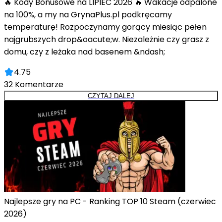
🔥 Kody Bonusowe na LIPIEC 2026 🔥 Wakacje odpalone
na 100%, a my na GrynaPlus.pl podkręcamy
temperaturę! Rozpoczynamy gorący miesiąc pełen
najgrubszych drop&oacute;w. Niezależnie czy grasz z
domu, czy z leżaka nad basenem &ndash;
4.75
32
Komentarze
CZYTAJ DALEJ
Najlepsze gry na PC - Ranking TOP 10 Steam (czerwiec
2026)