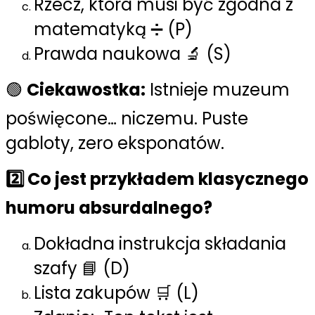
Rzecz, która musi być zgodna z
matematyką ➗ (P)
Prawda naukowa 🔬 (S)
🟢
Ciekawostka:
Istnieje muzeum
poświęcone… niczemu. Puste
gabloty, zero eksponatów.
2️⃣ Co jest przykładem klasycznego
humoru absurdalnego?
Dokładna instrukcja składania
szafy 📘 (D)
Lista zakupów 🛒 (L)