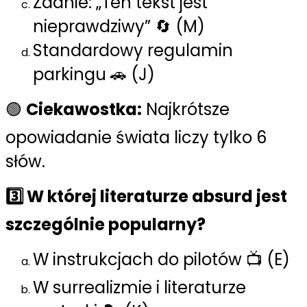
Zdanie: „Ten tekst jest
nieprawdziwy” 🔄 (M)
Standardowy regulamin
parkingu 🚗 (J)
🟢
Ciekawostka:
Najkrótsze
opowiadanie świata liczy tylko 6
słów.
3️⃣ W której literaturze absurd jest
szczególnie popularny?
W instrukcjach do pilotów 📺 (E)
W surrealizmie i literaturze