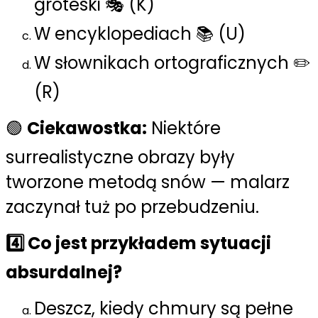
groteski 🎭 (K)
W encyklopediach 📚 (U)
W słownikach ortograficznych ✏️
(R)
🟢
Ciekawostka:
Niektóre
surrealistyczne obrazy były
tworzone metodą snów — malarz
zaczynał tuż po przebudzeniu.
4️⃣ Co jest przykładem sytuacji
absurdalnej?
Deszcz, kiedy chmury są pełne