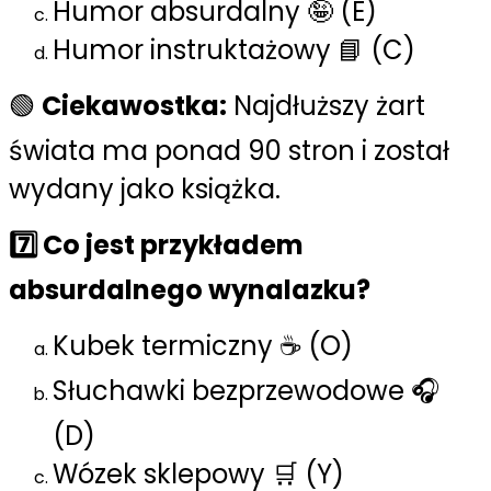
Humor absurdalny 🤪 (E)
Humor instruktażowy 📘 (C)
🟢
Ciekawostka:
Najdłuższy żart
świata ma ponad 90 stron i został
wydany jako książka.
7️⃣ Co jest przykładem
absurdalnego wynalazku?
Kubek termiczny ☕ (O)
Słuchawki bezprzewodowe 🎧
(D)
Wózek sklepowy 🛒 (Y)