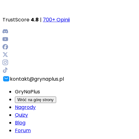
TrustScore
4.8
|
700+ Opinii
kontakt@grynaplus.pl
GryNaPlus
Wróć na górę strony
Nagrody
Quizy
Blog
Forum