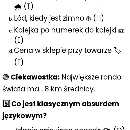
🌧️ (T)
Lód, kiedy jest zimno ❄️ (H)
Kolejka po numerek do kolejki 🎫
(E)
Cena w sklepie przy towarze 🏷️
(F)
🟢
Ciekawostka:
Największe rondo
świata ma… 8 km średnicy.
5️⃣ Co jest klasycznym absurdem
językowym?