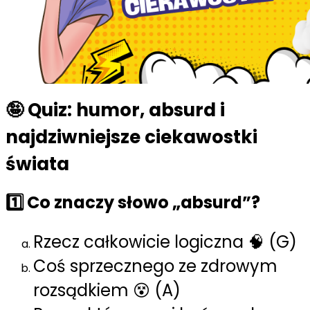
🤪 Quiz: humor, absurd i
najdziwniejsze ciekawostki
świata
1️⃣ Co znaczy słowo „absurd”?
Rzecz całkowicie logiczna 🧠 (G)
Coś sprzecznego ze zdrowym
rozsądkiem 😵 (A)