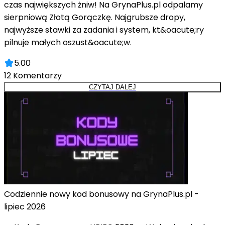
czas największych żniw! Na GrynaPlus.pl odpalamy
sierpniową Złotą Gorączkę. Najgrubsze dropy,
najwyższe stawki za zadania i system, kt&oacute;ry
pilnuje małych oszust&oacute;w.
5.00
12
Komentarzy
CZYTAJ DALEJ
Codziennie nowy kod bonusowy na GrynaPlus.pl -
lipiec 2026