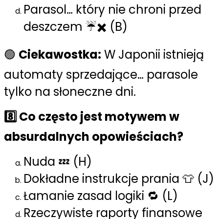
Parasol… który nie chroni przed
deszczem ☔✖️ (B)
🟢
Ciekawostka:
W Japonii istnieją
automaty sprzedające… parasole
tylko na słoneczne dni.
8️⃣ Co często jest motywem w
absurdalnych opowieściach?
Nuda 💤 (H)
Dokładne instrukcje prania 👕 (J)
Łamanie zasad logiki 🔁 (L)
Rzeczywiste raporty finansowe