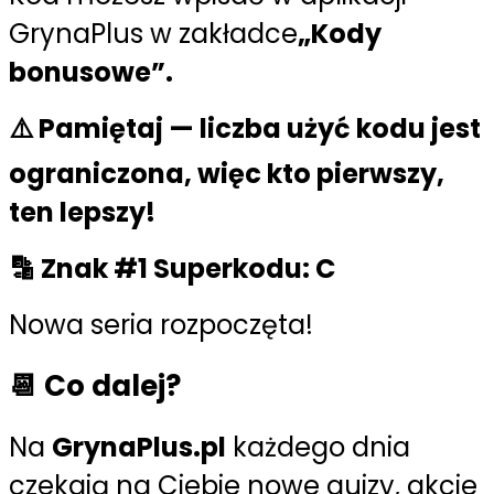
GrynaPlus w zakładce
„Kody
bonusowe”.
⚠️
Pamiętaj
— liczba użyć kodu jest
ograniczona, więc
kto pierwszy,
ten lepszy!
🔡 Znak #1 Superkodu:
C
Nowa seria rozpoczęta!
📆 Co dalej?
Na
GrynaPlus.pl
każdego dnia
czekają na Ciebie nowe quizy, akcje