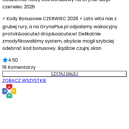
czerwiec 2026
⚡ Kody Bonusowe CZERWIEC 2026 ⚡ Lato wita nas z
grubej rury, a na GrynaPlus.pl odpalamy wakacyjny
protok&oacute;ł drop&oacute;w! Delikatnie
zmodyfikowaliśmy system, abyście mogli szybciej
odebrać kod bonusowy. Bądźcie czujni, skan
4.50
16
Komentarzy
CZYTAJ DALEJ
ZOBACZ WSZYSTKIE