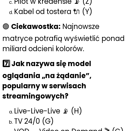
Pilot w kredensie 📡 (Z)
Kabel od tostera 🔌 (Y)
🟢
Ciekawostka:
Najnowsze
matryce potrafią wyświetlić ponad
miliard odcieni kolorów.
7️⃣ Jak nazywa się model
oglądania „na żądanie”,
popularny w serwisach
streamingowych?
Live-Live-Live 📡 (H)
TV 24/0 (G)