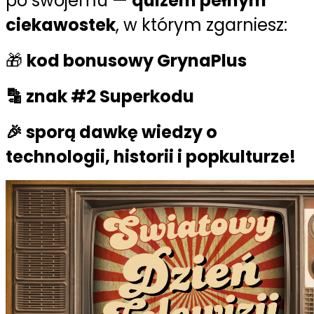
po swojemu —
quizem pełnym
ciekawostek
, w którym zgarniesz:
🎁
kod bonusowy GrynaPlus
🔡
znak #2 Superkodu
🎉 sporą dawkę wiedzy o
technologii, historii i popkulturze!