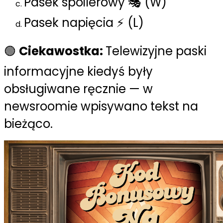
Pasek spoilerowy 🎭 (W)
Pasek napięcia ⚡ (L)
🟢
Ciekawostka:
Telewizyjne paski
informacyjne kiedyś były
obsługiwane ręcznie — w
newsroomie wpisywano tekst na
bieżąco.