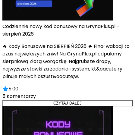
Codziennie nowy kod bonusowy na GrynaPlus.pl -
sierpień 2026
🔥 Kody Bonusowe na SIERPIEŃ 2026 🔥 Finał wakacji to
czas największych żniw! Na GrynaPlus.pl odpalamy
sierpniową Złotą Gorączkę. Najgrubsze dropy,
najwyższe stawki za zadania i system, kt&oacute;ry
pilnuje małych oszust&oacute;w.
5.00
5
Komentarzy
CZYTAJ DALEJ