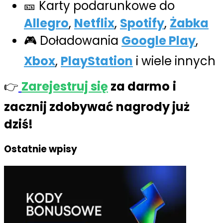
🎫 Karty podarunkowe do
Allegro
,
Netflix
,
Spotify
,
Żabka
🎮 Doładowania
Google Play
,
Xbox
,
PlayStation
i wiele innych
👉
Zarejestruj się
za darmo
i
zacznij zdobywać nagrody już
dziś!
Ostatnie wpisy