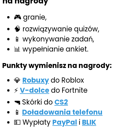
na nagrody
🎮 granie,
🧠 rozwiązywanie quizów,
📱 wykonywanie zadań,
📊 wypełnianie ankiet.
Punkty wymienisz na nagrody:
💎
Robuxy
do Roblox
⚡
V-dolce
do Fortnite
🔫
Skórki do
CS2
📱
Doładowania telefonu
💵 Wypłaty
PayPal
i
BLIK