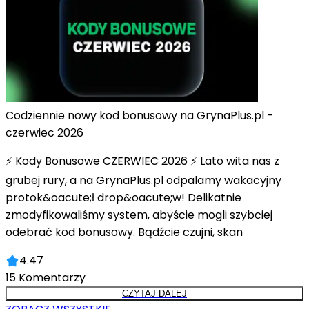
Codziennie nowy kod bonusowy na GrynaPlus.pl -
czerwiec 2026
⚡ Kody Bonusowe CZERWIEC 2026 ⚡ Lato wita nas z
grubej rury, a na GrynaPlus.pl odpalamy wakacyjny
protok&oacute;ł drop&oacute;w! Delikatnie
zmodyfikowaliśmy system, abyście mogli szybciej
odebrać kod bonusowy. Bądźcie czujni, skan
4.47
15
Komentarzy
CZYTAJ DALEJ