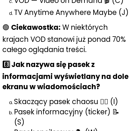
VOD — Video on Demand 🎬 (C)
TV Anytime Anywhere Maybe (J)
🟢
Ciekawostka:
W niektórych
krajach VOD stanowi już ponad 70%
całego oglądania treści.
8️⃣ Jak nazywa się pasek z
informacjami wyświetlany na dole
ekranu w wiadomościach?
Skaczący pasek chaosu 🏃‍♂️ (I)
Pasek informacyjny (ticker) 📝
(S)