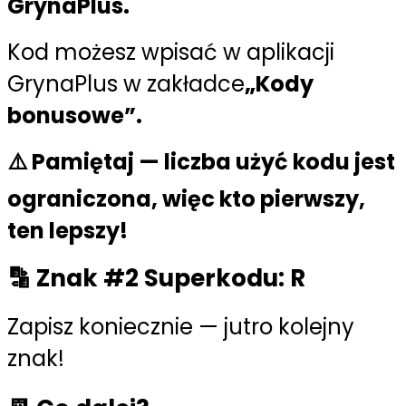
GrynaPlus.
Kod możesz wpisać w aplikacji
GrynaPlus w zakładce
„Kody
bonusowe”.
⚠️
Pamiętaj
— liczba użyć kodu jest
ograniczona, więc
kto pierwszy,
ten lepszy!
🔡 Znak #2 Superkodu:
R
Zapisz koniecznie — jutro kolejny
znak!