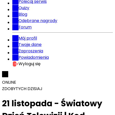
Polecaj serwis
Quizy
Blog
Odebrane nagrody
Forum
Mój profil
Twoje dane
Zaproszenia
Powiadomienia
Wyloguj się
ONLINE
ZDOBYTYCH DZISIAJ
21 listopada - Światowy