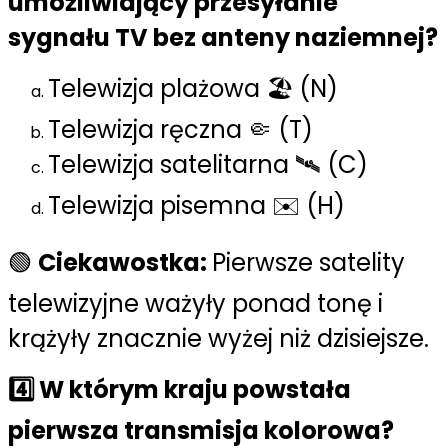
umożliwiający przesyłanie
sygnału TV bez anteny naziemnej?
Telewizja plażowa 🏖️ (N)
Telewizja ręczna 🤏 (T)
Telewizja satelitarna 🛰️ (C)
Telewizja pisemna ✉️ (H)
🟢
Ciekawostka:
Pierwsze satelity
telewizyjne ważyły ponad tonę i
krążyły znacznie wyżej niż dzisiejsze.
4️⃣ W którym kraju powstała
pierwsza transmisja kolorowa?