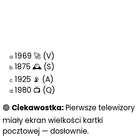
technologie i ciekawostki
1️⃣ W którym roku odbyła się
pierwsza publiczna transmisja
telewizyjna?
1969 🚀 (V)
1875 🕰️ (S)
1925 📡 (A)
1980 📺 (Q)
🟢
Ciekawostka:
Pierwsze telewizory
miały ekran wielkości kartki
pocztowej — dosłownie.