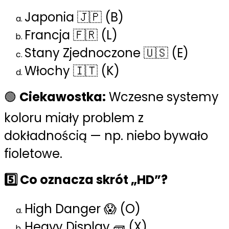
Japonia 🇯🇵 (B)
Francja 🇫🇷 (L)
Stany Zjednoczone 🇺🇸 (E)
Włochy 🇮🇹 (K)
🟢
Ciekawostka:
Wczesne systemy
koloru miały problem z
dokładnością — np. niebo bywało
fioletowe.
5️⃣ Co oznacza skrót „HD”?
High Danger 😱 (O)
Heavy Display 🧱 (X)