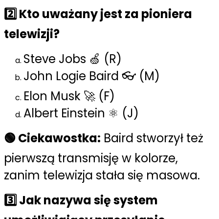
2️⃣ Kto uważany jest za pioniera
telewizji?
Steve Jobs 🍏 (R)
John Logie Baird 👓 (M)
Elon Musk 🚀 (F)
Albert Einstein ⚛️ (J)
🟢 Ciekawostka:
Baird stworzył też
pierwszą transmisję w kolorze,
zanim telewizja stała się masowa.
3️⃣ Jak nazywa się system