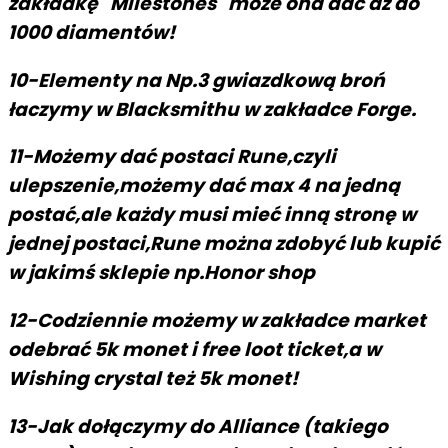
zakładkę "Milestones" może ona dać aż do
1000 diamentów!
10-Elementy na Np.3 gwiazdkową broń
łaczymy w Blacksmithu w zakładce Forge.
11-Możemy dać postaci Rune,czyli
ulepszenie,możemy dać max 4 na jedną
postać,ale każdy musi mieć inną stronę w
jednej postaci,Rune można zdobyć lub kupić
w jakimś sklepie np.Honor shop
12-Codziennie możemy w zakładce market
odebrać 5k monet i free loot ticket,a w
Wishing crystal też 5k monet
!
13-Jak dołączymy do Alliance (takiego