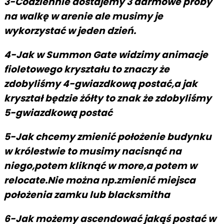
3-Codziennie dostajemy 3 darmowe próby
na walkę w arenie ale musimy je
wykorzystać w jeden dzień.
4-Jak w Summon Gate widzimy animacje
fioletowego kryształu to znaczy że
zdobyliśmy 4-gwiazdkową postać,a jak
kryształ będzie żółty to znak że zdobyliśmy
5-gwiazdkową postać
5-Jak chcemy zmienić położenie budynku
w królestwie to musimy nacisnąć na
niego,potem kliknąć w more,a potem w
relocate.Nie można np.zmienić miejsca
położenia zamku lub blacksmitha
6-Jak możemy ascendować jakąś postać w