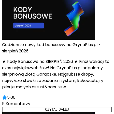
Codziennie nowy kod bonusowy na GrynaPlus.pl -
sierpień 2026
🔥 Kody Bonusowe na SIERPIEŃ 2026 🔥 Finał wakacji to
czas największych żniw! Na GrynaPlus.pl odpalamy
sierpniową Złotą Gorączkę. Najgrubsze dropy,
najwyższe stawki za zadania i system, kt&oacute;ry
pilnuje małych oszust&oacute;w.
5.00
5
Komentarzy
CZYTAJ DALEJ