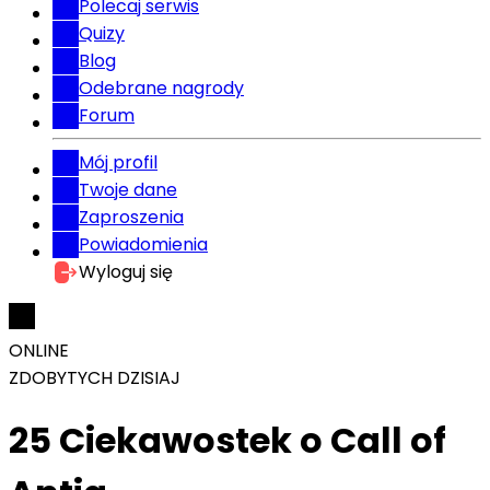
Polecaj serwis
Quizy
Blog
Odebrane nagrody
Forum
Mój profil
Twoje dane
Zaproszenia
Powiadomienia
Wyloguj się
ONLINE
ZDOBYTYCH DZISIAJ
25 Ciekawostek o Call of