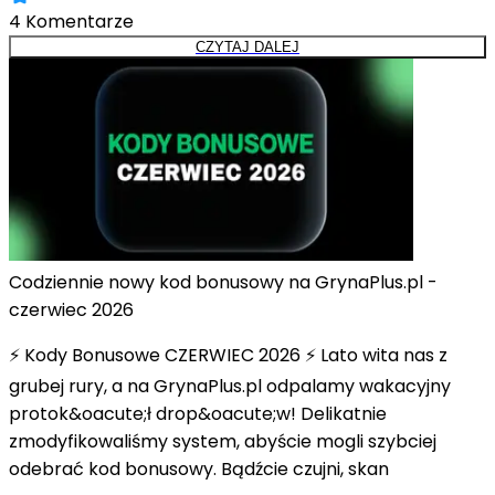
4
Komentarze
CZYTAJ DALEJ
Codziennie nowy kod bonusowy na GrynaPlus.pl -
czerwiec 2026
⚡ Kody Bonusowe CZERWIEC 2026 ⚡ Lato wita nas z
grubej rury, a na GrynaPlus.pl odpalamy wakacyjny
protok&oacute;ł drop&oacute;w! Delikatnie
zmodyfikowaliśmy system, abyście mogli szybciej
odebrać kod bonusowy. Bądźcie czujni, skan