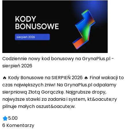
Codziennie nowy kod bonusowy na GrynaPlus.pl -
sierpień 2026
🔥 Kody Bonusowe na SIERPIEŃ 2026 🔥 Finał wakacji to
czas największych żniw! Na GrynaPlus.pl odpalamy
sierpniową Złotą Gorączkę. Najgrubsze dropy,
najwyższe stawki za zadania i system, kt&oacute;ry
pilnuje małych oszust&oacute;w.
5.00
6
Komentarzy