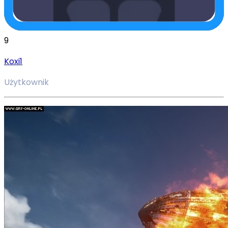
9
Koxi1
Użytkownik