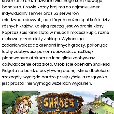
stworzenie oraz nazwanie własnego komiksowego
bohatera. Prawie każdy kraj ma co najmniej jeden
indywidualny serwer oraz 53 serwerów
międzynarodowych, na których można spotkać ludzi z
róznych krajów. Kolejną rzeczą, jest wybranie klasy.
Poprzez zbieranie złota w misjach możesz kupić różne
ciekawe przedmioty z sklepu. Wykonując
zadania,walcząc z arenami innych graczy, pokonując
lochy zdobywasz poziom doświadczenia.Dzięki
planowanym atakom na inne gildie zdobywasz
doświadczenie oraz złoto. Osobiście oceniam Shakesa i
Fidgeta na bardzo pozytywną ocenę. Mimo dbałości o
szczegóły, wygląda bardzo przejrzyście, a rozgrywka
jest prosta i nie wymaga wszelkich wyjaśnień.