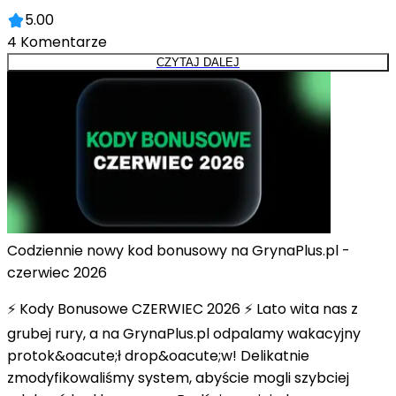
5.00
4
Komentarze
CZYTAJ DALEJ
Codziennie nowy kod bonusowy na GrynaPlus.pl -
czerwiec 2026
⚡ Kody Bonusowe CZERWIEC 2026 ⚡ Lato wita nas z
grubej rury, a na GrynaPlus.pl odpalamy wakacyjny
protok&oacute;ł drop&oacute;w! Delikatnie
zmodyfikowaliśmy system, abyście mogli szybciej