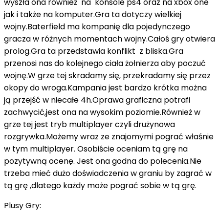
wyszła ona również na konsole ps4 oraz na xbox one
jak i także na komputer.Gra ta dotyczy wielkiej
wojny.Baterfield ma kompanię dla pojedynczego
gracza w różnych momentach wojny.Całoś gry otwiera
prolog.Gra ta przedstawia konflikt z bliska.Gra
przenosi nas do kolejnego ciała żołnierza aby poczuć
wojnę.W grze tej skradamy się, przekradamy się przez
okopy do wroga.Kampania jest bardzo krótka można
ją przejść w niecałe 4h.Oprawa graficzna potrafi
zachwycić,jest ona na wysokim poziomie.Również w
grze tej jest tryb multiplayer czyli drużynowa
rozgrywka.Możemy wraz ze znajomymi pograć właśnie
w tym multiplayer. Osobiście oceniam tą grę na
pozytywną ocenę. Jest ona godna do polecenia.Nie
trzeba mieć dużo doświadczenia w graniu by zagrać w
tą grę ,dlatego każdy może pograć sobie w tą grę.
Plusy Gry: