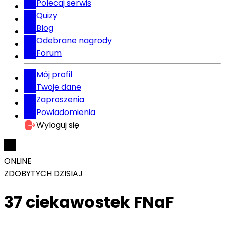
Polecaj serwis
Quizy
Blog
Odebrane nagrody
Forum
Mój profil
Twoje dane
Zaproszenia
Powiadomienia
Wyloguj się
ONLINE
ZDOBYTYCH DZISIAJ
37 ciekawostek FNaF