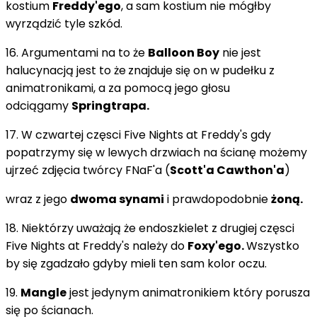
kostium
Freddy'ego
, a sam kostium nie mógłby
wyrządzić tyle szkód.
16. Argumentami na to że
Balloon Boy
nie jest
halucynacją jest to że
znajduje się on w pudełku z
animatronikami, a za pomocą jego głosu
odciągamy
Springtrapa.
17. W czwartej częsci Five Nights at Freddy's gdy
popatrzymy się w lewych drzwiach na ścianę możemy
ujrzeć zdjęcia twórcy FNaF'a (
Scott'a Cawthon'a
)
wraz z jego
dwoma synami
i prawdopodobnie
żoną.
18. Niektórzy uważają że endoszkielet z drugiej częsci
Five Nights at Freddy's należy do
Foxy'ego.
Wszystko
by się zgadzało gdyby mieli ten sam kolor oczu.
19.
Mangle
jest jedynym animatronikiem który porusza
się po ścianach.