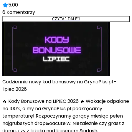
5.00
6
Komentarzy
CZYTAJ DALEJ
Codziennie nowy kod bonusowy na GrynaPlus.pl -
lipiec 2026
🔥 Kody Bonusowe na LIPIEC 2026 🔥 Wakacje odpalone
na 100%, a my na GrynaPlus.pl podkręcamy
temperaturę! Rozpoczynamy gorący miesiąc pełen
najgrubszych drop&oacute;w. Niezależnie czy grasz z
domu, czy z leżaka nad basenem &ndash;