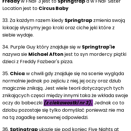
Freddy
w FNaF 3 jest to
Springtrap
a w FNaF Sister
Location jest to
Circus Baby
33. Za każdym razem kiedy
Springtrap
zmienia swoją
lokację słyszymy jego kroki oraz ciche jęki które z
siebie wydaje.
34. Purple Guy który znajduje się w
Springtrap'ie
nazywa sie
Michael
Afton
jest to syn mordercy piątki
dzieci z Freddy Fazbear's pizza.
35.
Chica
w chwili gdy znajduje się na scenie wygląda
normalnie jednak po zejściu z niej, jej oczy oraz dziub
magicznie znikają. Jest wiele teorii dotyczących tych
znikających częsci między innymi taka że wkłada swoje
oczy do babeczki
(z ciekawostki nr 3).
Jednak co to
dziobu pozostaje się tylko domyślać ponieważ nie ma
na tą zagadkę sensownej odpowiedzi.
36.
Sptingtrap
ukazje się pod koniec Five Nights at