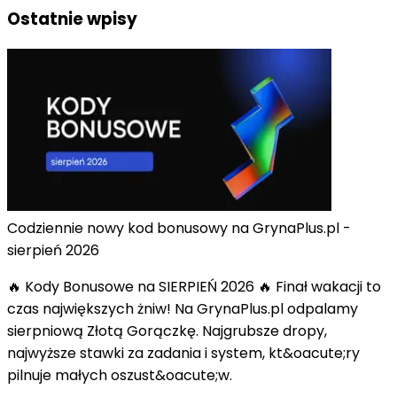
Ostatnie wpisy
Codziennie nowy kod bonusowy na GrynaPlus.pl -
sierpień 2026
🔥 Kody Bonusowe na SIERPIEŃ 2026 🔥 Finał wakacji to
czas największych żniw! Na GrynaPlus.pl odpalamy
sierpniową Złotą Gorączkę. Najgrubsze dropy,
najwyższe stawki za zadania i system, kt&oacute;ry
pilnuje małych oszust&oacute;w.