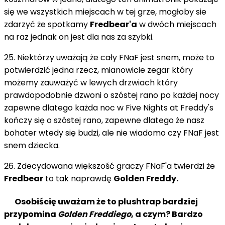
się we wszystkich miejscach w tej grze, mogłoby sie
zdarzyć że spotkamy
Fredbear'a
w dwóch miejscach
na raz jednak on jest dla nas za szybki.
25. Niektórzy uważają że cały FNaF jest snem, może to
potwierdzić jedna rzecz, mianowicie zegar który
możemy zauważyć w lewych drzwiach który
prawdopodobnie dzwoni o szóstej rano po każdej nocy
zapewne dlatego każda noc w Five Nights at Freddy's
kończy się o szóstej rano, zapewne dlatego że nasz
bohater wtedy się budzi, ale nie wiadomo czy FNaF jest
snem dziecka.
26. Zdecydowana większość graczy FNaF'a twierdzi że
Fredbear
to tak naprawdę
Golden Freddy.
Osobiścię uważam że to plushtrap bardziej
przypomina
Golden Freddiego
, a czym? Bardzo