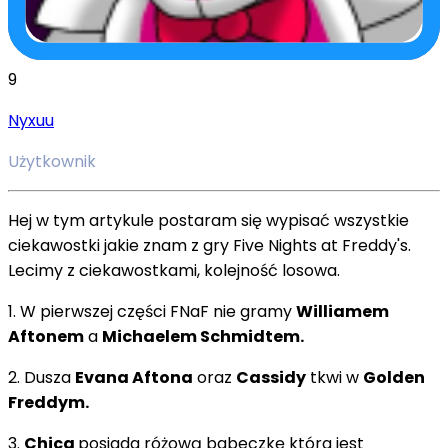
9
Nyxuu
Użytkownik
Hej w tym artykule postaram się wypisać wszystkie
ciekawostki jakie znam z gry Five Nights at Freddy's.
Lecimy z ciekawostkami, kolejność losowa.
1. W pierwszej części FNaF nie gramy
Williamem
Aftonem
a
Michaelem Schmidtem.
2. Dusza
Evana Aftona
oraz
Cassidy
tkwi w
Golden
Freddym.
3.
Chica
posiada różową babeczkę która jest