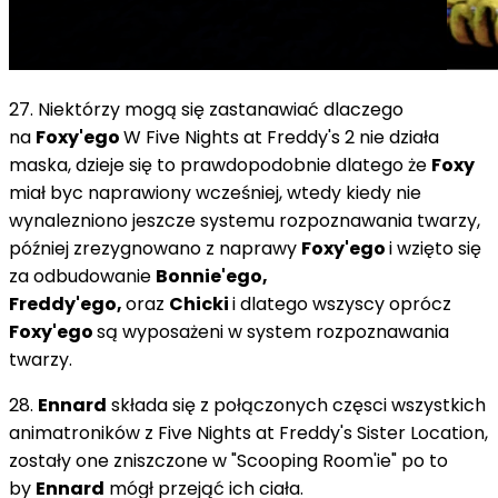
27. Niektórzy mogą się zastanawiać dlaczego
na
Foxy'ego
W Five Nights at Freddy's 2 nie działa
maska, dzieje się to prawdopodobnie dlatego że
Foxy
miał byc naprawiony wcześniej, wtedy kiedy nie
wynalezniono jeszcze systemu rozpoznawania twarzy,
później zrezygnowano z naprawy
Foxy'ego
i wzięto się
za odbudowanie
Bonnie'ego,
Freddy'ego,
oraz
Chicki
i dlatego wszyscy oprócz
Foxy'ego
są wyposażeni w system rozpoznawania
twarzy.
28.
Ennard
składa się z połączonych częsci wszystkich
animatroników z Five Nights at Freddy's Sister Location,
zostały one zniszczone w "Scooping Room'ie" po to
by
Ennard
mógł przejąć ich ciała.