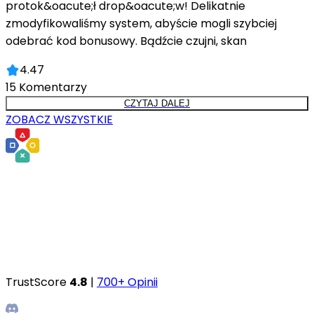
protok&oacute;ł drop&oacute;w! Delikatnie
zmodyfikowaliśmy system, abyście mogli szybciej
odebrać kod bonusowy. Bądźcie czujni, skan
4.47
15
Komentarzy
CZYTAJ DALEJ
ZOBACZ WSZYSTKIE
TrustScore
4.8
|
700+ Opinii