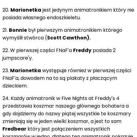
20.
Marionetka
jest jedynym animatronikiem który nie
posiada własnego endoszkieletu.
21.
Bonnie
był pierwszym animatronikiem którego
wymyślił stwórca (
Scott Cawthon).
22. W pierwszej części FNaF'a
Freddy
posiada 2
jumpscare'y.
23.
Marionetka
występuje również w pierwszej części
FNaF'a, dowodem na to są plakaty z płaczącym
dzieckiem.
24. Każdy animatronik w Five Nights at Freddy's 4
przedstawia koszmar naszego głównego bohatera a
gdy dojdziemy do nazwy piątej wszystkie te koszmary
zmieniają się w jeden wielki koszmar, a jest to sam
Fredbear
który jest połączeniem wszystkich
koszmarów w jedno, dlatego ten animatronik pokazuje