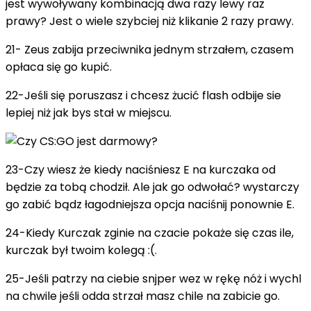
jest wywoływany kombinacją dwa razy lewy raz
prawy? Jest o wiele szybciej niż klikanie 2 razy prawy.
21- Zeus zabija przeciwnika jednym strzałem, czasem
opłaca się go kupić.
22-Jeśli się poruszasz i chcesz żucić flash odbije sie
lepiej niż jak bys stał w miejscu.
23-Czy wiesz że kiedy naciśniesz E na kurczaka od
będzie za tobą chodził. Ale jak go odwołać? wystarczy
go zabić bądz łagodniejsza opcja naciśnij ponownie E.
24-Kiedy Kurczak zginie na czacie pokaże się czas ile,
kurczak był twoim kolegą :(.
25-Jeśli patrzy na ciebie snjper wez w rękę nóż i wychl
na chwile jeśli odda strzał masz chile na zabicie go.