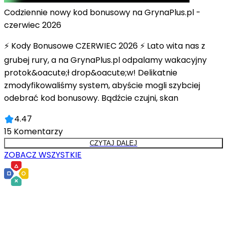
Codziennie nowy kod bonusowy na GrynaPlus.pl -
czerwiec 2026
⚡ Kody Bonusowe CZERWIEC 2026 ⚡ Lato wita nas z
grubej rury, a na GrynaPlus.pl odpalamy wakacyjny
protok&oacute;ł drop&oacute;w! Delikatnie
zmodyfikowaliśmy system, abyście mogli szybciej
odebrać kod bonusowy. Bądźcie czujni, skan
4.47
15
Komentarzy
CZYTAJ DALEJ
ZOBACZ WSZYSTKIE