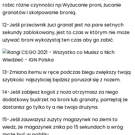
robic różne czynności np.Wyżucanie proni, żucanie
granatów i skołpowanie bronią.
12-Jeśli przeciwnik żuci granat jest na pare setnych
sekundy zablokowany, jest to czas w którym nie może
używać broni wykożystaj ten czas aby go zabić.
13-Zmiana itemu w ręce podczas biegu zwiększy twoją
szybkośc najszybciej będzisz poruszał się z nożem.
14-Jeśli zabijesz kogoś z noża otrzymasz za niego
dodatkowy budrzet na broni lub granaty, pamiętaj że
dostanisz go tylko ty a nie twoja drużyna.
15-Jeśli zauważysz zużyty magazynek na ziemi to
wiedz, że magazynek znika po 15 sekundach a wróg
może być w pobliżu