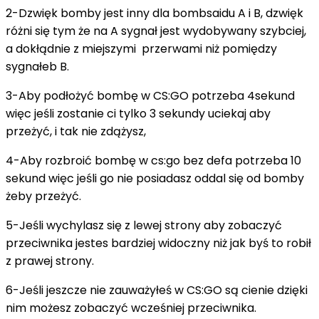
2-Dzwięk bomby jest inny dla bombsaidu A i B, dzwięk
różni się tym że na A sygnał jest wydobywany szybciej,
a dokłądnie z miejszymi przerwami niż pomiędzy
sygnałeb B.
3-Aby podłożyć bombę w CS:GO potrzeba 4sekund
więc jeśli zostanie ci tylko 3 sekundy uciekaj aby
przeżyć, i tak nie zdążysz,
4-Aby rozbroić bombę w cs:go bez defa potrzeba 10
sekund więc jeśli go nie posiadasz oddal się od bomby
żeby przeżyć.
5-Jeśli wychylasz się z lewej strony aby zobaczyć
przeciwnika jestes bardziej widoczny niż jak byś to robił
z prawej strony.
6-Jeśli jeszcze nie zauważyłeś w CS:GO są cienie dzięki
nim możesz zobaczyć wcześniej przeciwnika.