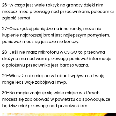
26-W cs:go jest wiele taktyk na granaty dzięki nim
możesz mieć przewagę nad przeciwnikami, polecam ci
zgłębić temat
27-Oszczędzaj pieniądze na inne rundy, może nie
kupienie najdroższej broni jest najlepszym pomysłem,
ponieważ mecz się jeszcze nie kończy.
28-Jeśli nie masz mikrofonu w CS:GO to przeciwna
drużyna ma nad wami przewagę ponieważ informacje
o położeniu przeciwnika jest bardzo ważna.
29-Wiesz że nie miejsce w tabaeli wpływa na twoją
rangę lecz woje zabójswa i mvp.
30-Na mapie znajduje się wiele miejsc w których
możesz się zablokować w powietrzu co spowoduje, że
będzisz miał przewagę nad przeciwnikiem.