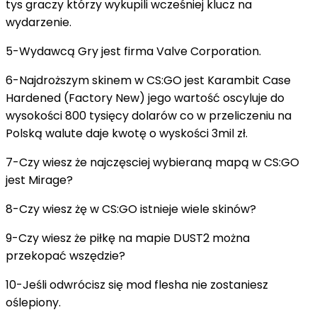
tys graczy którzy wykupili wcześniej klucz na
wydarzenie.
5-Wydawcą Gry jest firma Valve Corporation.
6-Najdroższym skinem w CS:GO jest Karambit Case
Hardened (Factory New) jego wartość oscyluje do
wysokości 800 tysięcy dolarów co w przeliczeniu na
Polską walute daje kwotę o wyskości 3mil zł.
7-Czy wiesz że najczęsciej wybieraną mapą w CS:GO
jest Mirage?
8-Czy wiesz żę w CS:GO istnieje wiele skinów?
9-Czy wiesz że piłkę na mapie DUST2 można
przekopać wszędzie?
10-Jeśli odwrócisz się mod flesha nie zostaniesz
oślepiony.