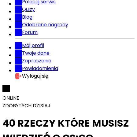
Polecaj serwis
Quizy
Blog
Odebrane nagrody
Forum
Mój profil
Twoje dane
Zaproszenia
Powiadomienia
Wyloguj się
ONLINE
ZDOBYTYCH DZISIAJ
40 RZECZY KTÓRE MUSISZ