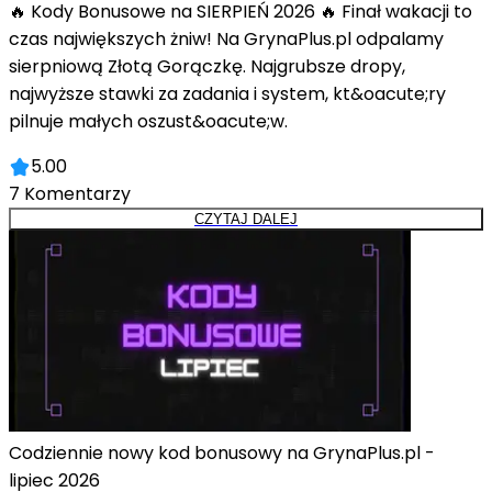
🔥 Kody Bonusowe na SIERPIEŃ 2026 🔥 Finał wakacji to
czas największych żniw! Na GrynaPlus.pl odpalamy
sierpniową Złotą Gorączkę. Najgrubsze dropy,
najwyższe stawki za zadania i system, kt&oacute;ry
pilnuje małych oszust&oacute;w.
5.00
7
Komentarzy
CZYTAJ DALEJ
Codziennie nowy kod bonusowy na GrynaPlus.pl -
lipiec 2026