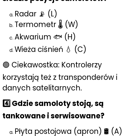
Radar 📡 (L)
Termometr 🌡️ (W)
Akwarium 🐟 (H)
Wieża ciśnień 💧 (C)
🟢 Ciekawostka: Kontrolerzy
korzystają też z transponderów i
danych satelitarnych.
4️⃣ Gdzie samoloty stoją, są
tankowane i serwisowane?
Płyta postojowa (apron) 🛢️ (A)