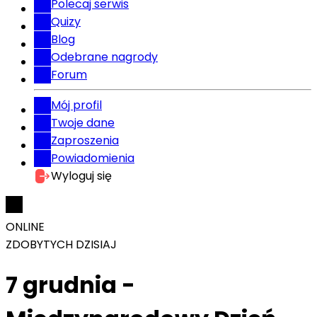
Polecaj serwis
Quizy
Blog
Odebrane nagrody
Forum
Mój profil
Twoje dane
Zaproszenia
Powiadomienia
Wyloguj się
ONLINE
ZDOBYTYCH DZISIAJ
7 grudnia -