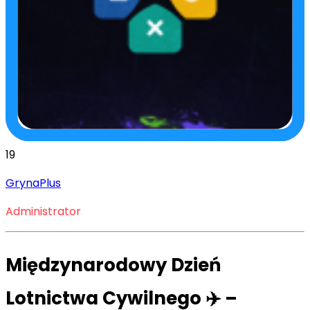
19
GrynaPlus
Administrator
Międzynarodowy Dzień
Lotnictwa Cywilnego ✈️ –