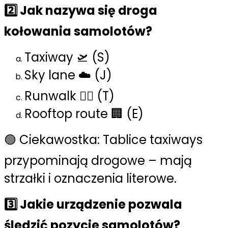
2️⃣ Jak nazywa się droga
kołowania samolotów?
Taxiway 🛫 (S)
Sky lane ☁️ (J)
Runwalk 🚶‍♂️ (T)
Rooftop route 🏢 (E)
🟢 Ciekawostka: Tablice taxiways
przypominają drogowe – mają
strzałki i oznaczenia literowe.
3️⃣ Jakie urządzenie pozwala
śledzić pozycje samolotów?