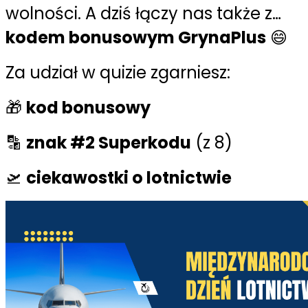
wolności. A dziś łączy nas także z…
kodem bonusowym GrynaPlus
😄
Za udział w quizie zgarniesz:
🎁
kod bonusowy
🔡
znak #2 Superkodu
(z 8)
🛫
ciekawostki o lotnictwie