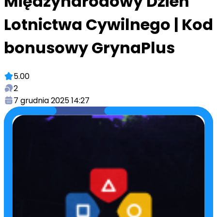
Międzynarodowy Dzień
Lotnictwa Cywilnego | Kod
bonusowy GrynaPlus
5.00
2
7 grudnia 2025 14:27