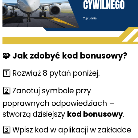
🧩 Jak zdobyć kod bonusowy?
1️⃣ Rozwiąż 8 pytań poniżej.
2️⃣ Zanotuj symbole przy
poprawnych odpowiedziach –
stworzą dzisiejszy
kod bonusowy
.
3️⃣ Wpisz kod w aplikacji w zakładce