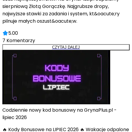
sierpniową Złotą Gorączkę. Najgrubsze dropy,
najwyższe stawki za zadania i system, kt&oacute;ry
pilnuje małych oszust&oacute;w.
5.00
7
Komentarzy
CZYTAJ DALEJ
Codziennie nowy kod bonusowy na GrynaPlus.pl -
lipiec 2026
🔥 Kody Bonusowe na LIPIEC 2026 🔥 Wakacje odpalone