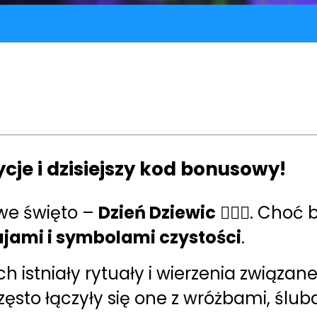
dycje i dzisiejszy kod bonusowy!
we święto –
Dzień Dziewic
👱‍♀️✨. Choć
jami i symbolami czystości
.
 istniały rytuały i wierzenia związan
Często łączyły się one z wróżbami, śl