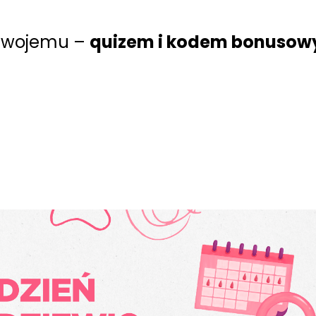
 swojemu –
quizem i kodem bonusow