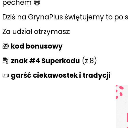
pechem 😄
Dziś na GrynaPlus świętujemy to po
Za udział otrzymasz:
🎁
kod bonusowy
🔡
znak #4 Superkodu
(z 8)
📜
garść ciekawostek i tradycji