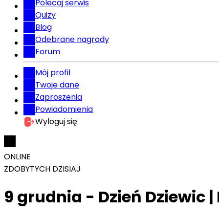
Polecaj serwis
Quizy
Blog
Odebrane nagrody
Forum
Mój profil
Twoje dane
Zaproszenia
Powiadomienia
Wyloguj się
ONLINE
ZDOBYTYCH DZISIAJ
9 grudnia - Dzień Dziewic