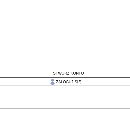
STWÓRZ KONTO
ZALOGUJ SIĘ