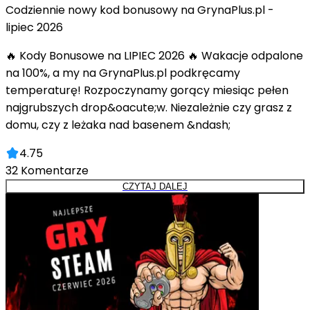
Codziennie nowy kod bonusowy na GrynaPlus.pl -
lipiec 2026
🔥 Kody Bonusowe na LIPIEC 2026 🔥 Wakacje odpalone
na 100%, a my na GrynaPlus.pl podkręcamy
temperaturę! Rozpoczynamy gorący miesiąc pełen
najgrubszych drop&oacute;w. Niezależnie czy grasz z
domu, czy z leżaka nad basenem &ndash;
4.75
32
Komentarze
CZYTAJ DALEJ