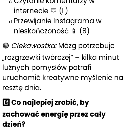
Czytanie komentarzy w
internecie 💬 (L)
Przewijanie Instagrama w
nieskończoność 📱 (8)
🟢
Ciekawostka:
Mózg potrzebuje
„rozgrzewki twórczej” – kilka minut
luźnych pomysłów potrafi
uruchomić kreatywne myślenie na
resztę dnia.
6️⃣
Co najlepiej zrobić, by
zachować energię przez cały
dzień?