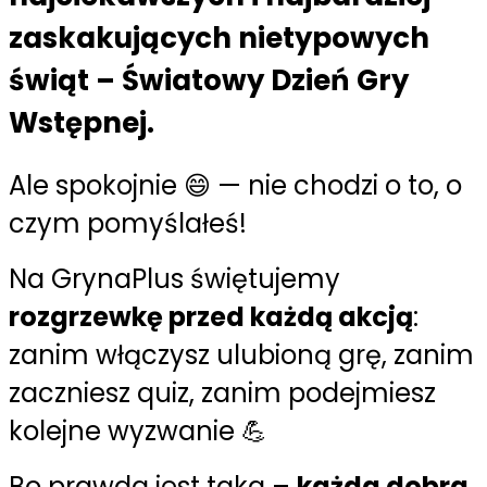
zaskakujących nietypowych
świąt –
Światowy Dzień Gry
Wstępnej
.
Ale spokojnie 😄 — nie chodzi o to, o
czym pomyślałeś!
Na GrynaPlus świętujemy
rozgrzewkę przed każdą akcją
:
zanim włączysz ulubioną grę, zanim
zaczniesz quiz, zanim podejmiesz
kolejne wyzwanie 💪
Bo prawda jest taka –
każda dobra