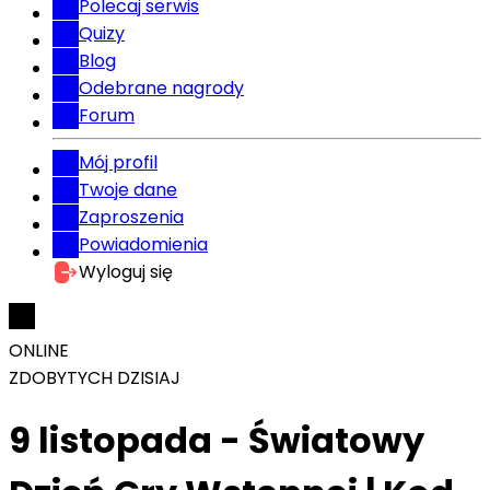
Polecaj serwis
Quizy
Blog
Odebrane nagrody
Forum
Mój profil
Twoje dane
Zaproszenia
Powiadomienia
Wyloguj się
ONLINE
ZDOBYTYCH DZISIAJ
9 listopada - Światowy