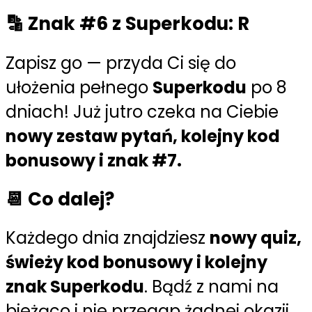
🔡 Znak #6 z Superkodu: R
Zapisz go — przyda Ci się do
ułożenia pełnego
Superkodu
po 8
dniach! Już jutro czeka na Ciebie
nowy zestaw pytań, kolejny kod
bonusowy i znak #7.
📆 Co dalej?
Każdego dnia znajdziesz
nowy quiz,
świeży kod bonusowy i kolejny
znak Superkodu
. Bądź z nami na
bieżąco i nie przegap żadnej okazji