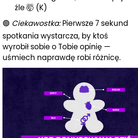
źle 🤯 (K)
🟢
Ciekawostka:
Pierwsze 7 sekund
spotkania wystarcza, by ktoś
wyrobił sobie o Tobie opinię —
uśmiech naprawdę robi różnicę.