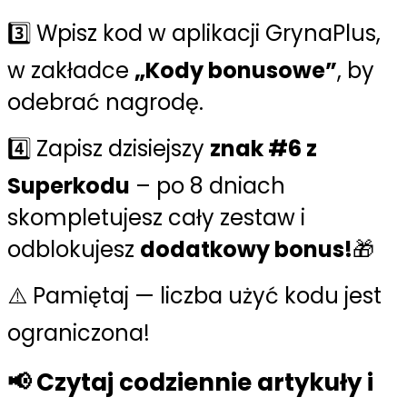
3️⃣ Wpisz kod w aplikacji GrynaPlus,
w zakładce
„Kody bonusowe”
, by
odebrać nagrodę.
4️⃣ Zapisz dzisiejszy
znak #6 z
Superkodu
– po 8 dniach
skompletujesz cały zestaw i
odblokujesz
dodatkowy bonus!
🎁
⚠️ Pamiętaj — liczba użyć kodu jest
ograniczona!
📢 Czytaj codziennie artykuły i