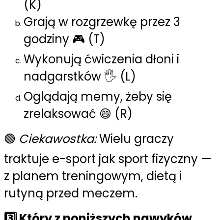
(K)
Grają w rozgrzewkę przez 3
godziny 🎮 (T)
Wykonują ćwiczenia dłoni i
nadgarstków 🖐️ (L)
Oglądają memy, żeby się
zrelaksować 😄 (R)
🟢
Ciekawostka:
Wielu graczy
traktuje e-sport jak sport fizyczny —
z planem treningowym, dietą i
rutyną przed meczem.
3️⃣ Który z poniższych nawyków