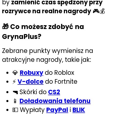
by
zamienić czas spędzony przy
rozrywce na realne nagrody
🎮💰
🎁 Co możesz zdobyć na
GrynaPlus?
Zebrane punkty wymienisz na
atrakcyjne nagrody, takie jak:
💎
Robuxy
do Roblox
⚡
V-dolce
do Fortnite
🔫
Skórki do
CS2
📱
Doładowania telefonu
💵 Wypłaty
PayPal
i
BLIK