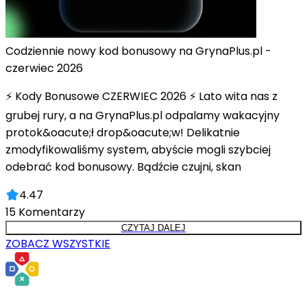
Codziennie nowy kod bonusowy na GrynaPlus.pl -
czerwiec 2026
⚡ Kody Bonusowe CZERWIEC 2026 ⚡ Lato wita nas z
grubej rury, a na GrynaPlus.pl odpalamy wakacyjny
protok&oacute;ł drop&oacute;w! Delikatnie
zmodyfikowaliśmy system, abyście mogli szybciej
odebrać kod bonusowy. Bądźcie czujni, skan
4.47
15
Komentarzy
CZYTAJ DALEJ
ZOBACZ WSZYSTKIE