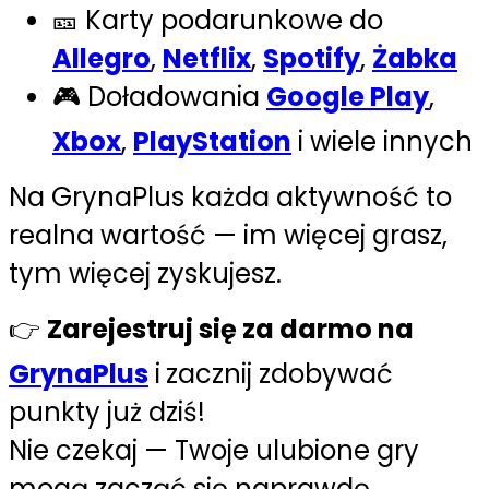
🎫 Karty podarunkowe do
Allegro
,
Netflix
,
Spotify
,
Żabka
🎮 Doładowania
Google Play
,
Xbox
,
PlayStation
i wiele innych
Na GrynaPlus każda aktywność to
realna wartość — im więcej grasz,
tym więcej zyskujesz.
👉
Zarejestruj się za darmo na
GrynaPlus
i
zacznij zdobywać
punkty już dziś!
Nie czekaj — Twoje ulubione gry
mogą zacząć się naprawdę