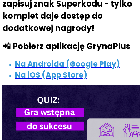
zapisuj znak Superkodu - tylko
komplet daje dostęp do
dodatkowej nagrody!
📲 Pobierz aplikację GrynaPlus
Na Androida (Google Play)
Na iOS (App Store)