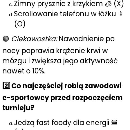
Zimny prysznic z krzykiem 🧊 (X)
Scrollowanie telefonu w łóżku 📱
(O)
🟢
Ciekawostka:
Nawodnienie po
nocy poprawia krążenie krwi w
mózgu i zwiększa jego aktywność
nawet o 10%.
2️⃣ Co najczęściej robią zawodowi
e-sportowcy przed rozpoczęciem
turnieju?
Jedzą fast foody dla energii 🍔