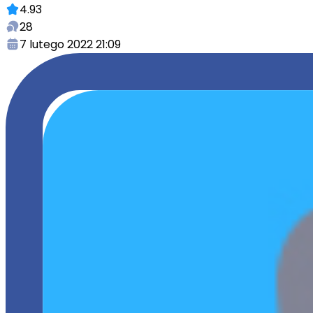
4.93
28
7 lutego 2022 21:09