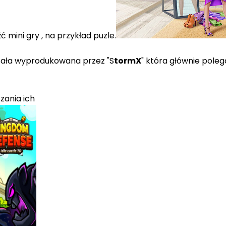
 mini gry , na przykład puzle.
stała wyprodukowana przez "S
tormX
" która głównie pole
zania ich