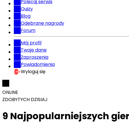
Polecaj serwis
Quizy
Blog
Odebrane nagrody
Forum
Mój profil
Twoje dane
Zaproszenia
Powiadomienia
Wyloguj się
ONLINE
ZDOBYTYCH DZISIAJ
9 Najpopularniejszych gie