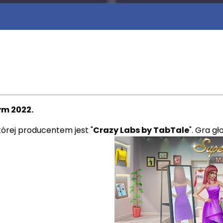
ym 2022.
której producentem jest "
Crazy Labs by TabTale
". Gra g