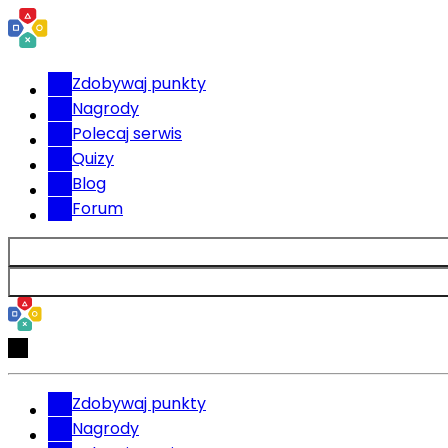
Zdobywaj punkty
Nagrody
Polecaj serwis
Quizy
Blog
Forum
Zdobywaj punkty
Nagrody