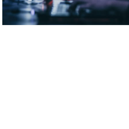
Dlaczego warto?
W grach sieciowych obok wyników liczy się również atrakcyjny 
ekwipunek. Oryginalna skórka to bez wątpienia stylowy dodatek, 
który pozwoli nam jeszcze bardziej cieszyć się zabawą. Ponadto 
skiny do CS:GO
 mają charakter kolekcjonerski. Gracze zbierają 
ciekawe okazy, aby móc jak najlepiej zaprezentować się podczas 
meczów. Popularność skórek na bronie jest niesamowita, a 
producent gry co jakiś czas proponuje nowe rozwiązania.
Rynek dodatkowych przedmiotów do gier stale rośnie. 
Użytkownicy płacą niemałe pieniądze, aby zdobyć bardzo rzadkie 
skórki. Wśród nich nie brakuje unikalnych przedmiotów, które na 
pewno przyciągną uwagę innych towarzyszy zabawy. Najbardziej 