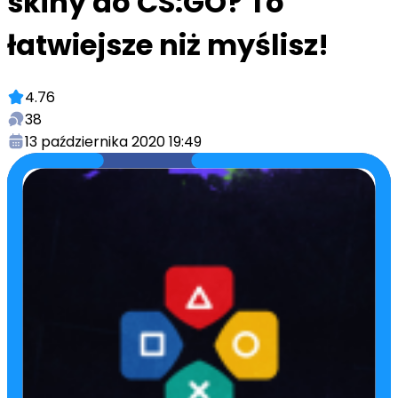
skiny do CS:GO? To
łatwiejsze niż myślisz!
4.76
38
13 października 2020 19:49