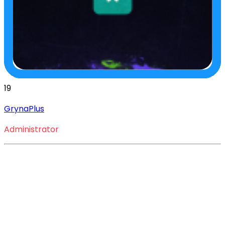
19
GrynaPlus
Administrator
Jak zdobyć darmowe skiny 
do CS:GO? To łatwiejsze 
niż myślisz!