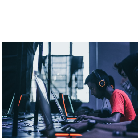
meczu w naszym ekwipunku niekiedy pojawią się skórki, nie są 
zbyt wiele warte. Prawdziwą furorę na rynku robią rzadkie 
przedmioty, które pozwolą wyróżnić się z tłumu. Nic więc 
dziwnego, że tak wielu graczy róbuje je zdobyć, co najczęściej 
wiąże się z kosztami.