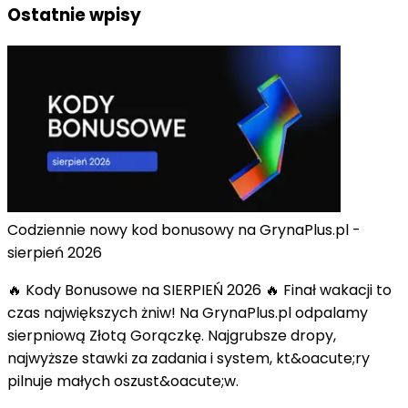
Ostatnie wpisy
Codziennie nowy kod bonusowy na GrynaPlus.pl -
sierpień 2026
🔥 Kody Bonusowe na SIERPIEŃ 2026 🔥 Finał wakacji to
czas największych żniw! Na GrynaPlus.pl odpalamy
sierpniową Złotą Gorączkę. Najgrubsze dropy,
najwyższe stawki za zadania i system, kt&oacute;ry
pilnuje małych oszust&oacute;w.