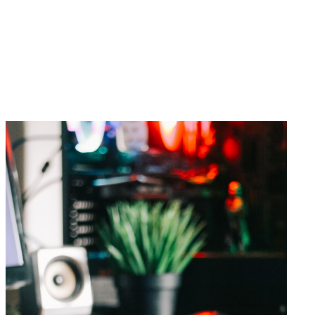
pożądane skiny gwarantują niezwykle oryginalną stylistykę broni. 
Dzięki temu każdy mecz będzie czystą przyjemnością.
Warto dodać, że lista
 skinów do CS:GO
 jest bardzo okazała. 
Gracz bez problemu znajdzie rozwiązanie dostosowane do 
własnego stylu. To znakomita propozycja dla najbardziej 
wymagających miłośników sieciowej rozrywki. 