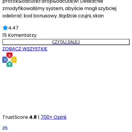
protok&oacute;ł drop&oacute;w! Delikatnie
zmodyfikowaliśmy system, abyście mogli szybciej
odebrać kod bonusowy. Bądźcie czujni, skan
4.47
15
Komentarzy
CZYTAJ DALEJ
ZOBACZ WSZYSTKIE
TrustScore
4.8
|
700+ Opinii