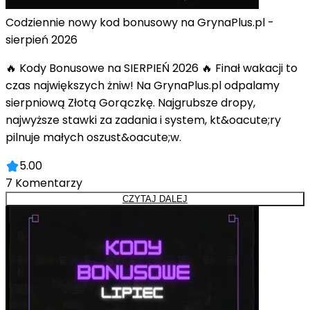
Codziennie nowy kod bonusowy na GrynaPlus.pl -
sierpień 2026
🔥 Kody Bonusowe na SIERPIEŃ 2026 🔥 Finał wakacji to
czas największych żniw! Na GrynaPlus.pl odpalamy
sierpniową Złotą Gorączkę. Najgrubsze dropy,
najwyższe stawki za zadania i system, kt&oacute;ry
pilnuje małych oszust&oacute;w.
5.00
7
Komentarzy
CZYTAJ DALEJ