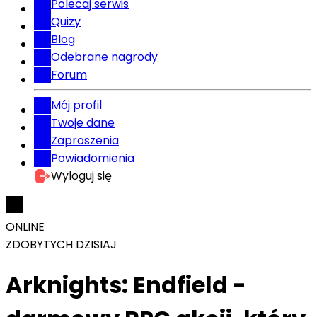
Polecaj serwis
Quizy
Blog
Odebrane nagrody
Forum
Mój profil
Twoje dane
Zaproszenia
Powiadomienia
Wyloguj się
ONLINE
ZDOBYTYCH DZISIAJ
Arknights: Endfield -