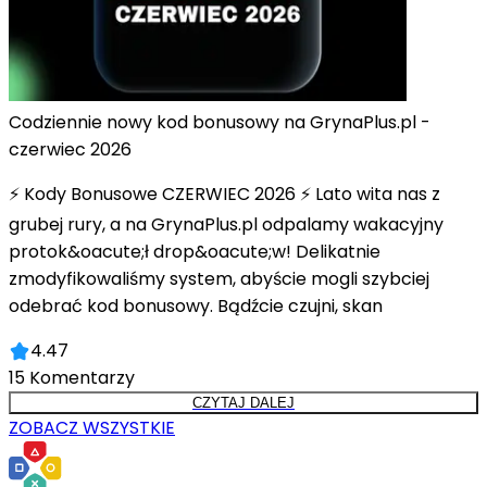
Codziennie nowy kod bonusowy na GrynaPlus.pl -
czerwiec 2026
⚡ Kody Bonusowe CZERWIEC 2026 ⚡ Lato wita nas z
grubej rury, a na GrynaPlus.pl odpalamy wakacyjny
protok&oacute;ł drop&oacute;w! Delikatnie
zmodyfikowaliśmy system, abyście mogli szybciej
odebrać kod bonusowy. Bądźcie czujni, skan
4.47
15
Komentarzy
CZYTAJ DALEJ
ZOBACZ WSZYSTKIE