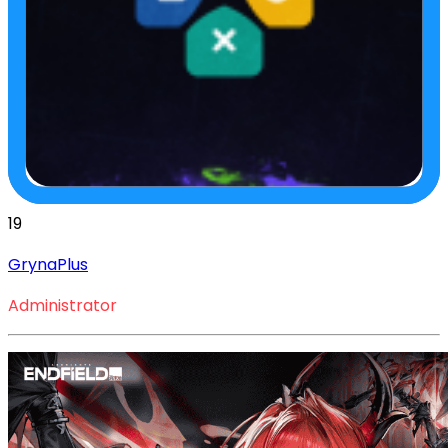
19
GrynaPlus
Administrator