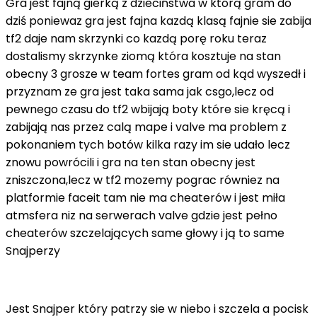
Gra jest fajną gierką z dzieciństwa w którą gram do
dziś poniewaz gra jest fajna kazdą klasą fajnie sie zabija
tf2 daje nam skrzynki co kazdą porę roku teraz
dostalismy skrzynke ziomą która kosztuje na stan
obecny 3 grosze w team fortes gram od kąd wyszedł i
przyznam ze gra jest taka sama jak csgo,lecz od
pewnego czasu do tf2 wbijają boty które sie kręcą i
zabijają nas przez calą mape i valve ma problem z
pokonaniem tych botów kilka razy im sie udało lecz
znowu powrócili i gra na ten stan obecny jest
zniszczona,lecz w tf2 mozemy pograc równiez na
platformie faceit tam nie ma cheaterów i jest miła
atmsfera niz na serwerach valve gdzie jest pełno
cheaterów szczelających same głowy i ją to same
Snajperzy
Jest Snajper który patrzy sie w niebo i szczela a pocisk