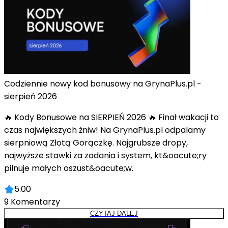
Codziennie nowy kod bonusowy na GrynaPlus.pl -
sierpień 2026
🔥 Kody Bonusowe na SIERPIEŃ 2026 🔥 Finał wakacji to
czas największych żniw! Na GrynaPlus.pl odpalamy
sierpniową Złotą Gorączkę. Najgrubsze dropy,
najwyższe stawki za zadania i system, kt&oacute;ry
pilnuje małych oszust&oacute;w.
5.00
9
Komentarzy
CZYTAJ DALEJ