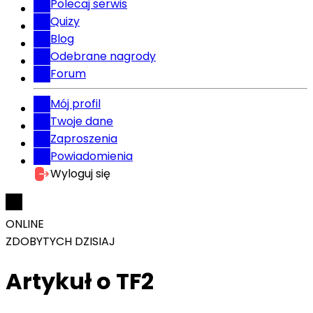
Polecaj serwis
Quizy
Blog
Odebrane nagrody
Forum
Mój profil
Twoje dane
Zaproszenia
Powiadomienia
Wyloguj się
ONLINE
ZDOBYTYCH DZISIAJ
Artykuł o TF2