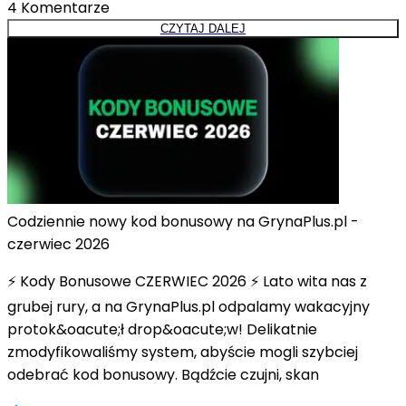
4
Komentarze
CZYTAJ DALEJ
Codziennie nowy kod bonusowy na GrynaPlus.pl -
czerwiec 2026
⚡ Kody Bonusowe CZERWIEC 2026 ⚡ Lato wita nas z
grubej rury, a na GrynaPlus.pl odpalamy wakacyjny
protok&oacute;ł drop&oacute;w! Delikatnie
zmodyfikowaliśmy system, abyście mogli szybciej
odebrać kod bonusowy. Bądźcie czujni, skan