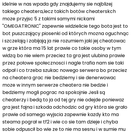
idelnie w nas wpada gdy znajdujemy sie najblizej
takiego cheatera,lecz takich botów cheaterskch
moze przyjsc 5 z takimi samymi nickami
"OMEGATRONIC" zapewnie widzielicie tego bota jest to
bot puszczający piosenki od których mozna oguchnąc
i szczelają i zabijają ja nie rozumiem jaki jej cheatowac
w grze która ma 15 lat prawie co takie osoby w tym
widzą bo nie wiem przeciez ta gra jest ulubina prawie
przez połowe społecznosci i nagle trafia nam sie taki
odpał i co trzeba szukac nowego serwera bo przeciez
na cheatera grac nie bedziemy i sie denerwowac
moze w innym serwerze cheatera nie bedzie i
bedziemy mogli pograc na spokojnie Jesli są
cheaterzy i bedą to ja od tej gry nie odejde poniewaz
gra jest fajna i szkoda odchodzic od gry która sie grało
prawie od samego wyjscia zapewnie kazdy kto ma
steama pograł w tf2 i wie co sie tam dzieje i chyba
sobie odpuscił bo wie ze to nie ma sesnu i w sumie mu