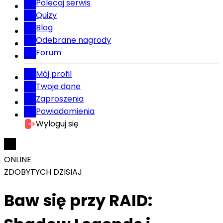
Polecaj serwis
Quizy
Blog
Odebrane nagrody
Forum
Mój profil
Twoje dane
Zaproszenia
Powiadomienia
Wyloguj się
ONLINE
ZDOBYTYCH DZISIAJ
Baw się przy RAID: