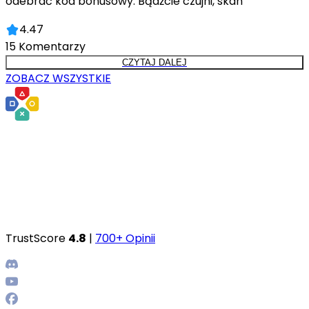
odebrać kod bonusowy. Bądźcie czujni, skan
4.47
15
Komentarzy
CZYTAJ DALEJ
ZOBACZ WSZYSTKIE
TrustScore
4.8
|
700+ Opinii