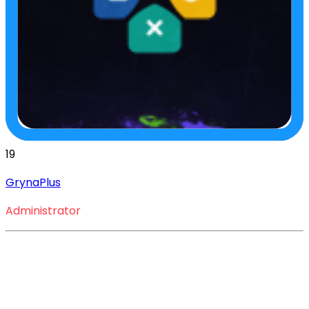
19
GrynaPlus
Administrator
Baw się przy RAID: 
Shadow Legends i 