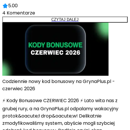
5.00
4
Komentarze
CZYTAJ DALEJ
Codziennie nowy kod bonusowy na GrynaPlus.pl -
czerwiec 2026
⚡ Kody Bonusowe CZERWIEC 2026 ⚡ Lato wita nas z
grubej rury, a na GrynaPlus.pl odpalamy wakacyjny
protok&oacute;ł drop&oacute;w! Delikatnie
zmodyfikowaliśmy system, abyście mogli szybciej