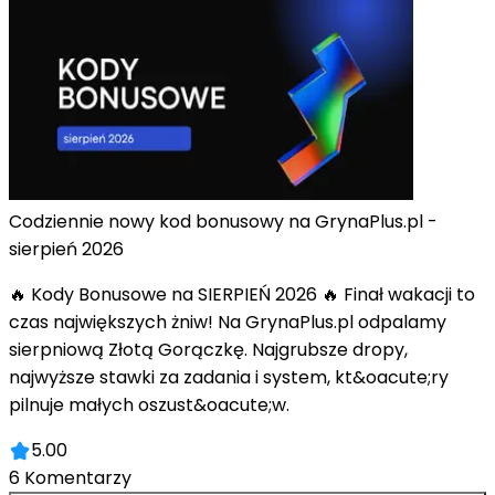
Codziennie nowy kod bonusowy na GrynaPlus.pl -
sierpień 2026
🔥 Kody Bonusowe na SIERPIEŃ 2026 🔥 Finał wakacji to
czas największych żniw! Na GrynaPlus.pl odpalamy
sierpniową Złotą Gorączkę. Najgrubsze dropy,
najwyższe stawki za zadania i system, kt&oacute;ry
pilnuje małych oszust&oacute;w.
5.00
6
Komentarzy