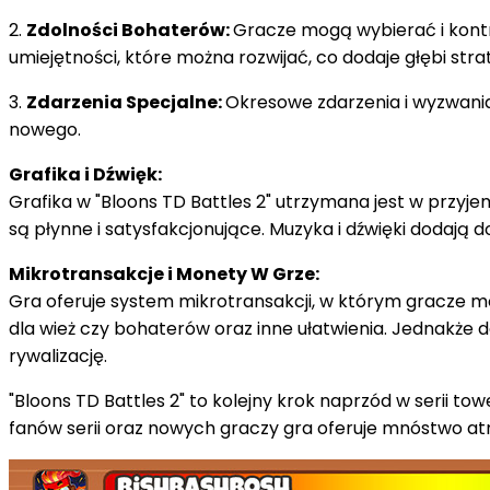
2.
Zdolności Bohaterów:
Gracze mogą wybierać i kontr
umiejętności, które można rozwijać, co dodaje głębi strat
3.
Zdarzenia Specjalne:
Okresowe zdarzenia i wyzwani
nowego.
Grafika i Dźwięk:
Grafika w "Bloons TD Battles 2" utrzymana jest w przyj
są płynne i satysfakcjonujące. Muzyka i dźwięki dodają d
Mikrotransakcje i Monety W Grze:
Gra oferuje system mikrotransakcji, w którym gracze 
dla wież czy bohaterów oraz inne ułatwienia. Jednakże
rywalizację.
"Bloons TD Battles 2" to kolejny krok naprzód w serii 
fanów serii oraz nowych graczy gra oferuje mnóstwo atra