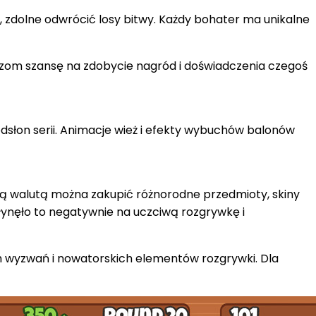
 zdolne odwrócić losy bitwy. Każdy bohater ma unikalne
zom szansę na zdobycie nagród i doświadczenia czegoś
odsłon serii. Animacje wież i efekty wybuchów balonów
ą walutą można zakupić różnorodne przedmioty, skiny
łynęło to negatywnie na uczciwą rozgrywkę i
ych wyzwań i nowatorskich elementów rozgrywki. Dla