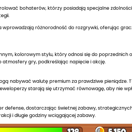
olować bohaterów, którzy posiadają specjalne zdolności,
egii.
a wprowadzają różnorodność do rozgrywki, oferując grac
emnym, kolorowym stylu, który odnosi się do poprzednich 
o atmosfery gry, podkreślając napięcie i akcję.
mogą nabywać walutę premium za prawdziwe pieniądze. T
 deweloperzy starają się utrzymać równowagę, aby nie wp
tower defense, dostarczając świetnej zabawy, strategiczn
kcji i długie godziny wciągającej zabawy.