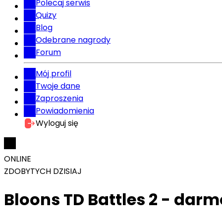
Polecaj serwis
Quizy
Blog
Odebrane nagrody
Forum
Mój profil
Twoje dane
Zaproszenia
Powiadomienia
Wyloguj się
ONLINE
ZDOBYTYCH DZISIAJ
Bloons TD Battles 2 - dar