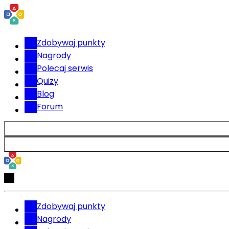
Zdobywaj punkty
Nagrody
Polecaj serwis
Quizy
Blog
Forum
Zdobywaj punkty
Nagrody