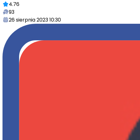
4.76
93
26 sierpnia 2023 10:30