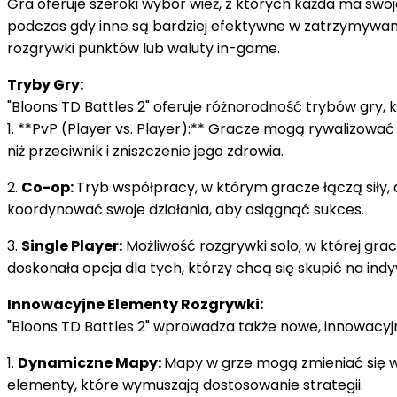
Gra oferuje szeroki wybór wież, z których każda ma swoje 
podczas gdy inne są bardziej efektywne w zatrzymywan
rozgrywki punktów lub waluty in-game.
Tryby Gry:
"Bloons TD Battles 2" oferuje różnorodność trybów gry, k
1. **PvP (Player vs. Player):** Gracze mogą rywalizować 
niż przeciwnik i zniszczenie jego zdrowia.
2.
Co-op:
Tryb współpracy, w którym gracze łączą siły,
koordynować swoje działania, aby osiągnąć sukces.
3.
Single Player:
Możliwość rozgrywki solo, w której gra
doskonała opcja dla tych, którzy chcą się skupić na ind
Innowacyjne Elementy Rozgrywki:
"Bloons TD Battles 2" wprowadza także nowe, innowacyj
1.
Dynamiczne Mapy:
Mapy w grze mogą zmieniać się w 
elementy, które wymuszają dostosowanie strategii.