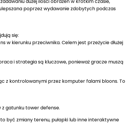
 zadawaniu dużej ilości obrażeń w krótkim czasie,
eż ulepszana poprzez wydawanie zdobytych podczas
dują się:
ons w kierunku przeciwnika. Celem jest przeżycie dłużej
łpraca i strategia są kluczowe, ponieważ gracze muszą
cząc z kontrolowanymi przez komputer falami bloons. To
w z gatunku tower defense.
to być zmiany terenu, pułapki lub inne interaktywne