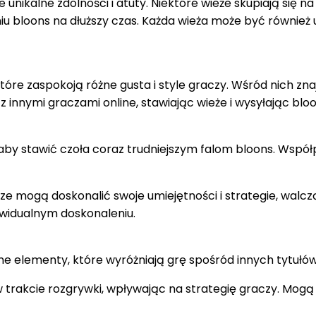
unikalne zdolności i atuty. Niektóre wieże skupiają się na
iu bloons na dłuższy czas. Każda wieża może być równi
tóre zaspokoją różne gusta i style graczy. Wśród nich znaj
z innymi graczami online, stawiając wieże i wysyłając blo
 aby stawić czoła coraz trudniejszym falom bloons. Wspó
cze mogą doskonalić swoje umiejętności i strategie, wal
ywidualnym doskonaleniu.
ne elementy, które wyróżniają grę spośród innych tytułó
trakcie rozgrywki, wpływając na strategię graczy. Mogą 