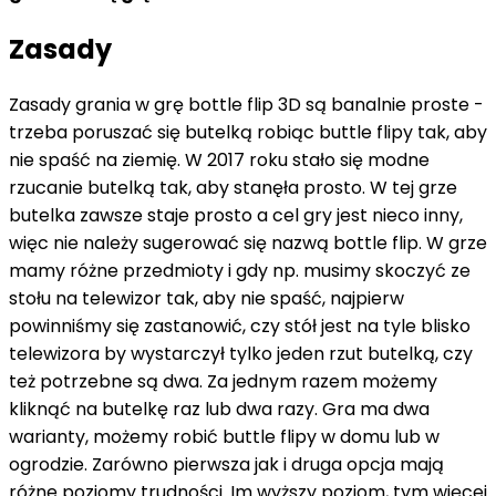
Zasady
Zasady grania w grę bottle flip 3D są banalnie proste -
trzeba poruszać się butelką robiąc buttle flipy tak, aby
nie spaść na ziemię. W 2017 roku stało się modne
rzucanie butelką tak, aby stanęła prosto. W tej grze
butelka zawsze staje prosto a cel gry jest nieco inny,
więc nie należy sugerować się nazwą bottle flip. W grze
mamy różne przedmioty i gdy np. musimy skoczyć ze
stołu na telewizor tak, aby nie spaść, najpierw
powinniśmy się zastanowić, czy stół jest na tyle blisko
telewizora by wystarczył tylko jeden rzut butelką, czy
też potrzebne są dwa. Za jednym razem możemy
kliknąć na butelkę raz lub dwa razy. Gra ma dwa
warianty, możemy robić buttle flipy w domu lub w
ogrodzie. Zarówno pierwsza jak i druga opcja mają
różne poziomy trudności. Im wyższy poziom, tym więcej