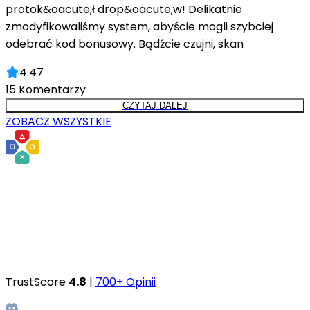
protok&oacute;ł drop&oacute;w! Delikatnie
zmodyfikowaliśmy system, abyście mogli szybciej
odebrać kod bonusowy. Bądźcie czujni, skan
4.47
15
Komentarzy
CZYTAJ DALEJ
ZOBACZ WSZYSTKIE
TrustScore
4.8
|
700+ Opinii