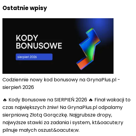
Ostatnie wpisy
Codziennie nowy kod bonusowy na GrynaPlus.pl -
sierpień 2026
🔥 Kody Bonusowe na SIERPIEŃ 2026 🔥 Finał wakacji to
czas największych żniw! Na GrynaPlus.pl odpalamy
sierpniową Złotą Gorączkę. Najgrubsze dropy,
najwyższe stawki za zadania i system, kt&oacute;ry
pilnuje małych oszust&oacute;w.