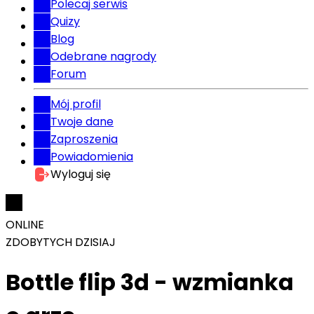
Polecaj serwis
Quizy
Blog
Odebrane nagrody
Forum
Mój profil
Twoje dane
Zaproszenia
Powiadomienia
Wyloguj się
ONLINE
ZDOBYTYCH DZISIAJ
Bottle flip 3d - wzmianka