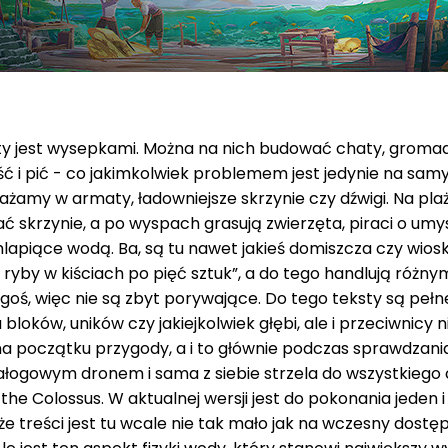
ty jest wysepkami. Można na nich budować chaty, gromadz
jeść i pić - co jakimkolwiek problemem jest jedynie na s
ażamy w armaty, ładowniejsze skrzynie czy dźwigi. Na pl
rzynie, a po wyspach grasują zwierzęta, piraci o umysł
apiące wodą. Ba, są tu nawet jakieś domiszcza czy wiosk
ie ryby w kiściach po pięć sztuk”, a do tego handlują róż
ś, więc nie są zbyt porywające. Do tego teksty są pełn
oków, uników czy jakiejkolwiek głębi, ale i przeciwnicy n
 na początku przygody, a i to głównie podczas sprawdzani
zzałogowym dronem i sama z siebie strzela do wszystkiego 
he Colossus. W aktualnej wersji jest do pokonania jeden i
że treści jest tu wcale nie tak mało jak na wczesny dostę