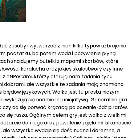
ić zasoby i wytwarzać z nich kilka typów uzbrojenia
amym początku, bo potem woda i pożywienie płyną
ażach znajdujemy butelki z mapami skarbów, które
owości karalucha oraz jakieś skałostwory czy inne
i z eNPeCami, którzy oferują nam zadania typu
nymi dobrami, ale wszystkie te zadania mają znamiona
e błędów językowych. Walka jest tu prosta niczym
ie wykazują się nadmierną inicjatywą. Generalnie gra
a czy da się porwać krążącą po oceanie łódź piratów.
co się rusza. Ogólnym celem gry jest walka z wielkimi
 dotarcie do niego oraz powalenie zajęło mi kilkanaście
p, ale wszystko wydaje się dość nudne i daremne, a