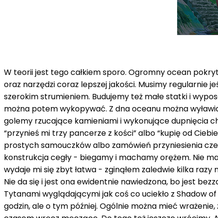
W teorii jest tego całkiem sporo. Ogromny ocean pokry
oraz narzędzi coraz lepszej jakości. Musimy regularnie 
szerokim strumieniem. Budujemy też małe statki i wypos
można potem wykopywać. Z dna oceanu można wyławiać sk
golemy rzucające kamieniami i wykonujące dupnięcia chl
“przynieś mi trzy pancerze z kości” albo “kupię od Cieb
prostych samouczków albo zamówień przyniesienia czego
konstrukcja cegły - biegamy i machamy orężem. Nie ma bl
wydaje mi się zbyt łatwa - zginąłem zaledwie kilka razy
Nie da się i jest ona ewidentnie nawiedzona, bo jest be
Tytanami wyglądającymi jak coś co uciekło z Shadow of t
godzin, ale o tym później. Ogólnie można mieć wrażenie, 