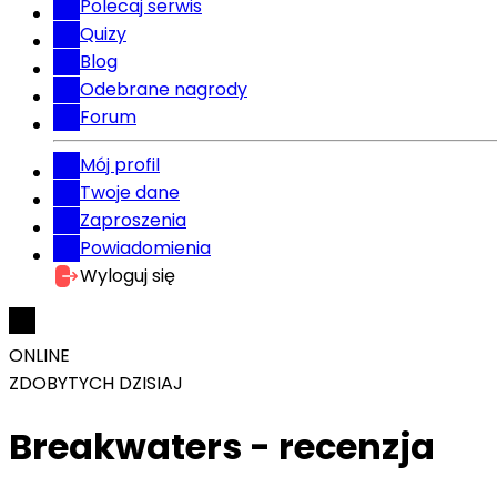
Polecaj serwis
Quizy
Blog
Odebrane nagrody
Forum
Mój profil
Twoje dane
Zaproszenia
Powiadomienia
Wyloguj się
ONLINE
ZDOBYTYCH DZISIAJ
Breakwaters - recenzja