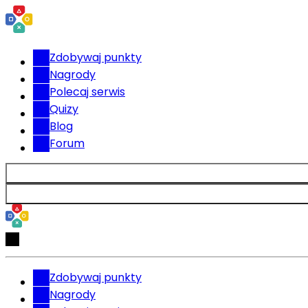
Zdobywaj punkty
Nagrody
Polecaj serwis
Quizy
Blog
Forum
Zdobywaj punkty
Nagrody