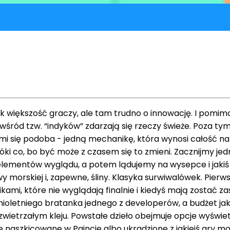
iększość graczy, ale tam trudno o innowację. I pomimo te
 wśród tzw. “indyków” zdarzają się rzeczy świeże. Poza t
y mi się podoba - jedną mechanikę, która wynosi całość na
 Póki co, bo być może z czasem się to zmieni. Zacznijmy j
 elementów wyglądu, a potem lądujemy na wysepce i jakiś 
 morskiej i, zapewne, śliny. Klasyka surwiwalówek. Pierws
ami, które nie wyglądają finalnie i kiedyś mają zostać 
ioletniego bratanka jednego z developerów, a budżet jak
zwietrzałym kleju. Powstałe dzieło obejmuje opcje wyświe
re naszkicowane w Paincie albo ukradzione z jakiejś gry m