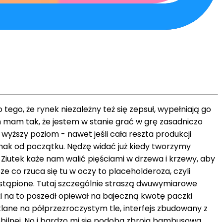
go, że rynek niezależny też się zepsuł, wypełniają go
ym mam tak, że jestem w stanie grać w grę zasadniczo
 wyższy poziom - nawet jeśli cała reszta produkcji
ednak od początku. Nędzę widać już kiedy tworzymy
Ziutek każe nam walić pięściami w drzewa i krzewy, aby
ze co rzuca się tu w oczy to placeholderoza, czyli
zastąpione. Tutaj szczególnie straszą dwuwymiarowe
i na to poszedł opiewał na bajeczną kwotę paczki
tlane na półprzezroczystym tle, interfejs zbudowany z
obilnej. No i bardzo mi się podoba zbroja bambusowa,