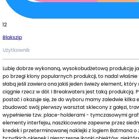
12
Blakszip
Użytkownik
Lubię dobrze wykonaną, wysokobudżetową produkcję jak w
po brzegi klony popularnych produkcji, to nadal właśnie
słabą jeśli zawiera ona jakiś jeden świeży element, któr
ciągnie rzecz w dół. I Breakwaters jest taką produkcją.
postać i okazuje się, że do wyboru mamy zaledwie kilka
zbudować swój pierwszy warsztat sklecony z gałęzi, trawy
wypełnienie tzw. place-holderami - tymczasowymi grafik
elementy interfejsu, naszkicowane zapewne przez siedm
kredek i przeterminowanej naklejki z logiem Batmana o 
brzydkich okienek i nieszczęsne ikonki obiektów, niektó