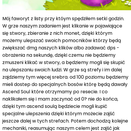
Mój faworyt z listy przy któym spędziłem setki godzin.
W grze naszym zadaniem jest klikanie w pojawiające
się stwory, zbieranie z nich monet, dzięki którym
możemy ulepszać swoich pomocników którzy będą
zwiększać dmg naszych klików albo zadawać dps -
obrażenia na sekundę, dzięki czemu nie będziemy
zmuszeni klikać w stwory, a będziemy mogli się skupić
na ulepszaniu swoich ludzi. W grze są strefy i im dalej
zajdziemy tym więcej srebra. od 100 poziomu będziemy
mieli dostep do specjalnych bosów którę będą dawały
Ascend Soul które otrzymamy po resecie. I co
naklikałem się i mam zaczynać od 0? nie do końca,
dzięki tym ascend soulą będziecie mogli kupić
specjalne ulepszenia dzięki którym możecie zajść
jeszcze dalej w tych strefach. Potem dochodzą kolejne
mechaniki, reasumując naszym celem jest zajść jak