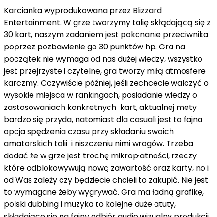
Karcianka wyprodukowana przez Blizzard
Entertainment. W grze tworzymy talię skłądającą się z
30 kart, naszym zadaniem jest pokonanie przeciwnika
poprzez pozbawienie go 30 punktów hp. Gra na
początek nie wymaga od nas dużej wiedzy, wszystko
jest przejrzyste i czytelne, gra tworzy miłą atmosfere
karczmy. Oczywiście później, jeśli zechcecie walczyć o
wysokie miejsca w rankingach, posiadanie wiedzy o
zastosowaniach konkretnych kart, aktualnej mety
bardzo się przyda, natomiast dla casuali jest to fajna
opcja spędzenia czasu przy składaniu swoich
amatorskich talii i niszczeniu nimi wrogów. Trzeba
dodać że w grze jest trochę mikropłatności, rzeczy
które odblokowywują nową zawartość oraz karty, no i
od Was zależy czy będziecie chcieli to zakupić. Nie jest
to wymagane żeby wygrywać. Gra ma ładną grafikę,
polski dubbing i muzyka to kolejne duże atuty,
składające sie na fajny odbiór audio wizualny produkcji.