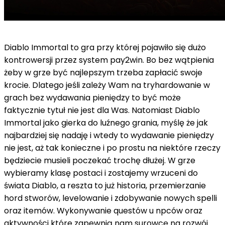
Diablo Immortal to gra przy której pojawiło się dużo
kontrowersji przez system pay2win. Bo bez wątpienia
żeby w grze być najlepszym trzeba zapłacić swoje
krocie. Dlatego jeśli zależy Wam na tryhardowanie w
grach bez wydawania pieniędzy to być może
faktycznie tytuł nie jest dla Was. Natomiast Diablo
Immortal jako gierka do luźnego grania, myślę że jak
najbardziej się nadaję i wtedy to wydawanie pieniędzy
nie jest, aż tak konieczne i po prostu na niektóre rzeczy
będziecie musieli poczekać trochę dłużej. W grze
wybieramy klasę postaci i zostajemy wrzuceni do
świata Diablo, a reszta to już historia, przemierzanie
hord stworów, levelowanie i zdobywanie nowych spelli
oraz itemów. Wykonywanie questów u npców oraz
aktywności które zapewnią nam surowcę na rozwój