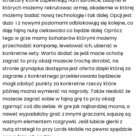
struktury które zapewniają nam surowce, budynki w
których możemy rekrutowac armię, akademie w której
możemy badać nową technologię i tak dalej. Opcji jest
dużo i z nowymi poziomami odblokowują się kolejne, co
daję fajną nutę ciekawości co będzie dalej. Oprócz
tego w grze mamy bohaterów którymi możemy
przechodzić kampanię, levelować ich, ubierać w
konkretne sety. Warto dodać że jeśli macie ochotę
zagrać to przy okazji możecie trochę dorobić, na
stronie grynaplus dostępna jest oferta dzięki której za
zagranie z konkretnego przekierowania będziecie
mogli zdobyć punkty za konkretne rzeczy które
później można wymienić na nagrody. Także niedość że
możecie zagrać sobie w fajną grę to przy okazji
zgarnąć coś dla siebie. W gre jak najbardziej mozna, a
nawet wypadałoby grać z innymi graczami, sojuszę są
ważnym elementem rozgrywki. Jeśli lubicie gierki z
nutą strategii to przy Lords Mobile na pewno spędzicie