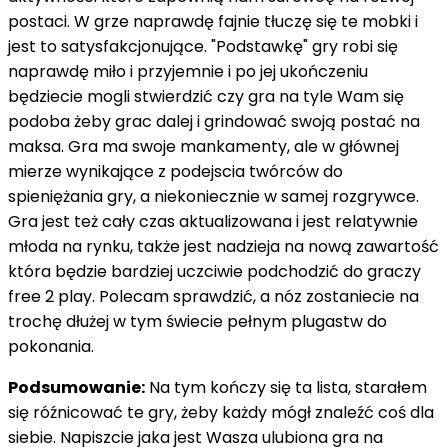
postaci. W grze naprawdę fajnie tłuczę się te mobki i
jest to satysfakcjonujące. "Podstawkę" gry robi się
naprawdę miło i przyjemnie i po jej ukończeniu
będziecie mogli stwierdzić czy gra na tyle Wam się
podoba żeby grac dalej i grindować swoją postać na
maksa. Gra ma swoje mankamenty, ale w głównej
mierze wynikające z podejscia twórców do
spieniężania gry, a niekoniecznie w samej rozgrywce.
Gra jest też cały czas aktualizowana i jest relatywnie
młoda na rynku, także jest nadzieja na nową zawartość
która będzie bardziej uczciwie podchodzić do graczy
free 2 play. Polecam sprawdzić, a nóz zostaniecie na
trochę dłużej w tym świecie pełnym plugastw do
pokonania.
Podsumowanie:
Na tym kończy się ta lista, starałem
się róźnicować te gry, żeby każdy mógł znaleźć coś dla
siebie. Napiszcie jaka jest Wasza ulubiona gra na