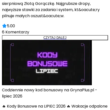
sierpniową Złotą Gorączkę. Najgrubsze dropy,
najwyższe stawki za zadania i system, kt&oacute;ry
pilnuje małych oszust&oacute;w.
5.00
6
Komentarzy
CZYTAJ DALEJ
Codziennie nowy kod bonusowy na GrynaPlus.pl -
lipiec 2026
🔥 Kody Bonusowe na LIPIEC 2026 🔥 Wakacje odpalone