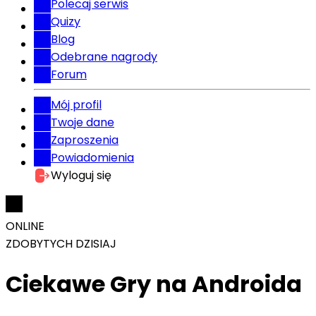
Polecaj serwis
Quizy
Blog
Odebrane nagrody
Forum
Mój profil
Twoje dane
Zaproszenia
Powiadomienia
Wyloguj się
ONLINE
ZDOBYTYCH DZISIAJ
Ciekawe Gry na Androida