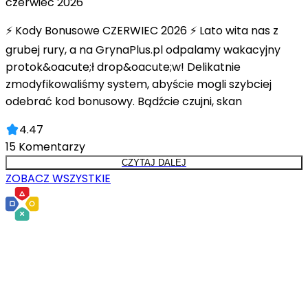
czerwiec 2026
⚡ Kody Bonusowe CZERWIEC 2026 ⚡ Lato wita nas z
grubej rury, a na GrynaPlus.pl odpalamy wakacyjny
protok&oacute;ł drop&oacute;w! Delikatnie
zmodyfikowaliśmy system, abyście mogli szybciej
odebrać kod bonusowy. Bądźcie czujni, skan
4.47
15
Komentarzy
CZYTAJ DALEJ
ZOBACZ WSZYSTKIE