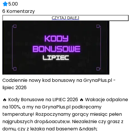
5.00
6
Komentarzy
CZYTAJ DALEJ
Codziennie nowy kod bonusowy na GrynaPlus.pl -
lipiec 2026
🔥 Kody Bonusowe na LIPIEC 2026 🔥 Wakacje odpalone
na 100%, a my na GrynaPlus.pl podkręcamy
temperaturę! Rozpoczynamy gorący miesiąc pełen
najgrubszych drop&oacute;w. Niezależnie czy grasz z
domu, czy z leżaka nad basenem &ndash;