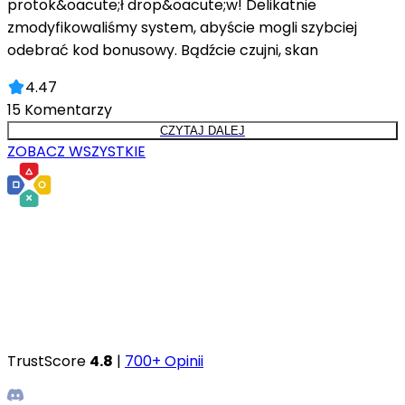
protok&oacute;ł drop&oacute;w! Delikatnie
zmodyfikowaliśmy system, abyście mogli szybciej
odebrać kod bonusowy. Bądźcie czujni, skan
4.47
15
Komentarzy
CZYTAJ DALEJ
ZOBACZ WSZYSTKIE
TrustScore
4.8
|
700+ Opinii