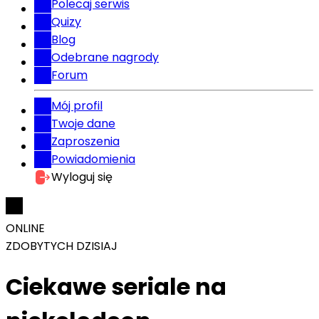
Polecaj serwis
Quizy
Blog
Odebrane nagrody
Forum
Mój profil
Twoje dane
Zaproszenia
Powiadomienia
Wyloguj się
ONLINE
ZDOBYTYCH DZISIAJ
Ciekawe seriale na