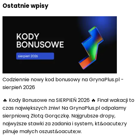
Ostatnie wpisy
Codziennie nowy kod bonusowy na GrynaPlus.pl -
sierpień 2026
🔥 Kody Bonusowe na SIERPIEŃ 2026 🔥 Finał wakacji to
czas największych żniw! Na GrynaPlus.pl odpalamy
sierpniową Złotą Gorączkę. Najgrubsze dropy,
najwyższe stawki za zadania i system, kt&oacute;ry
pilnuje małych oszust&oacute;w.