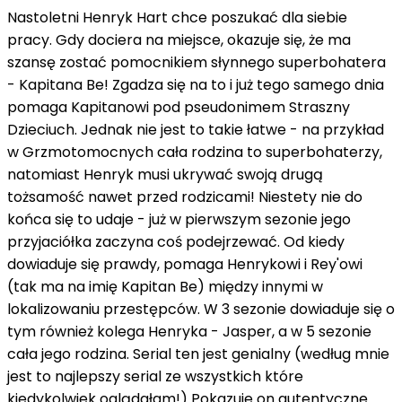
Nastoletni Henryk Hart chce poszukać dla siebie
pracy. Gdy dociera na miejsce, okazuje się, że ma
szansę zostać pomocnikiem słynnego superbohatera
- Kapitana Be! Zgadza się na to i już tego samego dnia
pomaga Kapitanowi pod pseudonimem Straszny
Dzieciuch. Jednak nie jest to takie łatwe - na przykład
w Grzmotomocnych cała rodzina to superbohaterzy,
natomiast Henryk musi ukrywać swoją drugą
tożsamość nawet przed rodzicami! Niestety nie do
końca się to udaje - już w pierwszym sezonie jego
przyjaciółka zaczyna coś podejrzewać. Od kiedy
dowiaduje się prawdy, pomaga Henrykowi i Rey'owi
(tak ma na imię Kapitan Be) między innymi w
lokalizowaniu przestępców. W 3 sezonie dowiaduje się o
tym również kolega Henryka - Jasper, a w 5 sezonie
cała jego rodzina. Serial ten jest genialny (według mnie
jest to najlepszy serial ze wszystkich które
kiedykolwiek oglądałam!) Pokazuje on autentyczne