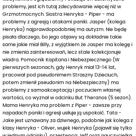
problemy, jest ich tutaj zdecydowanie więcej niż w
Grzmotmocnych. Siostra Henryka - Piper - ma
problemy z agresją i atakami paniki. Jasper (kolega
Henryka) najprawdopodobniej ma autyzm. Nie będę
pisała dlaczego, bo jego objawy są dokładnie takie
same jakie miał Billy, z wyjątkiem że Jasper ma kolegę i
nie zmienia zainteresowań, lecz stale kolekcjonuje
wiadra. Pomocnik Kapitana i Niebezpiecznego (W
pierwszych sezonach, gdy Henryk miał 13-14 lat,
pracował pod pseudonimem Straszny Dzieciuch,
potem zmienił pseudonim na Niebezpieczny) ma
problemy z samoakceptacją i poczuciem własnej
wartości, co wyznał w odcinku But Theranos (5 sezon).
Mama Henryka ma problem z Piper - zawsze przy
napadach paniki i agresji usiłuje ją uspokoić. Tata -
Jake jest uznawany za dziwnego, podobnie jak kolega z
klasy Henryka - Oliver, wujek Henryka (pojawił się tylko
w jednym odcinku), przestępca Jeff oraz nauczycielka