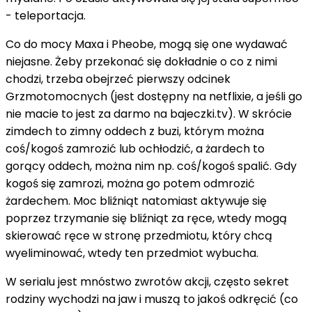
- teleportacja.
Co do mocy Maxa i Pheobe, mogą się one wydawać
niejasne. Żeby przekonać się dokładnie o co z nimi
chodzi, trzeba obejrzeć pierwszy odcinek
Grzmotomocnych (jest dostępny na netflixie, a jeśli go
nie macie to jest za darmo na bajeczki.tv). W skrócie
zimdech to zimny oddech z buzi, którym można
coś/kogoś zamrozić lub ochłodzić, a żardech to
gorący oddech, można nim np. coś/kogoś spalić. Gdy
kogoś się zamrozi, można go potem odmrozić
żardechem. Moc bliźniąt natomiast aktywuje się
poprzez trzymanie się bliźniąt za ręce, wtedy mogą
skierować ręce w stronę przedmiotu, który chcą
wyeliminować, wtedy ten przedmiot wybucha.
W serialu jest mnóstwo zwrotów akcji, często sekret
rodziny wychodzi na jaw i muszą to jakoś odkręcić (co