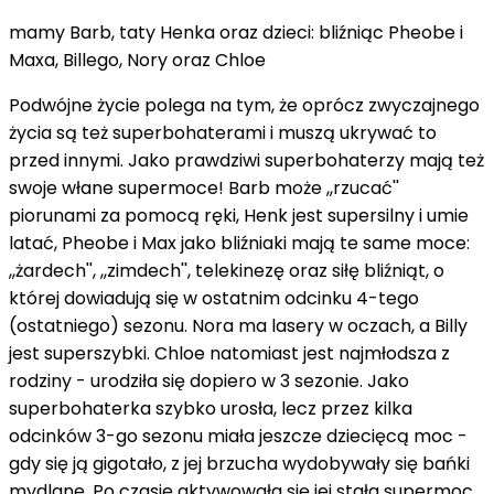
mamy Barb, taty Henka oraz dzieci: bliźniąc Pheobe i
Maxa, Billego, Nory oraz Chloe
Podwójne życie polega na tym, że oprócz zwyczajnego
życia są też superbohaterami i muszą ukrywać to
przed innymi. Jako prawdziwi superbohaterzy mają też
swoje włane supermoce! Barb może ,,rzucać''
piorunami za pomocą ręki, Henk jest supersilny i umie
latać, Pheobe i Max jako bliźniaki mają te same moce:
,,żardech'', ,,zimdech'', telekinezę oraz siłę bliźniąt, o
której dowiadują się w ostatnim odcinku 4-tego
(ostatniego) sezonu. Nora ma lasery w oczach, a Billy
jest superszybki. Chloe natomiast jest najmłodsza z
rodziny - urodziła się dopiero w 3 sezonie. Jako
superbohaterka szybko urosła, lecz przez kilka
odcinków 3-go sezonu miała jeszcze dziecięcą moc -
gdy się ją gigotało, z jej brzucha wydobywały się bańki
mydlane. Po czasie aktywowała się jej stała supermoc