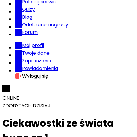
Polecaj serwis
Quizy
Blog
Odebrane nagrody
Forum
Mój profil
Twoje dane
Zaproszenia
Powiadomienia
Wyloguj się
ONLINE
ZDOBYTYCH DZISIAJ
Ciekawostki ze świata