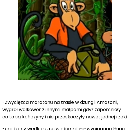
-Zwycięzca maratonu na trasie w dżungli Amazonii,
wygrał walkower z innymi małpami gdyż zapomniały
co to są kończyny i nie przeskoczyły nawet jednej rzeki
-urodzony wędkarz, na wędce zdołał wyciągnąć Hugo