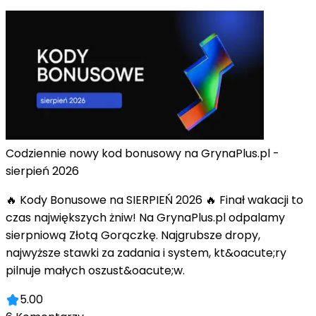
Codziennie nowy kod bonusowy na GrynaPlus.pl -
sierpień 2026
🔥 Kody Bonusowe na SIERPIEŃ 2026 🔥 Finał wakacji to
czas największych żniw! Na GrynaPlus.pl odpalamy
sierpniową Złotą Gorączkę. Najgrubsze dropy,
najwyższe stawki za zadania i system, kt&oacute;ry
pilnuje małych oszust&oacute;w.
5.00