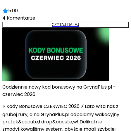
5.00
4
Komentarze
CZYTAJ DALEJ
Codziennie nowy kod bonusowy na GrynaPlus.pl -
czerwiec 2026
⚡ Kody Bonusowe CZERWIEC 2026 ⚡ Lato wita nas z
grubej rury, a na GrynaPlus.pl odpalamy wakacyjny
protok&oacute;ł drop&oacute;w! Delikatnie
zmodyfikowaliśmy system, abyście mogli szybciej