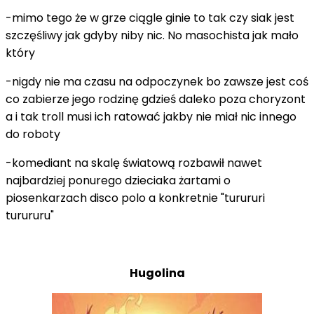
-mimo tego że w grze ciągle ginie to tak czy siak jest
szczęśliwy jak gdyby niby nic. No masochista jak mało
który
-nigdy nie ma czasu na odpoczynek bo zawsze jest coś
co zabierze jego rodzinę gdzieś daleko poza choryzont
a i tak troll musi ich ratować jakby nie miał nic innego
do roboty
-komediant na skalę światową rozbawił nawet
najbardziej ponurego dzieciaka żartami o
piosenkarzach disco polo a konkretnie "turururi
turururu"
Hugolina