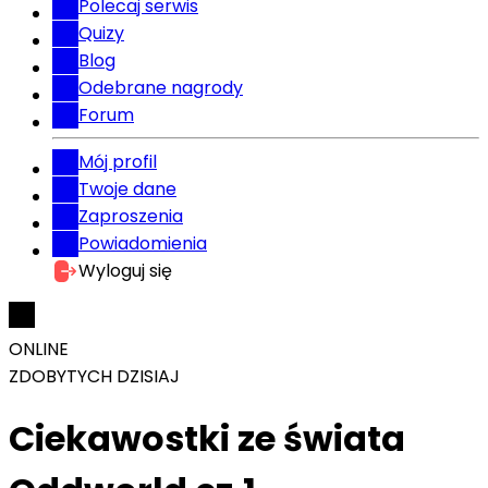
Polecaj serwis
Quizy
Blog
Odebrane nagrody
Forum
Mój profil
Twoje dane
Zaproszenia
Powiadomienia
Wyloguj się
ONLINE
ZDOBYTYCH DZISIAJ
Ciekawostki ze świata