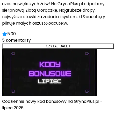
czas największych żniw! Na GrynaPlus.pl odpalamy
sierpniową Złotą Gorączkę. Najgrubsze dropy,
najwyższe stawki za zadania i system, kt&oacute;ry
pilnuje małych oszust&oacute;w.
5.00
5
Komentarzy
CZYTAJ DALEJ
Codziennie nowy kod bonusowy na GrynaPlus.pl -
lipiec 2026