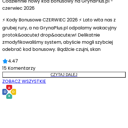
Codziennie nowy kod bonusowy na GrynaPlus.pl -
czerwiec 2026
⚡ Kody Bonusowe CZERWIEC 2026 ⚡ Lato wita nas z
grubej rury, a na GrynaPlus.pl odpalamy wakacyjny
protok&oacute;ł drop&oacute;w! Delikatnie
zmodyfikowaliśmy system, abyście mogli szybciej
odebrać kod bonusowy. Bądźcie czujni, skan
4.47
15
Komentarzy
CZYTAJ DALEJ
ZOBACZ WSZYSTKIE