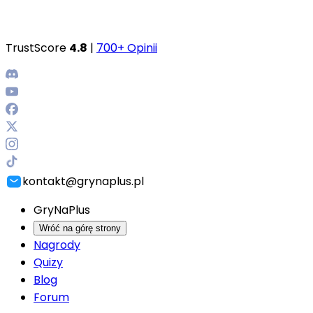
TrustScore
4.8
|
700+ Opinii
kontakt@grynaplus.pl
GryNaPlus
Wróć na górę strony
Nagrody
Quizy
Blog
Forum