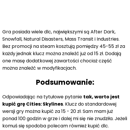
Gra posiada wiele
dlc
, największymi są
After
Dark,
Snowfall
, Natural
Disasters
, Mass Transit i
Industries
.
Bez promocji na
steam
kosztują pomiędzy 45-55 zł za
każdy jednak klucz można znaleźć już od 15 zł. Dodają
one
masę
dodatkowej zawartości chociaż część
można znaleźć w modyfikacjach.
Podsumowanie:
Odpowiadając na tytułowe pytanie
tak, warto jest
kupić grę Cities: Skylines
. Klucz do standardowej
wersji gry można kupić za 15 - 20 zł. Sam mam już
ponad 100 godzin w grze i dalej mi się nie znudziła. Jeżeli
komuś się spodoba polecam również kupić dlc.