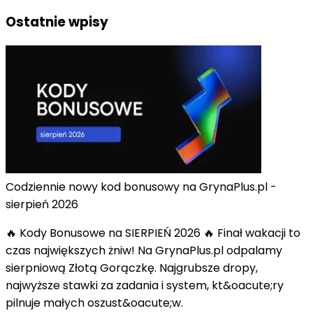
Ostatnie wpisy
Codziennie nowy kod bonusowy na GrynaPlus.pl -
sierpień 2026
🔥 Kody Bonusowe na SIERPIEŃ 2026 🔥 Finał wakacji to
czas największych żniw! Na GrynaPlus.pl odpalamy
sierpniową Złotą Gorączkę. Najgrubsze dropy,
najwyższe stawki za zadania i system, kt&oacute;ry
pilnuje małych oszust&oacute;w.