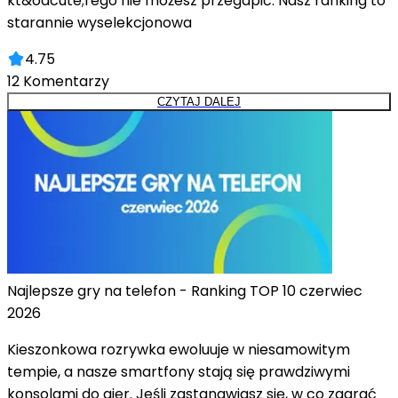
kt&oacute;rego nie możesz przegapić. Nasz ranking to
starannie wyselekcjonowa
4.75
12
Komentarzy
CZYTAJ DALEJ
Najlepsze gry na telefon - Ranking TOP 10 czerwiec
2026
Kieszonkowa rozrywka ewoluuje w niesamowitym
tempie, a nasze smartfony stają się prawdziwymi
konsolami do gier. Jeśli zastanawiasz się, w co zagrać