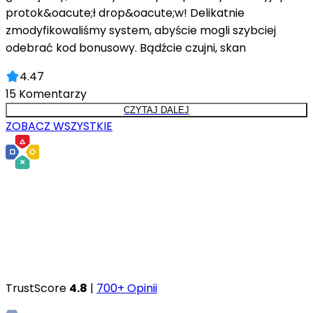
protok&oacute;ł drop&oacute;w! Delikatnie
zmodyfikowaliśmy system, abyście mogli szybciej
odebrać kod bonusowy. Bądźcie czujni, skan
4.47
15
Komentarzy
CZYTAJ DALEJ
ZOBACZ WSZYSTKIE
TrustScore
4.8
|
700+ Opinii