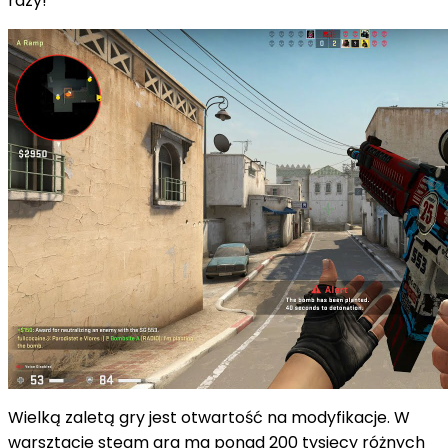
razy!
Wielką zaletą gry jest otwartość na modyfikacje. W
warsztacie
steam
gra ma ponad
200 tysięcy
różnych