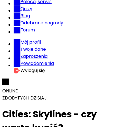
Polecaj serwis
Quizy
Blog
Odebrane nagrody
Forum
Mój profil
Twoje dane
Zaproszenia
Powiadomienia
Wyloguj się
ONLINE
ZDOBYTYCH DZISIAJ
Cities: Skylines - czy