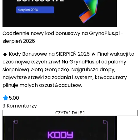
Codziennie nowy kod bonusowy na GrynaPlus.pl -
sierpień 2026
🔥 Kody Bonusowe na SIERPIEŃ 2026 🔥 Finał wakacji to
czas największych żniw! Na GrynaPlus.pl odpalamy
sierpniową Złotą Gorączkę. Najgrubsze dropy,
najwyższe stawki za zadania i system, kt&oacute;ry
pilnuje małych oszust&oacute;w.
5.00
9
Komentarzy
CZYTAJ DALEJ