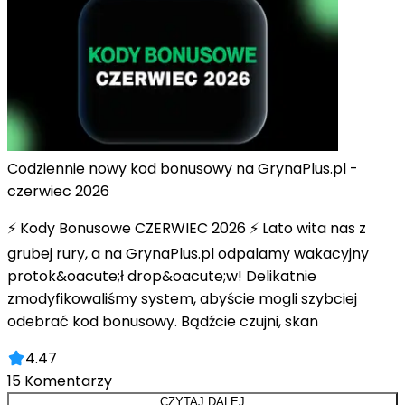
Codziennie nowy kod bonusowy na GrynaPlus.pl -
czerwiec 2026
⚡ Kody Bonusowe CZERWIEC 2026 ⚡ Lato wita nas z
grubej rury, a na GrynaPlus.pl odpalamy wakacyjny
protok&oacute;ł drop&oacute;w! Delikatnie
zmodyfikowaliśmy system, abyście mogli szybciej
odebrać kod bonusowy. Bądźcie czujni, skan
4.47
15
Komentarzy
CZYTAJ DALEJ