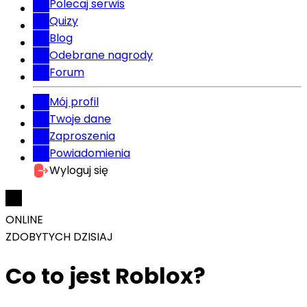
Polecaj serwis
Quizy
Blog
Odebrane nagrody
Forum
Mój profil
Twoje dane
Zaproszenia
Powiadomienia
Wyloguj się
ONLINE
ZDOBYTYCH DZISIAJ
Co to jest Roblox?