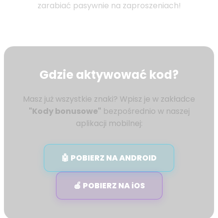
zarabiać pasywnie na zaproszeniach!
Gdzie aktywować kod?
Masz już wszystkie znaki? Wpisz je w zakładce
"Kody bonusowe"
bezpośrednio w naszej
aplikacji mobilnej:
🤖 POBIERZ NA ANDROID
🍎 POBIERZ NA iOS