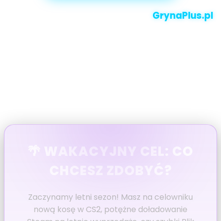
Lato wita nas z grubej rury, a na
GrynaPlus.pl
odpalamy wakacyjny protokół dropów!
Delikatnie zmodyfikowaliśmy system, abyście
mogli szybciej odebrać kod bonusowy. Bądźcie
czujni, skanujcie dane i zgarniajcie punkty
szybciej niż inni!
🌴 WAKACYJNY CEL: CO
CHCESZ ZDOBYĆ?
Zaczynamy letni sezon! Masz na celowniku
nową kosę w CS2, potężne doładowanie