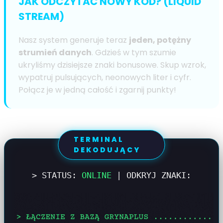
JAK ODCZYTAĆ NOWY KOD? (LIQUID
STREAM)
Nasz system generuje teraz
jeden, potężny
strumień danych
. Gdzieś w tym szumie
ukryliśmy dzisiejsze znaki bonusowe. Skup wzrok,
wypatruj pulsujących, neonowych liter i cyfr.
Połącz je w jedną całość i zgarnij punkty!
TERMINAL
DEKODUJĄCY
> STATUS:
ONLINE
| ODKRYJ ZNAKI: