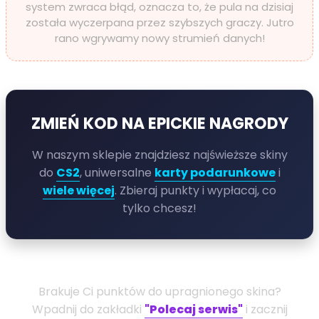
system zwraca błąd, oznacza to, że pula na dzisiaj
została wyczerpana przez szybszych graczy. Jutro
rano wgrywamy nowy strumień danych!
ZMIEŃ KOD NA EPICKIE NAGRODY
W naszym sklepie znajdziesz najświeższe skiny
do
CS2
, uniwersalne
karty podarunkowe
i
wiele więcej
. Zbieraj punkty i wypłacaj, co
tylko chcesz!
Brakuje Ci punktów do upragnionego skina?
Wpadnij do zakładki
"Polecaj serwis"
i zacznij