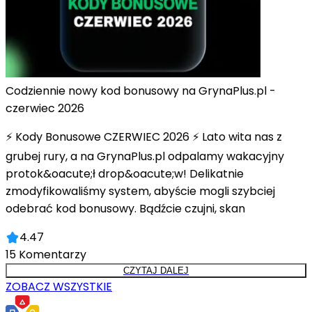
Codziennie nowy kod bonusowy na GrynaPlus.pl -
czerwiec 2026
⚡ Kody Bonusowe CZERWIEC 2026 ⚡ Lato wita nas z
grubej rury, a na GrynaPlus.pl odpalamy wakacyjny
protok&oacute;ł drop&oacute;w! Delikatnie
zmodyfikowaliśmy system, abyście mogli szybciej
odebrać kod bonusowy. Bądźcie czujni, skan
4.47
15
Komentarzy
CZYTAJ DALEJ
ZOBACZ WSZYSTKIE