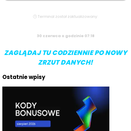
🕒 Terminal został zaktualizowany:
30 czerwca o godzinie 07:18
ZAGLĄDAJ TU CODZIENNIE PO NOWY
ZRZUT DANYCH!
Ostatnie wpisy