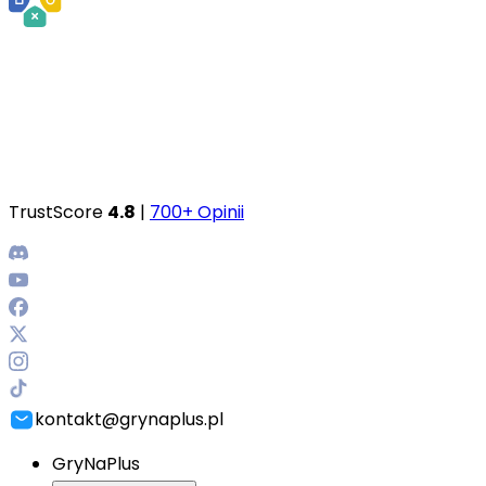
TrustScore
4.8
|
700+ Opinii
kontakt@grynaplus.pl
GryNaPlus