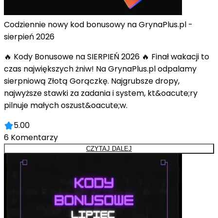
Codziennie nowy kod bonusowy na GrynaPlus.pl -
sierpień 2026
🔥 Kody Bonusowe na SIERPIEŃ 2026 🔥 Finał wakacji to
czas największych żniw! Na GrynaPlus.pl odpalamy
sierpniową Złotą Gorączkę. Najgrubsze dropy,
najwyższe stawki za zadania i system, kt&oacute;ry
pilnuje małych oszust&oacute;w.
5.00
6
Komentarzy
CZYTAJ DALEJ