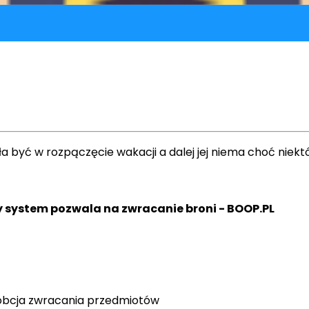
 być w rozpączęcie wakacji a dalej jej niema choć niektó
mała szansa <wstęp
 obcja zwracania przedmiotów