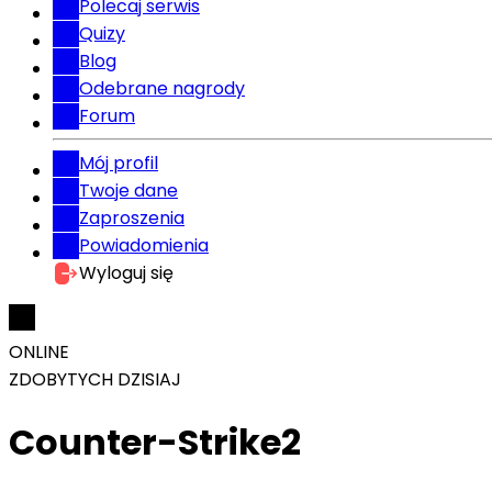
Polecaj serwis
Quizy
Blog
Odebrane nagrody
Forum
Mój profil
Twoje dane
Zaproszenia
Powiadomienia
Wyloguj się
ONLINE
ZDOBYTYCH DZISIAJ
Counter-Strike2