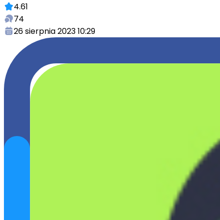
4.61
74
26 sierpnia 2023 10:29