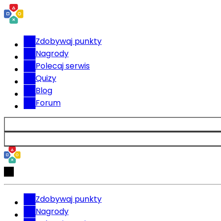
Zdobywaj punkty
Nagrody
Polecaj serwis
Quizy
Blog
Forum
Zdobywaj punkty
Nagrody