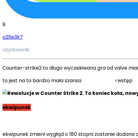
9
o2l1e3k7
Użytkownik
Counter-strike2 to długo wyczekiwana gra od valve miała
to jest na to bardzo 
ekwipunek
ekwipunek zmieni wygłąd o 180 stopni zostanie dodana