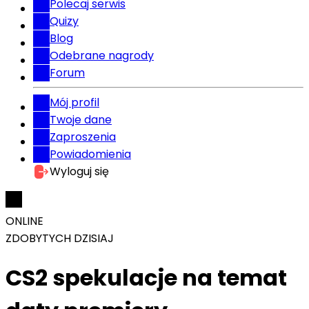
Polecaj serwis
Quizy
Blog
Odebrane nagrody
Forum
Mój profil
Twoje dane
Zaproszenia
Powiadomienia
Wyloguj się
ONLINE
ZDOBYTYCH DZISIAJ
CS2 spekulacje na temat