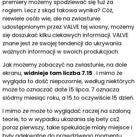
premiery możemy spodziewać się tuż za
rogiem. Lecz z skąd takowa wynika? Cóż,
niewiele osób wie, ale na zwiastunie
udostępnionym przez VALVE tej wiosny, możemy
się doszukać kilku ciekawych informacji. VALVE
znane jest ze swojej tendencji do ukrywania
ważnych informacji w swoich produkcjach.
Jak możemy zobaczyć na zwiastunie, na dole
ekranu,
widnieje
tam
liczba 7.15
. i mimo że
wygląda to dość niepozornie, według niektórych
może to oznaczać date 15 lipca. 7 oznacza
siódmy miesiąc roku, a 15 to oczywiście 15 dzień.
I mimo ze może to wyglądać raczej na szaloną
teorie, to w wypadku ukazania się bety cs2
poraz pierwszy, takie spekulacje miały miejsce i
były adekwatne do prawdziwego momentu