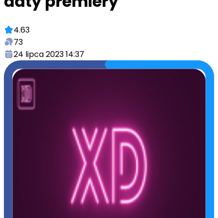
daty premiery
4.63
73
24 lipca 2023 14:37