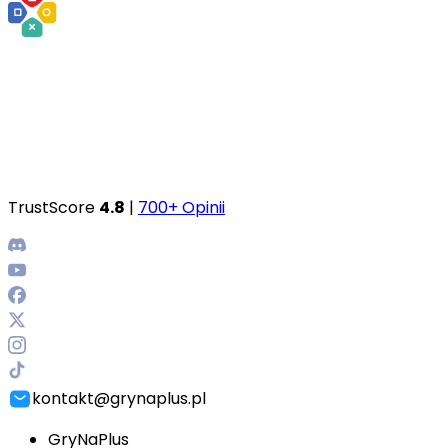
TrustScore
4.8
|
700+ Opinii
kontakt@grynaplus.pl
GryNaPlus