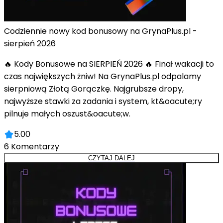
Codziennie nowy kod bonusowy na GrynaPlus.pl -
sierpień 2026
🔥 Kody Bonusowe na SIERPIEŃ 2026 🔥 Finał wakacji to
czas największych żniw! Na GrynaPlus.pl odpalamy
sierpniową Złotą Gorączkę. Najgrubsze dropy,
najwyższe stawki za zadania i system, kt&oacute;ry
pilnuje małych oszust&oacute;w.
5.00
6
Komentarzy
CZYTAJ DALEJ