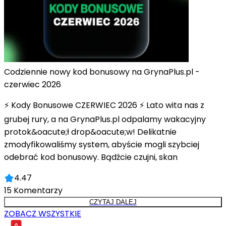
Codziennie nowy kod bonusowy na GrynaPlus.pl -
czerwiec 2026
⚡ Kody Bonusowe CZERWIEC 2026 ⚡ Lato wita nas z
grubej rury, a na GrynaPlus.pl odpalamy wakacyjny
protok&oacute;ł drop&oacute;w! Delikatnie
zmodyfikowaliśmy system, abyście mogli szybciej
odebrać kod bonusowy. Bądźcie czujni, skan
4.47
15
Komentarzy
CZYTAJ DALEJ
ZOBACZ WSZYSTKIE