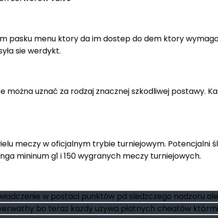
wym pasku menu ktory da im dostep do dem ktory wymaga 
yła sie werdykt.
tóre można uznać za rodzaj znacznej szkodliwej postawy. 
u meczy w oficjalnym trybie turniejowym. Potencjalni śl
 ranga mininum g1 i 150 wygranych meczy turniejowych.
swiadczenie w postaci punktów pd sledzczego nadzoru al
overwathy bo teraz kazdy uzywa płatnych cheatów którmi g