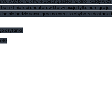
mu VAC bo na chwile obecną zszedł na dno i kazdy w CS"
 nikt nie lubi cheaterów ktorzy psują tylko nam gre jesl
u bo nie bedzie sensu grac na oszusta chyba ze dostani
ego czytania
er40