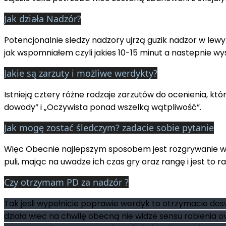
Jak działa Nadzór?
Potencjonalnie sledzy nadzory ujrzą guzik nadzor w le
jak wspomniałem czyli jakies 10-15 minut a nastepnie wys
Jakie są zarzuty i możliwe werdykty?
Istnieją cztery różne rodzaje zarzutów do ocenienia, k
dowody” i „Oczywista ponad wszelką wątpliwość”.
Jak mogę zostać śledczym? zadacie sobie pytanie
Więc Obecnie najlepszym sposobem jest rozgrywanie wiel
puli, mając na uwadze ich czas gry oraz rangę i jest to
Czy otrzymam PD za nadzór ?
Tak jesli wypełnicie poprawie werdyk to otrzymacie do
działa wiec na chwilę obecną nie widze sensu robienia 