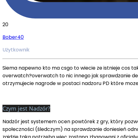
20
Bober40
Użytkownik
Siema napewno kto ma csgo to wiecie ze istnieje cos tak
overwatch?overwatch to nic innego jak sprawdzanie dem
otrzymujecie nagrode w postaci nadzoru PD które moze
Czym jest Nadzór?
Nadzór jest systemem ocen powtórek z gry, który pozw
społeczności (śledczym) na sprawdzanie doniesień odnoś
zajdzie taka potrzeba wiec zostaną zbanowani z oficja