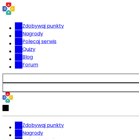
Zdobywaj punkty
Nagrody
Polecaj serwis
Quizy
Blog
Forum
Zdobywaj punkty
Nagrody