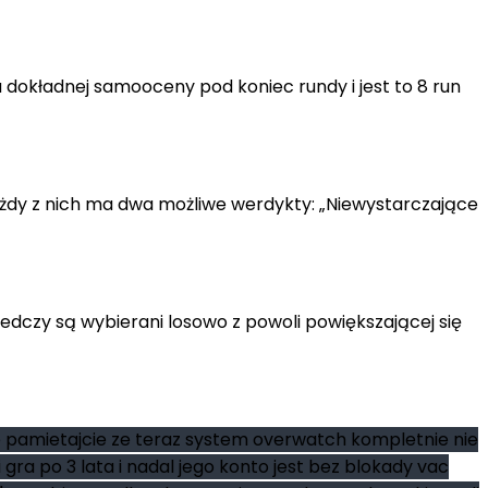
dokładnej samooceny pod koniec rundy i jest to 8 run
Każdy z nich ma dwa możliwe werdykty: „Niewystarczające
edczy są wybierani losowo z powoli powiększającej się
e pamietajcie ze teraz system overwatch kompletnie nie
ra po 3 lata i nadal jego konto jest bez blokady vac