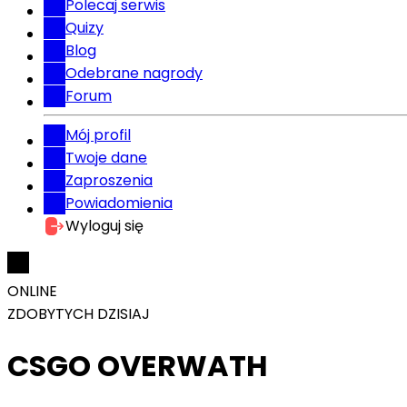
Polecaj serwis
Quizy
Blog
Odebrane nagrody
Forum
Mój profil
Twoje dane
Zaproszenia
Powiadomienia
Wyloguj się
ONLINE
ZDOBYTYCH DZISIAJ
CSGO OVERWATH