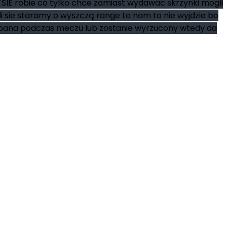
SIE robie co tylko chce zamiast wydawac skrzynki mogli
i sie staramy o wyszczą range to nam to nie wyjdzie bo
e bana podczas meczu lub zostanie wyrzucony wtedy da