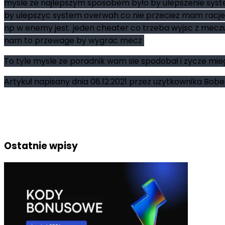
mysle ze najlepszym sposobem było by ulepszenie syste
by ulepszyc system overwah co nie przeciez mam racje bo
np w enemy jest jeden cheater co trzeba wyjsc z mecz
nam to przewage by wygrac mecz
To tyle mysle ze poradnik wam sie spodobał i zycze mi
Artykuł napisany dnia 08.12.2021 przez uzytkownika Bob
Ostatnie wpisy