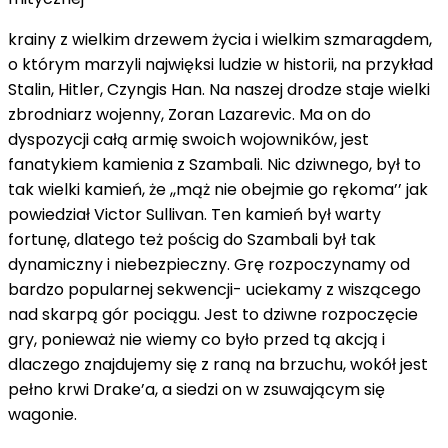
krainy z wielkim drzewem życia i wielkim szmaragdem,
o którym marzyli najwięksi ludzie w historii, na przykład
Stalin, Hitler, Czyngis Han. Na naszej drodze staje wielki
zbrodniarz wojenny, Zoran Lazarevic. Ma on do
dyspozycji całą armię swoich wojowników, jest
fanatykiem kamienia z Szambali. Nic dziwnego, był to
tak wielki kamień, że ,,mąż nie obejmie go rękoma’’ jak
powiedział Victor Sullivan. Ten kamień był warty
fortunę, dlatego też pościg do Szambali był tak
dynamiczny i niebezpieczny. Grę rozpoczynamy od
bardzo popularnej sekwencji- uciekamy z wiszącego
nad skarpą gór pociągu. Jest to dziwne rozpoczęcie
gry, ponieważ nie wiemy co było przed tą akcją i
dlaczego znajdujemy się z raną na brzuchu, wokół jest
pełno krwi Drake’a, a siedzi on w zsuwającym się
wagonie.