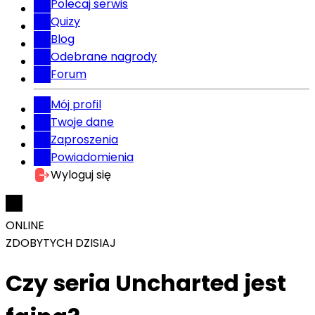
Polecaj serwis
Quizy
Blog
Odebrane nagrody
Forum
Mój profil
Twoje dane
Zaproszenia
Powiadomienia
Wyloguj się
ONLINE
ZDOBYTYCH DZISIAJ
Czy seria Uncharted jest