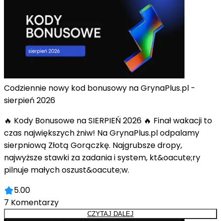
Codziennie nowy kod bonusowy na GrynaPlus.pl -
sierpień 2026
🔥 Kody Bonusowe na SIERPIEŃ 2026 🔥 Finał wakacji to
czas największych żniw! Na GrynaPlus.pl odpalamy
sierpniową Złotą Gorączkę. Najgrubsze dropy,
najwyższe stawki za zadania i system, kt&oacute;ry
pilnuje małych oszust&oacute;w.
5.00
7
Komentarzy
CZYTAJ DALEJ