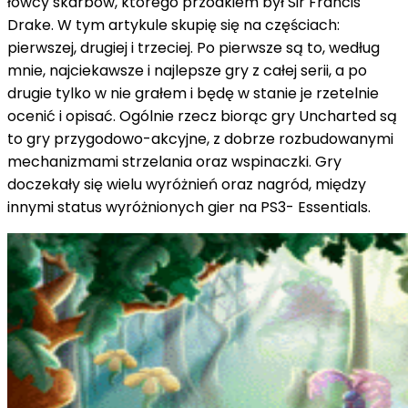
łowcy skarbów, którego przodkiem był Sir Francis
Drake. W tym artykule skupię się na częściach:
pierwszej, drugiej i trzeciej. Po pierwsze są to, według
mnie, najciekawsze i najlepsze gry z całej serii, a po
drugie tylko w nie grałem i będę w stanie je rzetelnie
ocenić i opisać. Ogólnie rzecz biorąc gry Uncharted są
to gry przygodowo-akcyjne, z dobrze rozbudowanymi
mechanizmami strzelania oraz wspinaczki. Gry
doczekały się wielu wyróżnień oraz nagród, między
innymi status wyróżnionych gier na PS3- Essentials.