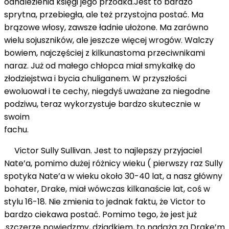
odnalezienia księgi jego przodka.Jest to bardzo
sprytna, przebiegła, ale też przystojna postać. Ma
brązowe włosy, zawsze ładnie ułożone. Ma zarówno
wielu sojuszników, ale jeszcze więcej wrogów. Walczy
bowiem, najczęściej z kilkunastoma przeciwnikami
naraz. Już od małego chłopca miał smykałkę do
złodziejstwa i bycia chuliganem. W przyszłości
ewoluował i te cechy, niegdyś uważane za niegodne
podziwu, teraz wykorzystuje bardzo skutecznie w
swoim
fachu
Victor Sully Sullivan. Jest to najlepszy przyjaciel
Nate’a, pomimo dużej różnicy wieku ( pierwszy raz Sully
spotyka Nate’a w wieku około 30-40 lat, a nasz główny
bohater, Drake, miał wówczas kilkanaście lat, coś w
stylu 16-18. Nie zmienia to jednak faktu, że Victor to
bardzo ciekawa postać. Pomimo tego, że jest już
,szczerze powiedzmy, dziadkiem, to nadąża za Drake’m