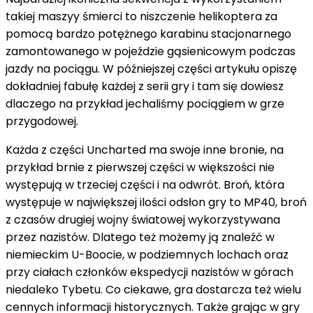
takiej maszyy śmierci to niszczenie helikoptera za
pomocą bardzo potężnego karabinu stacjonarnego
zamontowanego w pojeździe gąsienicowym podczas
jazdy na pociągu. W późniejszej części artykułu opiszę
dokładniej fabułę każdej z serii gry i tam się dowiesz
dlaczego na przykład jechaliśmy pociągiem w grze
przygod
Każda z części Uncharted ma swoje inne bronie, na
przykład brnie z pierwszej części w większości nie
występują w trzeciej części i na odwrót. Broń, która
występuje w największej ilości odsłon gry to MP40, broń
z czasów drugiej wojny światowej wykorzystywana
przez nazistów. Dlatego też możemy ją znaleźć w
niemieckim U-Boocie, w podziemnych lochach oraz
przy ciałach członków ekspedycji nazistów w górach
niedaleko Tybetu. Co ciekawe, gra dostarcza też wielu
cennych informacji historycznych. Także grając w gry