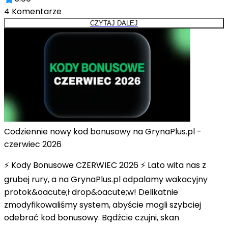
4
Komentarze
CZYTAJ DALEJ
Codziennie nowy kod bonusowy na GrynaPlus.pl -
czerwiec 2026
⚡ Kody Bonusowe CZERWIEC 2026 ⚡ Lato wita nas z
grubej rury, a na GrynaPlus.pl odpalamy wakacyjny
protok&oacute;ł drop&oacute;w! Delikatnie
zmodyfikowaliśmy system, abyście mogli szybciej
odebrać kod bonusowy. Bądźcie czujni, skan