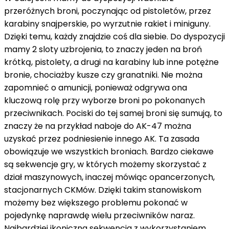
przeróżnych broni, poczynając od pistoletów, przez
karabiny snajperskie, po wyrzutnie rakiet i miniguny.
Dzięki temu, każdy znajdzie coś dla siebie. Do dyspozycji
mamy 2 sloty uzbrojenia, to znaczy jeden na broń
krótką, pistolety, a drugi na karabiny lub inne potężne
bronie, chociażby kusze czy granatniki. Nie można
zapomnieć o amunicji, ponieważ odgrywa ona
kluczową rolę przy wyborze broni po pokonanych
przeciwnikach. Pociski do tej samej broni się sumują, to
znaczy że na przykład naboje do AK-47 można
uzyskać przez podniesienie innego AK. Ta zasada
obowiązuje we wszystkich broniach. Bardzo ciekawe
są sekwencje gry, w których możemy skorzystać z
dział maszynowych, inaczej mówiąc opancerzonych,
stacjonarnych CKMów. Dzięki takim stanowiskom
możemy bez większego problemu pokonać w
pojedynkę naprawdę wielu przeciwników naraz.
Najbardziej ikoniczna sekwencja z wykorzystaniem