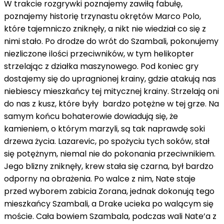
W trakcie rozgrywki poznajemy zawiłą fabułę,
poznajemy historię trzynastu okrętów Marco Polo,
które tajemniczo zniknęły, a nikt nie wiedział co się z
nimi stało. Po drodze do wrót do Szambali, pokonujemy
niezliczone ilości przeciwników, w tym helikopter
strzelając z działka maszynowego. Pod koniec gry
dostajemy się do upragnionej krainy, gdzie atakują nas
niebiescy mieszkańcy tej mitycznej krainy. Strzelają oni
do nas z kusz, które były bardzo potężne w tej grze. Na
samym końcu bohaterowie dowiadują się, że
kamieniem, o którym marzyli, są tak naprawdę soki
drzewa życia. Lazarevic, po spożyciu tych soków, stał
się potężnym, niemal nie do pokonania przeciwnikiem.
Jego blizny zniknęły, krew stała się czarna, był bardzo
odporny na obrażenia. Po walce z nim, Nate staje
przed wyborem zabicia Zorana, jednak dokonują tego
mieszkańcy Szambali, a Drake ucieka po walącym się
moście. Cała bowiem Szambala, podczas wali Nate’a z