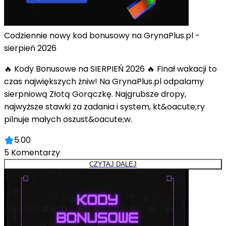
Codziennie nowy kod bonusowy na GrynaPlus.pl -
sierpień 2026
🔥 Kody Bonusowe na SIERPIEŃ 2026 🔥 Finał wakacji to
czas największych żniw! Na GrynaPlus.pl odpalamy
sierpniową Złotą Gorączkę. Najgrubsze dropy,
najwyższe stawki za zadania i system, kt&oacute;ry
pilnuje małych oszust&oacute;w.
5.00
5
Komentarzy
CZYTAJ DALEJ