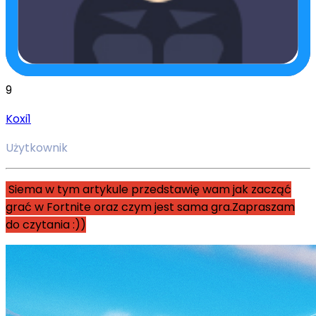
9
Koxi1
Użytkownik
Siema w tym artykule przedstawię wam jak zacząć
grać w Fortnite oraz czym jest sama gra.Zapraszam
do czytania :))