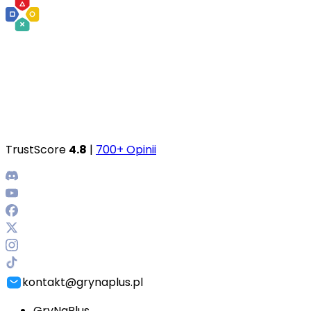
TrustScore
4.8
|
700+ Opinii
kontakt@grynaplus.pl
GryNaPlus