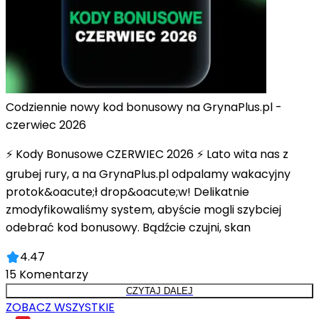
Codziennie nowy kod bonusowy na GrynaPlus.pl -
czerwiec 2026
⚡ Kody Bonusowe CZERWIEC 2026 ⚡ Lato wita nas z
grubej rury, a na GrynaPlus.pl odpalamy wakacyjny
protok&oacute;ł drop&oacute;w! Delikatnie
zmodyfikowaliśmy system, abyście mogli szybciej
odebrać kod bonusowy. Bądźcie czujni, skan
4.47
15
Komentarzy
CZYTAJ DALEJ
ZOBACZ WSZYSTKIE