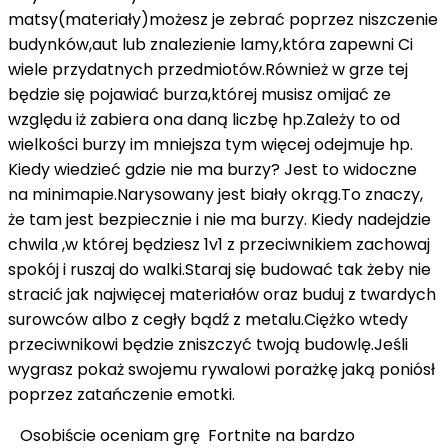
matsy(materiały)możesz je zebrać poprzez niszczenie
budynków,aut lub znalezienie lamy,która zapewni Ci
wiele przydatnych przedmiotów.Również w grze tej
będzie się pojawiać burza,której musisz omijać ze
względu iż zabiera ona daną liczbę hp.Zależy to od
wielkości burzy im mniejsza tym więcej odejmuje hp.
Kiedy wiedzieć gdzie nie ma burzy? Jest to widoczne
na minimapie.Narysowany jest biały okrąg.To znaczy,
że tam jest bezpiecznie i nie ma burzy. Kiedy nadejdzie
chwila ,w której będziesz 1v1 z przeciwnikiem zachowaj
spokój i ruszaj do walki.Staraj się budować tak żeby nie
stracić jak najwięcej materiałów oraz buduj z twardych
surowców albo z cegły bądź z metalu.Ciężko wtedy
przeciwnikowi będzie zniszczyć twoją budowlę.Jeśli
wygrasz pokaż swojemu rywalowi porażkę jaką poniósł
poprzez zatańczenie emotki.
Osobiście oceniam grę Fortnite na bardzo