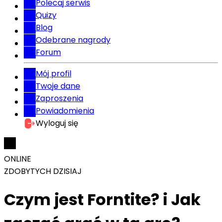
Polecaj serwis
Quizy
Blog
Odebrane nagrody
Forum
Mój profil
Twoje dane
Zaproszenia
Powiadomienia
Wyloguj się
ONLINE
ZDOBYTYCH DZISIAJ
Czym jest Forntite? i Jak