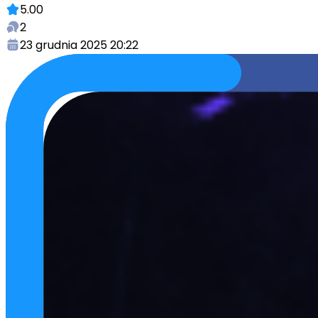
5.00
2
23 grudnia 2025 20:22