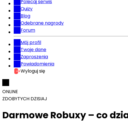
Polecaj serwis
Quizy
Blog
Odebrane nagrody
Forum
Mój profil
Twoje dane
Zaproszenia
Powiadomienia
Wyloguj się
ONLINE
ZDOBYTYCH DZISIAJ
Darmowe Robuxy – co dzia