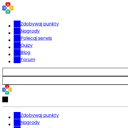
Zdobywaj punkty
Nagrody
Polecaj serwis
Quizy
Blog
Forum
Zdobywaj punkty
Nagrody