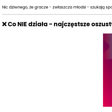
Nic dziwnego, że gracze - zwłaszcza młodsi - szukają 
❌ Co NIE działa - najczęstsze oszu