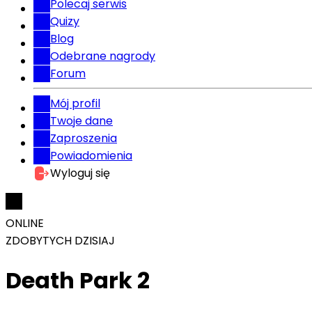
Polecaj serwis
Quizy
Blog
Odebrane nagrody
Forum
Mój profil
Twoje dane
Zaproszenia
Powiadomienia
Wyloguj się
ONLINE
ZDOBYTYCH DZISIAJ
Death Park 2