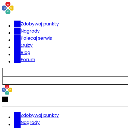
Zdobywaj punkty
Nagrody
Polecaj serwis
Quizy
Blog
Forum
Zdobywaj punkty
Nagrody