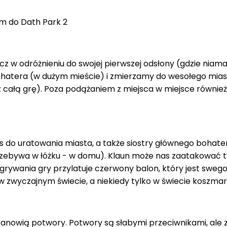
m do Dath Park 2
lecz w odróżnieniu do swojej pierwszej odsłony (gdzie nia
atera (w dużym mieście) i zmierzamy do wesołego miast
ałą grę). Poza podążaniem z miejsca w miejsce również 
do uratowania miasta, a także siostry głównego bohater
ebywa w łóżku - w domu). Klaun może nas zaatakować tyl
zgrywania gry przylatuje czerwony balon, który jest sw
 w zwyczajnym świecie, a niekiedy tylko w świecie koszma
anowią potwory. Potwory są słabymi przeciwnikami, ale z 