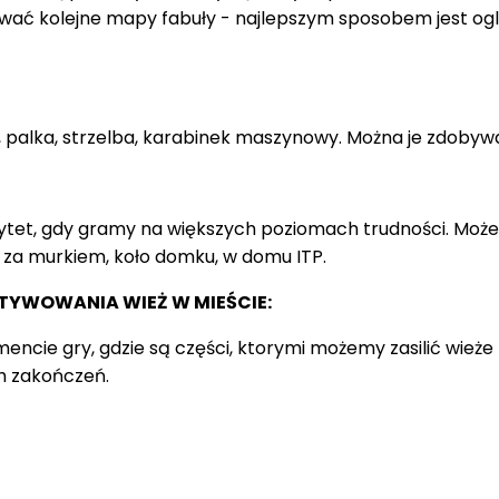
wać kolejne mapy fabuły - najlepszym sposobem jest og
let, palka, strzelba, karabinek maszynowy. Można je zdo
orytet, gdy gramy na większych poziomach trudności. Moż
 za murkiem, koło domku, w domu ITP.
TYWOWANIA WIEŻ W MIEŚCIE:
ie gry, gdzie są części, ktorymi możemy zasilić wieże z
h zakończeń.