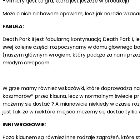
-Mimicry (jest to gra, która jest jeszcze w produkcji)
Może o nich niebawem opowiem, lecz jak narazie wraca
FABUŁA:
Death Park II jest fabularną kontynuacją Death Park I, 
swej kolejne części rozpoczynamy w domu głównego boh
(naszym głównym wrogiem, który podąża za nami przez c
młodym chłopcem.
W grze mamy również wskazówki, które doprowadzą nas 
koszmarów* przez klauna, lecz w normalnym świecie prz
możemy sie dostać ? A mianowicie niekiedy w czasie ro
jest tak, że w niektóre miejsca możemy się dostać tylko
INNI WROGOWIE:
Poza klaunem są również inne rodzaje zagrożeń, które st