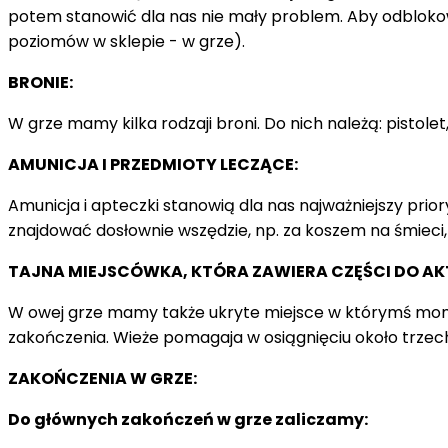
potem stanowić dla nas nie mały problem. Aby odbloko
poziomów w sklepie - w grze).
BRONIE:
W grze mamy kilka rodzaji broni. Do nich należą: pisto
AMUNICJA I PRZEDMIOTY LECZĄCE:
Amunicja i apteczki stanowią dla nas najważniejszy pri
znajdować dosłownie wszędzie, np. za koszem na śmieci,
TAJNA MIEJSCÓWKA, KTÓRA ZAWIERA CZĘŚCI DO AK
W owej grze mamy także ukryte miejsce w którymś momenc
zakończenia. Wieże pomagaja w osiągnięciu około trzec
ZAKOŃCZENIA W GRZE:
Do głównych zakończeń w grze zaliczamy: