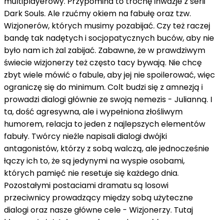
multiplayerowy. Przypomina to trochę inwazje z serii
Dark Souls. Ale rzućmy okiem na fabułę oraz tzw.
Wizjonerów, których musimy pozabijać. Czy też raczej
bandę tak nadętych i socjopatycznych buców, aby nie
było nam ich żal zabijać. Zabawne, że w prawdziwym
świecie wizjonerzy też często tacy bywają. Nie chcę
zbyt wiele mówić o fabule, aby jej nie spoilerować, więc
ograniczę się do minimum. Colt budzi się z amnezją i
prowadzi dialogi głównie ze swoją nemezis - Julianną. I
ta, dość agresywna, ale i wypełniona złośliwym
humorem, relacja to jeden z najlepszych elementów
fabuły. Twórcy nieźle napisali dialogi dwójki
antagonistów, którzy z sobą walczą, ale jednocześnie
łączy ich to, że są jedynymi na wyspie osobami,
których pamięć nie resetuje się każdego dnia.
Pozostałymi postaciami dramatu są losowi
przeciwnicy prowadzący między sobą użyteczne
dialogi oraz nasze główne cele - Wizjonerzy. Tutaj