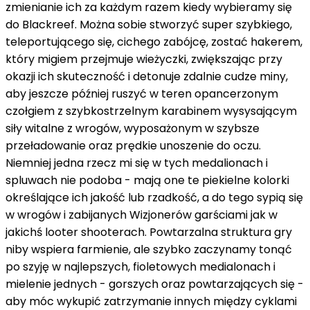
zmienianie ich za każdym razem kiedy wybieramy się
do Blackreef. Można sobie stworzyć super szybkiego,
teleportującego się, cichego zabójcę, zostać hakerem,
który migiem przejmuje wieżyczki, zwiększając przy
okazji ich skuteczność i detonuje zdalnie cudze miny,
aby jeszcze później ruszyć w teren opancerzonym
czołgiem z szybkostrzelnym karabinem wysysającym
siły witalne z wrogów, wyposażonym w szybsze
przeładowanie oraz prędkie unoszenie do oczu.
Niemniej jedna rzecz mi się w tych medalionach i
spluwach nie podoba - mają one te piekielne kolorki
określające ich jakość lub rzadkość, a do tego sypią się
w wrogów i zabijanych Wizjonerów garściami jak w
jakichś looter shooterach. Powtarzalna struktura gry
niby wspiera farmienie, ale szybko zaczynamy tonąć
po szyję w najlepszych, fioletowych medialonach i
mielenie jednych - gorszych oraz powtarzających się -
aby móc wykupić zatrzymanie innych między cyklami