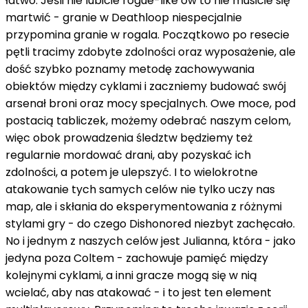
łatwo. Jeśli nie lubicie rogue-like’ów to nie musicie się
martwić - granie w Deathloop niespecjalnie
przypomina granie w rogala. Początkowo po resecie
pętli tracimy zdobyte zdolności oraz wyposażenie, ale
dość szybko poznamy metodę zachowywania
obiektów między cyklami i zaczniemy budować swój
arsenał broni oraz mocy specjalnych. Owe moce, pod
postacią tabliczek, możemy odebrać naszym celom,
więc obok prowadzenia śledztw będziemy też
regularnie mordować drani, aby pozyskać ich
zdolności, a potem je ulepszyć. I to wielokrotne
atakowanie tych samych celów nie tylko uczy nas
map, ale i skłania do eksperymentowania z różnymi
stylami gry - do czego Dishonored niezbyt zachęcało.
No i jednym z naszych celów jest Julianna, która - jako
jedyna poza Coltem - zachowuje pamięć między
kolejnymi cyklami, a inni gracze mogą się w nią
wcielać, aby nas atakować - i to jest ten element