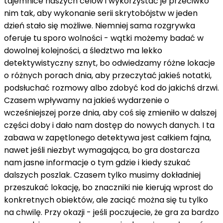
tajemnice naszych celów i wykorzystać je przeciwko
nim tak, aby wykonanie serii skrytobójstw w jeden
dzień stało się możliwe. Niemniej sama rozgrywka
oferuje tu sporo wolności - wątki możemy badać w
dowolnej kolejności, a śledztwo ma lekko
detektywistyczny sznyt, bo odwiedzamy różne lokacje
o różnych porach dnia, aby przeczytać jakieś notatki,
podsłuchać rozmowy albo zdobyć kod do jakichś drzwi.
Czasem wpływamy na jakieś wydarzenie o
wcześniejszej porze dnia, aby coś się zmieniło w dalszej
części doby i dało nam dostęp do nowych danych. I ta
zabawa w zapętlonego detektywa jest całkiem fajna,
nawet jeśli niezbyt wymagająca, bo gra dostarcza
nam jasne informacje o tym gdzie i kiedy szukać
dalszych poszlak. Czasem tylko musimy dokładniej
przeszukać lokację, bo znaczniki nie kierują wprost do
konkretnych obiektów, ale zaciąć można się tu tylko
na chwilę. Przy okazji - jeśli poczujecie, że gra za bardzo