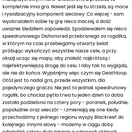
kompletnie inna gra. Nawet jeśli się tu strzela, są moce
i rywalizacyjny komponent sieciowy. Co więcej - sam
wyobrażałem sobie tę grę nieco inaczej, a dość
uważnie śledziłem zapowiedzi. Spodziewałem się nieco
speedrunowego Dishonored przebranego za rogalika,
w którym na czas przebiegamy otwarty świat
próbując wykończyć wszystkie nasze cele, a przy
okazji ucząc się mapy, aby znaleźć najkrótszą i
najefektywniejszą drogę do celu. I niby tak to wygląda,
ale nie do końca. Wyjaśnijmy więc czym się Deathloop.
Otóż jest to nadal gra, przede wszystkim, dla
pojedynczego gracza. Nie jest to jednak speedrunowy
rogalik, bo chociaż pętla trwa tu jeden dzień to doba
została podzielona na cztery pory - poranek, południe,
popołudnie oraz wieczór - i zmieniają się one kiedy
przechodzimy z jednego regionu wyspy Blackreef do
kolejnego. Innymi słowy - możemy w ciągu doby
odwiedzić cztery duże lokacje o czterech różnych