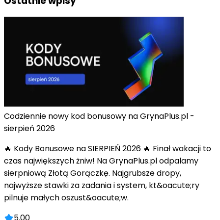
Ostatnie wpisy
Codziennie nowy kod bonusowy na GrynaPlus.pl -
sierpień 2026
🔥 Kody Bonusowe na SIERPIEŃ 2026 🔥 Finał wakacji to
czas największych żniw! Na GrynaPlus.pl odpalamy
sierpniową Złotą Gorączkę. Najgrubsze dropy,
najwyższe stawki za zadania i system, kt&oacute;ry
pilnuje małych oszust&oacute;w.
5.00