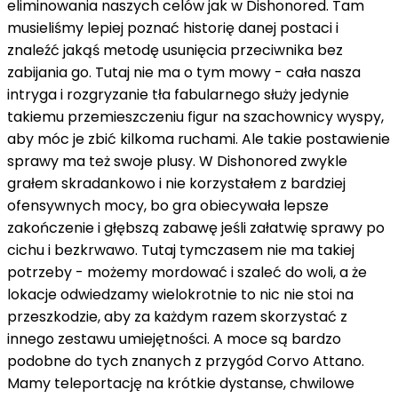
eliminowania naszych celów jak w Dishonored. Tam
musieliśmy lepiej poznać historię danej postaci i
znaleźć jakąś metodę usunięcia przeciwnika bez
zabijania go. Tutaj nie ma o tym mowy - cała nasza
intryga i rozgryzanie tła fabularnego służy jedynie
takiemu przemieszczeniu figur na szachownicy wyspy,
aby móc je zbić kilkoma ruchami. Ale takie postawienie
sprawy ma też swoje plusy. W Dishonored zwykle
grałem skradankowo i nie korzystałem z bardziej
ofensywnych mocy, bo gra obiecywała lepsze
zakończenie i głębszą zabawę jeśli załatwię sprawy po
cichu i bezkrwawo. Tutaj tymczasem nie ma takiej
potrzeby - możemy mordować i szaleć do woli, a że
lokacje odwiedzamy wielokrotnie to nic nie stoi na
przeszkodzie, aby za każdym razem skorzystać z
innego zestawu umiejętności. A moce są bardzo
podobne do tych znanych z przygód Corvo Attano.
Mamy teleportację na krótkie dystanse, chwilowe