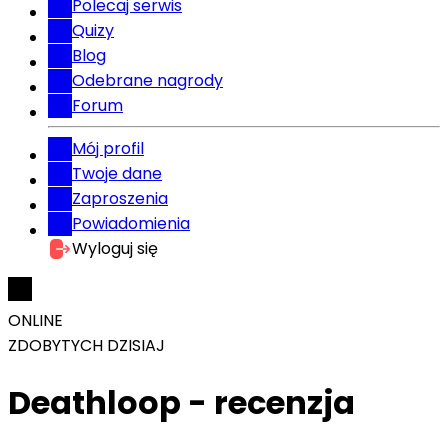
Polecaj serwis
Quizy
Blog
Odebrane nagrody
Forum
Mój profil
Twoje dane
Zaproszenia
Powiadomienia
Wyloguj się
ONLINE
ZDOBYTYCH DZISIAJ
Deathloop - recenzja