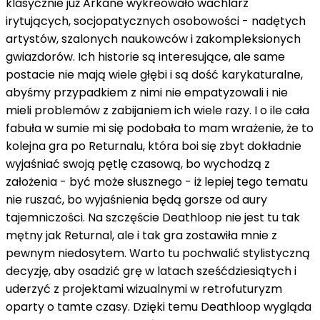
klasycznie już Arkane wykreowało wachlarz
irytujących, socjopatycznych osobowości - nadętych
artystów, szalonych naukowców i zakompleksionych
gwiazdorów. Ich historie są interesujące, ale same
postacie nie mają wiele głębi i są dość karykaturalne,
abyśmy przypadkiem z nimi nie empatyzowali i nie
mieli problemów z zabijaniem ich wiele razy. I o ile cała
fabuła w sumie mi się podobała to mam wrażenie, że to
kolejna gra po Returnalu, która boi się zbyt dokładnie
wyjaśniać swoją pętlę czasową, bo wychodzą z
założenia - być może słusznego - iż lepiej tego tematu
nie ruszać, bo wyjaśnienia będą gorsze od aury
tajemniczości. Na szczęście Deathloop nie jest tu tak
mętny jak Returnal, ale i tak gra zostawiła mnie z
pewnym niedosytem. Warto tu pochwalić stylistyczną
decyzję, aby osadzić grę w latach sześćdziesiątych i
uderzyć z projektami wizualnymi w retrofuturyzm
oparty o tamte czasy. Dzięki temu Deathloop wygląda