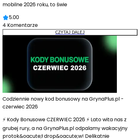
mobilne 2026 roku, to świe
5.00
4
Komentarze
CZYTAJ DALEJ
Codziennie nowy kod bonusowy na GrynaPlus.pl -
czerwiec 2026
⚡ Kody Bonusowe CZERWIEC 2026 ⚡ Lato wita nas z
grubej rury, a na GrynaPlus.pl odpalamy wakacyjny
protok&oacute;ł drop&oacute;w! Delikatnie