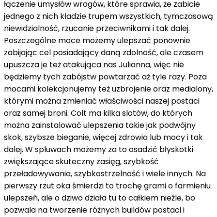
łączenie umysłów wrogów, które sprawia, że zabicie
jednego z nich kładzie trupem wszystkich, tymczasową
niewidzialność, rzucanie przeciwnikami i tak dalej.
Poszczególne moce możemy ulepszać ponownie
zabijając cel posiadający daną zdolność, ale czasem
upuszcza je też atakująca nas Julianna, więc nie
będziemy tych zabójstw powtarzać aż tyle razy. Poza
mocami kolekcjonujemy też uzbrojenie oraz medialony,
którymi można zmieniać właściwości naszej postaci
oraz samej broni. Colt ma kilka slotów, do których
można zainstalować ulepszenia takie jak podwójny
skok, szybsze bieganie, więcej zdrowia lub mocy i tak
dalej. W spluwach możemy za to osadzić błyskotki
zwiększające skuteczny zasięg, szybkość
przeładowywania, szybkostrzelność i wiele innych. Na
pierwszy rzut oka śmierdzi to trochę grami o farmieniu
ulepszeń, ale o dziwo działa tu to całkiem nieźle, bo
pozwala na tworzenie różnych buildów postaci i