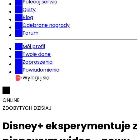
Polecaj serwis
Quizy
Blog
Odebrane nagrody
Forum
Mój profil
Twoje dane
Zaproszenia
Powiadomienia
Wyloguj się
ONLINE
ZDOBYTYCH DZISIAJ
Disney+ eksperymentuje z