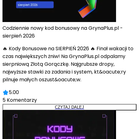
Codziennie nowy kod bonusowy na GrynaPlus.pl -
sierpień 2026
🔥 Kody Bonusowe na SIERPIEŃ 2026 🔥 Finał wakacji to
czas największych żniw! Na GrynaPlus.pl odpalamy
sierpniową Złotą Gorączkę. Najgrubsze dropy,
najwyższe stawki za zadania i system, kt&oacute;ry
pilnuje małych oszust&oacute;w.
5.00
5
Komentarzy
CZYTAJ DALEJ