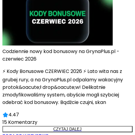
Codziennie nowy kod bonusowy na GrynaPlus.pl -
czerwiec 2026
⚡ Kody Bonusowe CZERWIEC 2026 ⚡ Lato wita nas z
grubej rury, a na GrynaPlus.pl odpalamy wakacyjny
protok&oacute;ł drop&oacute;w! Delikatnie
zmodyfikowaliśmy system, abyście mogli szybciej
odebrać kod bonusowy. Bądźcie czujni, skan
4.47
15
Komentarzy
CZYTAJ DALEJ