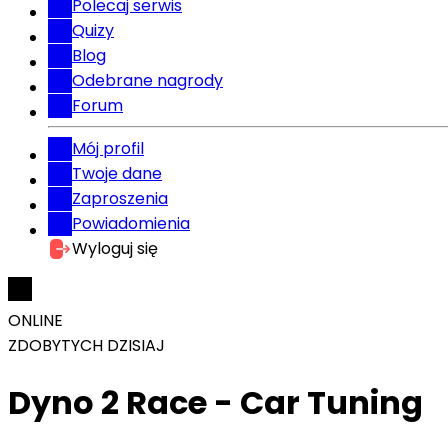
Polecaj serwis
Quizy
Blog
Odebrane nagrody
Forum
Mój profil
Twoje dane
Zaproszenia
Powiadomienia
Wyloguj się
ONLINE
ZDOBYTYCH DZISIAJ
Dyno 2 Race - Car Tuning