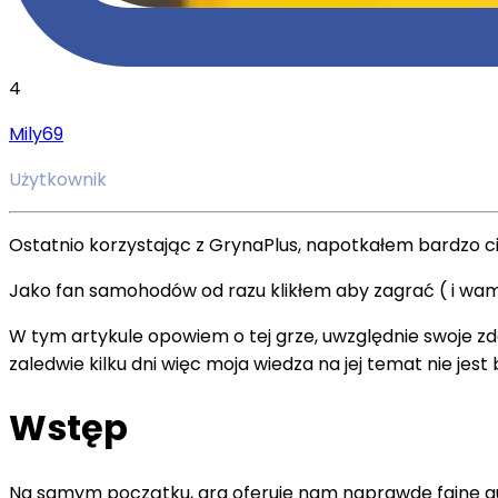
4
Mily69
Użytkownik
Ostatnio korzystając z GrynaPlus, napotkałem bardzo ci
Jako fan samohodów od razu klikłem aby zagrać ( i wa
W tym artykule opowiem o tej grze, uwzględnie swoje zdan
zaledwie kilku dni więc moja wiedza na jej temat nie jes
Wstęp
Na samym początku, gra oferuje nam naprawde fajne au