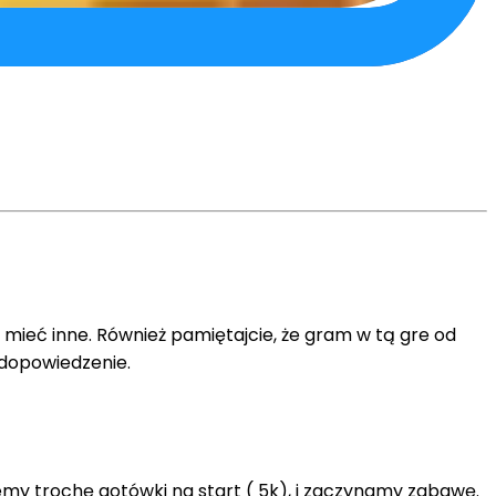
e mieć inne. Również pamiętajcie, że gram w tą gre od
iedopowiedzenie.
y trochę gotówki na start ( 5k), i zaczynamy zabawę.