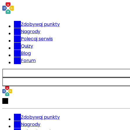
Zdobywaj punkty
Nagrody
Polecaj serwis
Quizy
Blog
Forum
Zdobywaj punkty
Nagrody