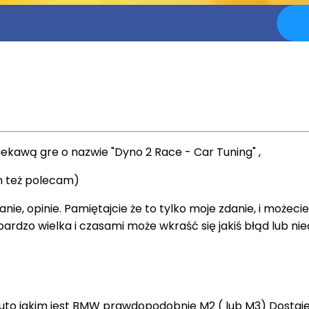
ekawą gre o nazwie "Dyno 2 Race - Car Tuning" ,
m też polecam)
ie, opinie. Pamiętajcie że to tylko moje zdanie, i możeci
t bardzo wielka i czasami może wkraść się jakiś błąd lub n
to jakim jest BMW prawdopodobnie M2 ( lub M3) Dostajem