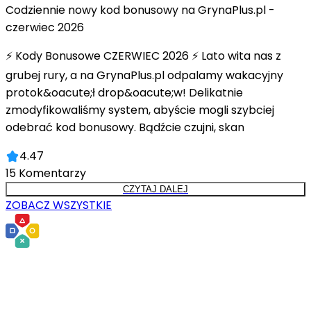
Codziennie nowy kod bonusowy na GrynaPlus.pl -
czerwiec 2026
⚡ Kody Bonusowe CZERWIEC 2026 ⚡ Lato wita nas z
grubej rury, a na GrynaPlus.pl odpalamy wakacyjny
protok&oacute;ł drop&oacute;w! Delikatnie
zmodyfikowaliśmy system, abyście mogli szybciej
odebrać kod bonusowy. Bądźcie czujni, skan
4.47
15
Komentarzy
CZYTAJ DALEJ
ZOBACZ WSZYSTKIE