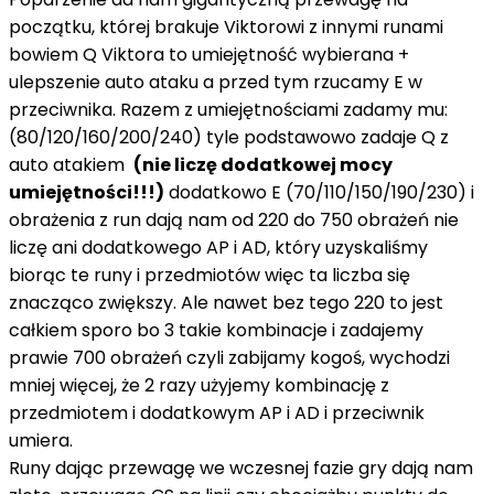
początku, której brakuje Viktorowi z innymi runami
bowiem Q Viktora to umiejętność wybierana +
ulepszenie auto ataku a przed tym rzucamy E w
przeciwnika. Razem z umiejętnościami zadamy mu:
(80/120/160/200/240) tyle podstawowo zadaje Q z
auto atakiem
(nie liczę dodatkowej mocy
umiejętności!!!)
dodatkowo E (70/110/150/190/230) i
obrażenia z run dają nam od 220 do 750 obrażeń nie
liczę ani dodatkowego AP i AD, który uzyskaliśmy
biorąc te runy i przedmiotów więc ta liczba się
znacząco zwiększy. Ale nawet bez tego 220 to jest
całkiem sporo bo 3 takie kombinacje i zadajemy
prawie 700 obrażeń czyli zabijamy kogoś, wychodzi
mniej więcej, że 2 razy użyjemy kombinację z
przedmiotem i dodatkowym AP i AD i przeciwnik
umiera.
Runy dając przewagę we wczesnej fazie gry dają nam