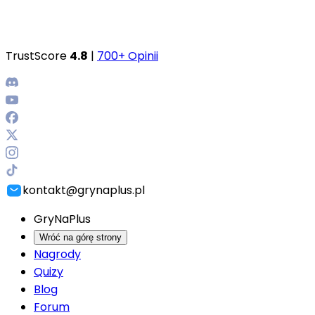
TrustScore
4.8
|
700+ Opinii
kontakt@grynaplus.pl
GryNaPlus
Wróć na górę strony
Nagrody
Quizy
Blog
Forum