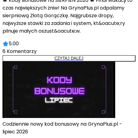
🔥 Kody Bonusowe na SIERPIEŃ 2026 🔥 Finał wakacji to
czas największych żniw! Na GrynaPlus.pl odpalamy
sierpniową Złotą Gorączkę. Najgrubsze dropy,
najwyższe stawki za zadania i system, kt&oacute;ry
pilnuje małych oszust&oacute;w.
5.00
6
Komentarzy
CZYTAJ DALEJ
Codziennie nowy kod bonusowy na GrynaPlus.pl -
lipiec 2026