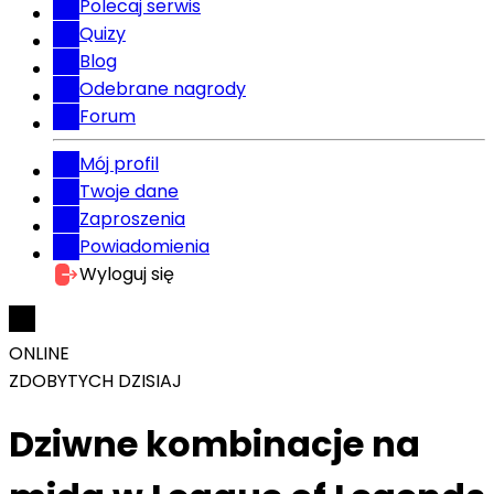
Polecaj serwis
Quizy
Blog
Odebrane nagrody
Forum
Mój profil
Twoje dane
Zaproszenia
Powiadomienia
Wyloguj się
ONLINE
ZDOBYTYCH DZISIAJ
Dziwne kombinacje na