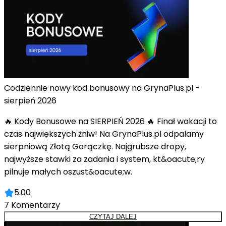
Codziennie nowy kod bonusowy na GrynaPlus.pl -
sierpień 2026
🔥 Kody Bonusowe na SIERPIEŃ 2026 🔥 Finał wakacji to
czas największych żniw! Na GrynaPlus.pl odpalamy
sierpniową Złotą Gorączkę. Najgrubsze dropy,
najwyższe stawki za zadania i system, kt&oacute;ry
pilnuje małych oszust&oacute;w.
5.00
7
Komentarzy
CZYTAJ DALEJ