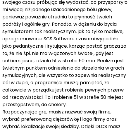
swojego czasu próbując się wydostać, co przysporzyło
mi więcej niż jednego uzasadnionego bólu głowy,
ponieważ poważnie utrudnia to płynność twoich
podróży i ogólnie gry. Ponadto, w dążeniu do bycia
symulatorem tak realistycznym, jak to tylko możliwe,
oprogramowanie SCS Software czasami wypadało
jako pedantyczne i irytujące, karząc postać gracza za
to, że nie śpi, nie ma włączonych świateł, gdy jest
całkiem jasno, i działa 51 w strefie 50 m.in. Realizm jest
świetnym punktem odniesienia do strzelania w grach
symulacyjnych, ale wszystko to zapewnia realistyczny
ból w dupie, a programiści muszą pamiętać, że
całkowicie w porządku jest robienie pewnych przerw
od rzeczywistości. To i robienie 51 w strefie 50 nie jest
przestępstwem, do cholery.
Rozpoczynając grę, musisz nazwać swoją firmę,
wybrać preferowaną ciężarówkę i logo firmy oraz
wybrać lokalizację swojej siedziby. Dzięki DLCS masz