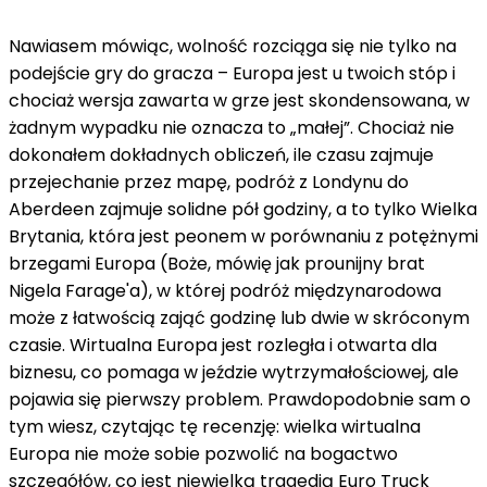
Nawiasem mówiąc, wolność rozciąga się nie tylko na
podejście gry do gracza – Europa jest u twoich stóp i
chociaż wersja zawarta w grze jest skondensowana, w
żadnym wypadku nie oznacza to „małej”. Chociaż nie
dokonałem dokładnych obliczeń, ile czasu zajmuje
przejechanie przez mapę, podróż z Londynu do
Aberdeen zajmuje solidne pół godziny, a to tylko Wielka
Brytania, która jest peonem w porównaniu z potężnymi
brzegami Europa (Boże, mówię jak prounijny brat
Nigela Farage'a), w której podróż międzynarodowa
może z łatwością zająć godzinę lub dwie w skróconym
czasie. Wirtualna Europa jest rozległa i otwarta dla
biznesu, co pomaga w jeździe wytrzymałościowej, ale
pojawia się pierwszy problem. Prawdopodobnie sam o
tym wiesz, czytając tę ​​recenzję: wielka wirtualna
Europa nie może sobie pozwolić na bogactwo
szczegółów, co jest niewielką tragedią Euro Truck