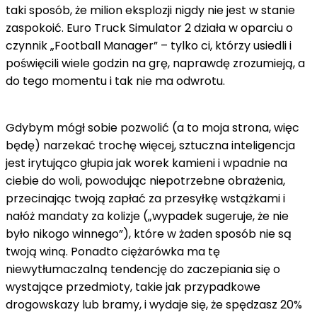
taki sposób, że milion eksplozji nigdy nie jest w stanie
zaspokoić. Euro Truck Simulator 2 działa w oparciu o
czynnik „Football Manager” – tylko ci, którzy usiedli i
poświęcili wiele godzin na grę, naprawdę zrozumieją, a
do tego momentu i tak nie ma odwrotu.
Gdybym mógł sobie pozwolić (a to moja strona, więc
będę) narzekać trochę więcej, sztuczna inteligencja
jest irytująco głupia jak worek kamieni i wpadnie na
ciebie do woli, powodując niepotrzebne obrażenia,
przecinając twoją zapłać za przesyłkę wstążkami i
nałóż mandaty za kolizje („wypadek sugeruje, że nie
było nikogo winnego”), które w żaden sposób nie są
twoją winą. Ponadto ciężarówka ma tę
niewytłumaczalną tendencję do zaczepiania się o
wystające przedmioty, takie jak przypadkowe
drogowskazy lub bramy, i wydaje się, że spędzasz 20%