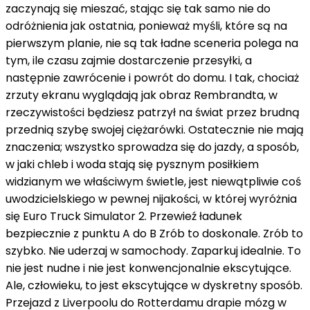
zaczynają się mieszać, stając się tak samo nie do
odróżnienia jak ostatnia, ponieważ myśli, które są na
pierwszym planie, nie są tak ładne sceneria polega na
tym, ile czasu zajmie dostarczenie przesyłki, a
następnie zawrócenie i powrót do domu. I tak, chociaż
zrzuty ekranu wyglądają jak obraz Rembrandta, w
rzeczywistości będziesz patrzył na świat przez brudną
przednią szybę swojej ciężarówki. Ostatecznie nie mają
znaczenia; wszystko sprowadza się do jazdy, a sposób,
w jaki chleb i woda stają się pysznym posiłkiem
widzianym we właściwym świetle, jest niewątpliwie coś
uwodzicielskiego w pewnej nijakości, w której wyróżnia
się Euro Truck Simulator 2. Przewieź ładunek
bezpiecznie z punktu A do B Zrób to doskonale. Zrób to
szybko. Nie uderzaj w samochody. Zaparkuj idealnie. To
nie jest nudne i nie jest konwencjonalnie ekscytujące.
Ale, człowieku, to jest ekscytujące w dyskretny sposób.
Przejazd z Liverpoolu do Rotterdamu drapie mózg w