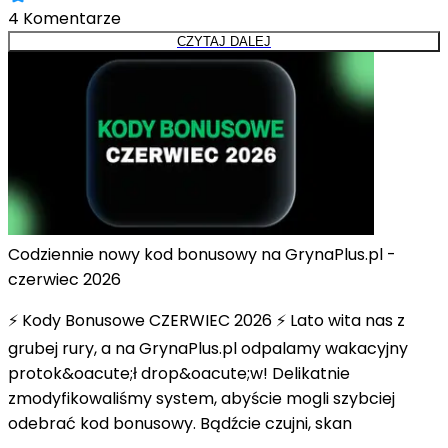
4
Komentarze
CZYTAJ DALEJ
Codziennie nowy kod bonusowy na GrynaPlus.pl -
czerwiec 2026
⚡ Kody Bonusowe CZERWIEC 2026 ⚡ Lato wita nas z
grubej rury, a na GrynaPlus.pl odpalamy wakacyjny
protok&oacute;ł drop&oacute;w! Delikatnie
zmodyfikowaliśmy system, abyście mogli szybciej
odebrać kod bonusowy. Bądźcie czujni, skan