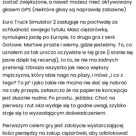
zostać zwiększone, a nawet możesz mieć aktywowany
głosem GPS (niektóre głosy są naprawdę zabawne)
Euro Truck Simulator 2 zasługuje na pochwałę za
schludność swojego tytułu. Masz ciężarówkę,
symulujesz jazdę po Europie, to druga gra z serii.
Gotowe. Martwe proste i wiemy, gdzie jesteśmy. To, co
uznałem za tak uroczo oczywiste w tej grze (i stanie się
jasne dzięki tej recenzji), to to, że nie ma żadnych
pretensji. Obnaża wszystko jak nieco większy
mężczyzna, który idzie nago na plaży, i mówi: „I co z
tego? To ja” i jako takie nie można nie dać się nabrać
na cały przepis, zwłaszcza że na papierze koncepcja
jest słusznie nudna. Po prostu… jeździsz. Choć na
pierwszy rzut oka wydaje się to godne uwagi, szybko
staje się to wyzwalającym doświadczeniem.
Pierwszym celem gry jest zdobycie wystarczającej
ilości pieniędzy na zakup ciężarówki, aby odblokować