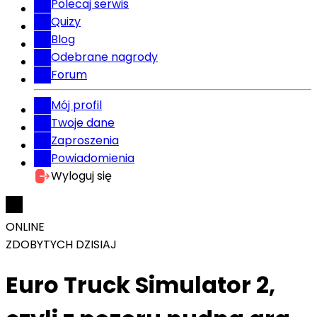
Polecaj serwis
Quizy
Blog
Odebrane nagrody
Forum
Mój profil
Twoje dane
Zaproszenia
Powiadomienia
Wyloguj się
ONLINE
ZDOBYTYCH DZISIAJ
Euro Truck Simulator 2,