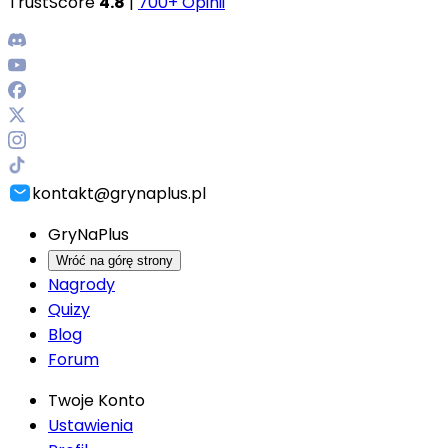
TrustScore
4.8
|
700+ Opinii
kontakt@grynaplus.pl
GryNaPlus
Wróć na górę strony
Nagrody
Quizy
Blog
Forum
Twoje Konto
Ustawienia