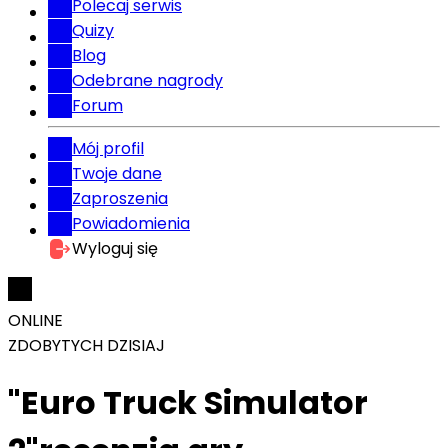
Polecaj serwis
Quizy
Blog
Odebrane nagrody
Forum
Mój profil
Twoje dane
Zaproszenia
Powiadomienia
Wyloguj się
ONLINE
ZDOBYTYCH DZISIAJ
"Euro Truck Simulator