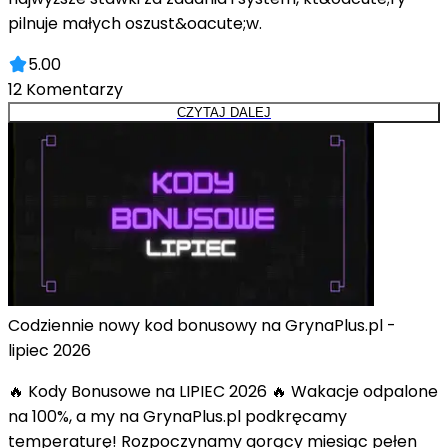
pilnuje małych oszust&oacute;w.
5.00
12
Komentarzy
CZYTAJ DALEJ
Codziennie nowy kod bonusowy na GrynaPlus.pl -
lipiec 2026
🔥 Kody Bonusowe na LIPIEC 2026 🔥 Wakacje odpalone
na 100%, a my na GrynaPlus.pl podkręcamy
temperaturę! Rozpoczynamy gorący miesiąc pełen