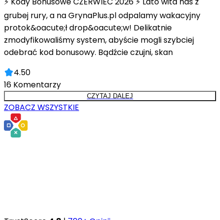
⚡ Kody Bonusowe CZERWIEC 2026 ⚡ Lato wita nas z
grubej rury, a na GrynaPlus.pl odpalamy wakacyjny
protok&oacute;ł drop&oacute;w! Delikatnie
zmodyfikowaliśmy system, abyście mogli szybciej
odebrać kod bonusowy. Bądźcie czujni, skan
4.50
16
Komentarzy
CZYTAJ DALEJ
ZOBACZ WSZYSTKIE