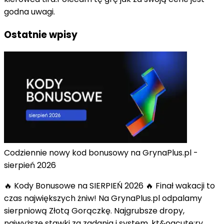
godna uwagi.
Ostatnie wpisy
Codziennie nowy kod bonusowy na GrynaPlus.pl -
sierpień 2026
🔥 Kody Bonusowe na SIERPIEŃ 2026 🔥 Finał wakacji to
czas największych żniw! Na GrynaPlus.pl odpalamy
sierpniową Złotą Gorączkę. Najgrubsze dropy,
najwyższe stawki za zadania i system, kt&oacute;ry