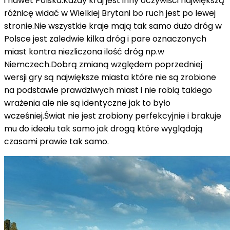
i nawet Polska.Każdy kraj jest inny oczywiści największą
różnicę widać w Wielkiej Brytani bo ruch jest po lewej
stronie.Nie wszystkie kraje mają tak samo dużo dróg w
Polsce jest zaledwie kilka dróg i pare oznaczonych
miast kontra niezliczona ilość dróg np.w
Niemczech.Dobrą zmianą względem poprzedniej
wersji gry są największe miasta które nie są zrobione
na podstawie prawdziwych miast i nie robią takiego
wrażenia ale nie są identyczne jak to było
wcześniej.Świat nie jest zrobiony perfekcyjnie i brakuje
mu do ideału tak samo jak drogą które wyglądają
czasami prawie tak samo.