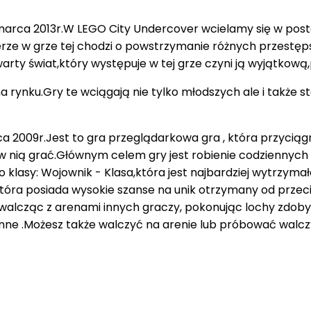
arca 2013r.W LEGO City Undercover wcielamy się w postać
ierze w grze tej chodzi o powstrzymanie różnych przestę
rty świat,który występuje w tej grze czyni ją wyjątkową
na rynku.Gry te wciągają nie tylko młodszych ale i także 
 2009r.Jest to gra przeglądarkowa gra , która przyciągn
w nią grać.Głównym celem gry jest robienie codziennych z
to klasy: Wojownik - Klasa,która jest najbardziej wytrzym
tóra posiada wysokie szanse na unik otrzymany od przeci
,walcząc z arenami innych graczy, pokonując lochy zdo
nne .Możesz także walczyć na arenie lub próbować walczy