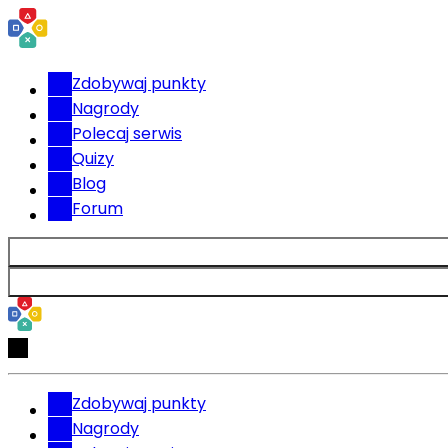
Zdobywaj punkty
Nagrody
Polecaj serwis
Quizy
Blog
Forum
Zdobywaj punkty
Nagrody