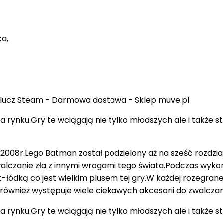
a,
na rynku.Gry te wciągają nie tylko młodszych ale i także 
 2008r.Lego Batman został podzielony aż na sześć rozdzi
walczanie zła z innymi wrogami tego świata.Podczas wyk
ódką co jest wielkim plusem tej gry.W każdej rozegranej
również występuje wiele ciekawych akcesorii do zwalczani
na rynku.Gry te wciągają nie tylko młodszych ale i także 