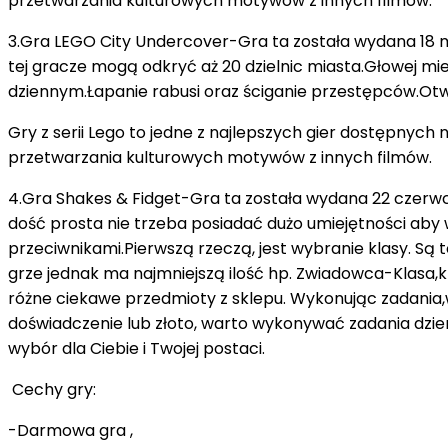
przetwarzania kulturowych motywów z innych filmów.
3.Gra LEGO City Undercover-Gra ta została wydana 18 m
tej gracze mogą odkryć aż 20 dzielnic miasta.Głowej m
dziennym.Łapanie rabusi oraz ściganie przestępców.Otwa
Gry z serii Lego to jedne z najlepszych gier dostępnych 
przetwarzania kulturowych motywów z innych filmów.
4.Gra Shakes & Fidget-Gra ta została wydana 22 czerwca
dość prosta nie trzeba posiadać dużo umiejętności aby 
przeciwnikami.Pierwszą rzeczą, jest wybranie klasy. Są 
grze jednak ma najmniejszą ilość hp. Zwiadowca-Klasa,k
różne ciekawe przedmioty z sklepu. Wykonując zadania
doświadczenie lub złoto, warto wykonywać zadania dzie
wybór dla Ciebie i Twojej postaci.
Cechy gry:
-Darmowa gra ,