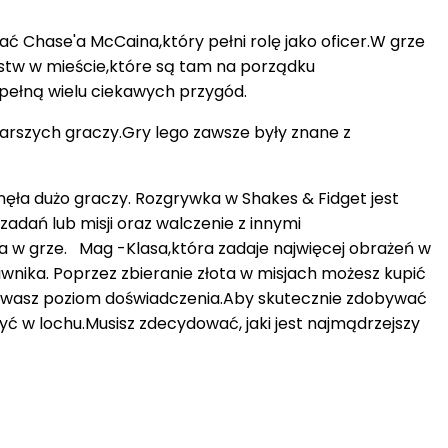
 Chase'a McCaina,który pełni rolę jako oficer.W grze
pstw w mieście,które są tam na porządku
,pełną wielu ciekawych przygód.
starszych graczy.Gry lego zawsze były znane z
ęła dużo graczy. Rozgrywka w Shakes & Fidget jest
adań lub misji oraz walczenie z innymi
ała w grze. Mag -Klasa,która zadaje najwięcej obrażeń w
wnika. Poprzez zbieranie złota w misjach możesz kupić
bywasz poziom doświadczenia.Aby skutecznie zdobywać
ć w lochu.Musisz zdecydować, jaki jest najmądrzejszy