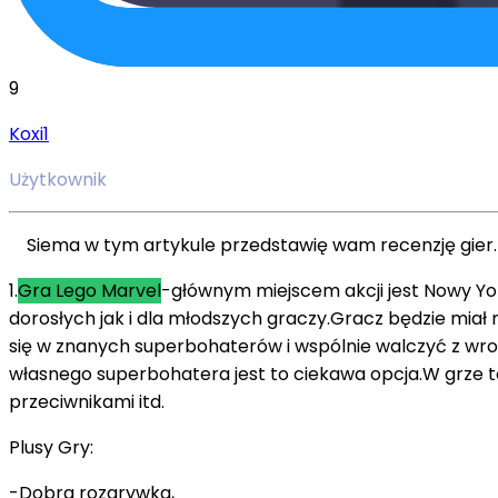
9
Koxi1
Użytkownik
Siema w tym artykule przedstawię wam recenzję gier.My
1.
Gra Lego Marvel
-głównym miejscem akcji jest Nowy Yo
dorosłych jak i dla młodszych graczy.Gracz będzie mia
się w znanych superbohaterów i wspólnie walczyć z wro
własnego superbohatera jest to ciekawa opcja.W grze 
przeciwnikami itd.
Plusy Gry:
-Dobra rozgrywka,