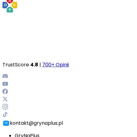
TrustScore
4.8
|
700+ Opinii
kontakt@grynaplus.pl
GryNaPlus