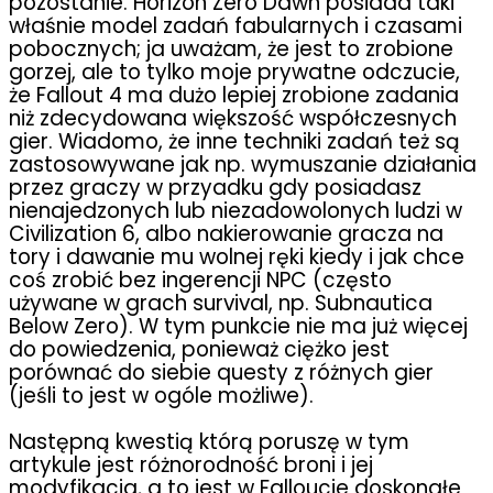
pozostanie. Horizon Zero Dawn posiada taki
właśnie model zadań fabularnych i czasami
pobocznych; ja uważam, że jest to zrobione
gorzej, ale to tylko moje prywatne odczucie,
że Fallout 4 ma dużo lepiej zrobione zadania
niż zdecydowana większość współczesnych
gier. Wiadomo, że inne techniki zadań też są
zastosowywane jak np. wymuszanie działania
przez graczy w przyadku gdy posiadasz
nienajedzonych lub niezadowolonych ludzi w
Civilization 6, albo nakierowanie gracza na
tory i dawanie mu wolnej ręki kiedy i jak chce
coś zrobić bez ingerencji NPC (często
używane w grach survival, np. Subnautica
Below Zero). W tym punkcie nie ma już więcej
do powiedzenia, ponieważ ciężko jest
porównać do siebie questy z różnych gier
(jeśli to jest w ogóle możliwe).
Następną kwestią którą poruszę w tym
artykule jest różnorodność broni i jej
modyfikacja, a to jest w Falloucie doskonałe