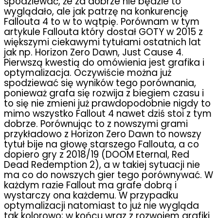
spodziewać, że za dobrze nie będzie to
wyglądało, ale jak patrzę na konkurencję
Fallouta 4 to w to wątpię. Porównam w tym
artykule Fallouta który dostał GOTY w 2015 z
większymi ciekawymi tytułami ostatnich lat
jak np. Horizon Zero Dawn, Just Cause 4.
Pierwszą kwestią do omówienia jest grafika i
optymalizacja. Oczywiście można już
spodziewać się wyników tego porównania,
ponieważ grafa się rozwija z biegiem czasu i
to się nie zmieni już prawdopodobnie nigdy to
mimo wszystko Fallout 4 nawet dziś stoi z tym
dobrze. Porównując to z nowszymi grami
przykładowo z Horizon Zero Dawn to nowszy
tytuł bije na głowę starszego Fallouta, a co
dopiero gry z 2018/19 (DOOM Eternal, Red
Dead Redemption 2), a w takiej sytuacji nie
ma co do nowszych gier tego porównywać. W
każdym razie Fallout ma grafe dobrą i
wystarczy ona każdemu. W przypadku
optymalizacji natomiast to już nie wygląda
tak kolorowo; w końcu wraz z rozwojem grafiki