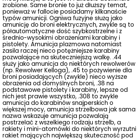
zrobione. Same bronie to już dłuższy temat,
ponieważ w fallocie posiadamy kilkanaście
typów amunicji. Ogniwa fuzyjne służą jako
amunicję do broni elektrycznych, zwykle są to
półautomatyczne dość szybkostrzelne i z
średnio-wysokimi obrażeniami karabiny i
pistolety. Amunicja plazmowa natomiast
zasila raczej nieco potężniejsze karabiny
pozwalające na skuteczniejszą walkę. .44
służy jako amunicja do niektórych rewolwerów
(np. Rewolwer Kelloga), .45 to pożywienie dla
broni posiadających (zwykle) nieco wyższe
obrażenia od domyślnych broni, .38 na
podstawowe pistolety i karabiny, lepsze od
nich jest prawie wszystko, .308 to zwykle
amunicja do karabinów snajperskich o
większej mocy, amunicja strzelbowa jak sama
nazwa wskazuje amunicja pozwalają
postrzelać z wszelkiego rodzaju strzelb, a
rakiety i mini-atomówki do niektórych wyrzutni
rakiet mających największą skuteczność pod