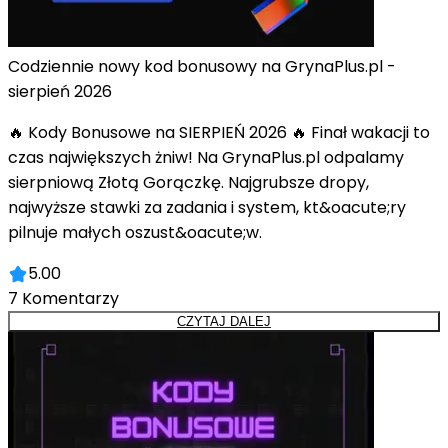
Codziennie nowy kod bonusowy na GrynaPlus.pl -
sierpień 2026
🔥 Kody Bonusowe na SIERPIEŃ 2026 🔥 Finał wakacji to
czas największych żniw! Na GrynaPlus.pl odpalamy
sierpniową Złotą Gorączkę. Najgrubsze dropy,
najwyższe stawki za zadania i system, kt&oacute;ry
pilnuje małych oszust&oacute;w.
5.00
7
Komentarzy
CZYTAJ DALEJ