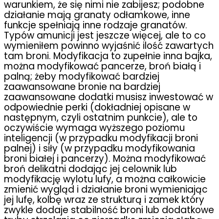
warunkiem, że się nimi nie zabijesz; podobne
działanie mają granaty odłamkowe, inne
funkcje spełniają inne rodzaje granatów.
Typów amunicji jest jeszcze więcej, ale to co
wymieniłem powinno wyjaśnić ilość zawartych
tam broni. Modyfikacja to zupełnie inna bajka,
można modyfikować pancerze, broń białą i
palną; żeby modyfikować bardziej
zaawansowane bronie na bardziej
zaawansowane dodatki musisz inwestować w
odpowiednie perki (dokładniej opisane w
następnym, czyli ostatnim punkcie), ale to
oczywiście wymaga wyższego poziomu
inteligencji (w przypadku modyfikacji broni
palnej) i siły (w przypadku modyfikowania
broni białej i pancerzy). Można modyfikować
broń delikatni dodając jej celownik lub
modyfikację wylotu lufy, a można całkowicie
zmienić wygląd i działanie broni wymieniając
jej lufę, kolbę wraz ze strukturą i zamek który
zwykle dodaje stabilność broni lub dodatkowe