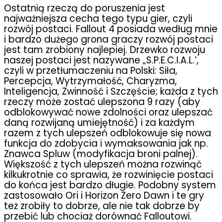
Ostatnią rzeczą do poruszenia jest
najważniejsza cecha tego typu gier, czyli
rozwój postaci. Fallout 4 posiada według mnie
i bardzo dużego grona graczy rozwój postaci
jest tam zrobiony najlepiej. Drzewko rozwoju
naszej postaci jest nazywane „S.P.E.C.I.A.L.’,
czyli w przetłumaczeniu na Polski: Siła,
Percepcja, Wytrzymałość, Charyzma,
Inteligencja, Zwinność i Szczęście; każda z tych
rzeczy może zostać ulepszona 9 razy (aby
odblokowywać nowe zdolności oraz ulepszać
daną rozwijaną umiejętność) i za każdym
razem z tych ulepszeń odblokowuje się nowa
funkcja do zdobycia i wymaksowania jak np.
Znawca Spluw (modyfikacja broni palnej).
Większość z tych ulepszeń można rozwinąć
kilkukrotnie co sprawia, że rozwinięcie postaci
do końca jest bardzo długie. Podobny system
zastosowało Ori i Horizon Zero Dawn i te gry
też zrobiły to dobrze, ale nie tak dobrze by
przebić lub chociaż dorównać Falloutowi.