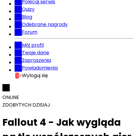
Polecaj serwis
Quizy
Blog
Odebrane nagrody
Forum
Mój profil
Twoje dane
Zaproszenia
Powiadomienia
Wyloguj się
ONLINE
ZDOBYTYCH DZISIAJ
Fallout 4 - Jak wygląda