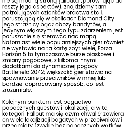
nie są mocną stroną fallouta (porównując do
reszty jego aspektów), znajdziemy tam
patrolujących członków bractwa stali,
poruszającą się w okolicach Diamond City
jego strażnicy bądź obozy bandytów, a
jedynym większym tego typu zdarzeniem jest
poruszanie się sterowca nad mapą.
Natomiast wiele popularniejszych gier również
nie wystawia na tą kartę zbyt wiele, Forza
Horizon 5 to tymczasowe burze piaskowe i
zmiany pogodowe, z kilkoma innymi
dodatkami do dynamicznej pogody
Battlefield 2042; większość gier stawia na
spawnowanie przeciwników w mniej lub
bardziej dopracowany sposób, co jest
zrozumiałe.
Kolejnym punktem jest bogactwo
pobocznych questów i lokalizacji, a w tej
kategorii Fallout ma się czym chwalić; zawiera
on wiele lokalizacji bogatych w przeciwników i
przedmioty (zwykle bez pobocznych wątków