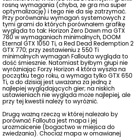
rosną wymagania (chyba, że gra ma super
optymalizację) i tego nie da się zatrzymać.
Przy porównaniu wymagań systemowych z
tymi grami do których porównałem grafikę
wygląda to tak: Horizon Zero Dawn ma GTX
780 w wymaganiach minimalnych, DOOM
Eternal GTX 1050 Ti, a Red Dead Redemption 2
GTX 770; przy zestawieniu z 550 Ti
minimalnych wymagań Fallouta wygląda to
dość śmiesznie. Natomiast byłbym głupi nie
wyróżniając Forzy Horizon 4 która wyszła na
początku tego roku, a wymaga tylko GTX 650
Ti, a do dzisiaj jest uważana za jedną z
najlepiej wyglądających gier; na niskich
ustawieniach nie wygląda może najlepiej, ale
przy tej kwestii należy to wyróżnić.
Drugą ważną rzeczą w której należało by
porównać Fallouta jest mapa i jej
urozmaicenie (bogactwo w miejsca do
zwiedzania). Chociaż mapa w omawianej