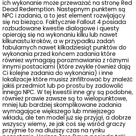
ich wykonanie może przeważać na stronę Red
Dead Redemption. Następnym punktem są
NPC i zadania, a to jest element rozwijający
się na bieżąco. Faktycznie Fallout 4 posiada
rozbudowane kwestie dialogowe i questy
opierają się na wykonaniu kilku lub nawet
kilkunastu kroków, a w przypadku zadań
fabularnych nawet kilkadziesiąt punktów do
wykonania przed końcem zadania które
również wymagają porozmawiania z różnymi
innymi postaciami (które zwykle również dają
Ci kolejne zadania do wykonania) i inne
lokalizacje które musisz zinfiltrować by znaleźć
jakiś przedmiot lub po prostu by zadowolić
innego NPC. W tej kwestii inne gry są podobne,
również prawie zawsze są to wielopunktowe,
mniej lub bardziej skomplikowane zadania
wymagające większego lub mniejszego
wkładu, ale ten model już się przyjął, a dobrze
wszyscy wiemy, że jak coś się wśród graczy
przyjmie to na dłuższy czas na rynku