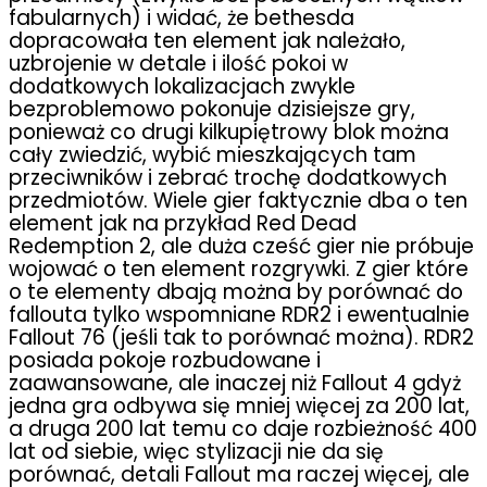
fabularnych) i widać, że bethesda
dopracowała ten element jak należało,
uzbrojenie w detale i ilość pokoi w
dodatkowych lokalizacjach zwykle
bezproblemowo pokonuje dzisiejsze gry,
ponieważ co drugi kilkupiętrowy blok można
cały zwiedzić, wybić mieszkających tam
przeciwników i zebrać trochę dodatkowych
przedmiotów. Wiele gier faktycznie dba o ten
element jak na przykład Red Dead
Redemption 2, ale duża cześć gier nie próbuje
wojować o ten element rozgrywki. Z gier które
o te elementy dbają można by porównać do
fallouta tylko wspomniane RDR2 i ewentualnie
Fallout 76 (jeśli tak to porównać można). RDR2
posiada pokoje rozbudowane i
zaawansowane, ale inaczej niż Fallout 4 gdyż
jedna gra odbywa się mniej więcej za 200 lat,
a druga 200 lat temu co daje rozbieżność 400
lat od siebie, więc stylizacji nie da się
porównać, detali Fallout ma raczej więcej, ale