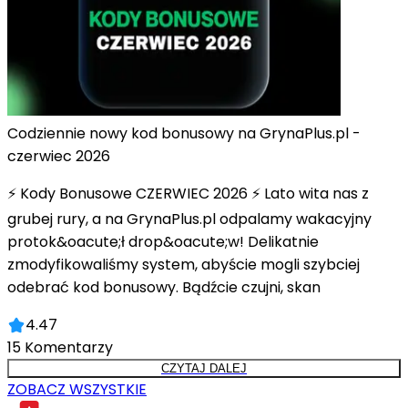
Codziennie nowy kod bonusowy na GrynaPlus.pl -
czerwiec 2026
⚡ Kody Bonusowe CZERWIEC 2026 ⚡ Lato wita nas z
grubej rury, a na GrynaPlus.pl odpalamy wakacyjny
protok&oacute;ł drop&oacute;w! Delikatnie
zmodyfikowaliśmy system, abyście mogli szybciej
odebrać kod bonusowy. Bądźcie czujni, skan
4.47
15
Komentarzy
CZYTAJ DALEJ
ZOBACZ WSZYSTKIE