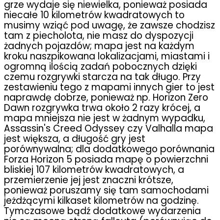
grze wydaje się niewielka, ponieważ posiada
niecałe 10 kilometrów kwadratowych to
musimy wziąć pod uwagę, że zawsze chodzisz
tam z piecholota, nie masz do dyspozycji
żadnych pojazdów; mapa jest na każdym
kroku naszpikowana lokalizacjami, miastami i
ogromną ilością zadań pobocznych dzięki
czemu rozgrywki starcza na tak długo. Przy
zestawieniu tego z mapami innych gier to jest
naprawdę dobrze, ponieważ np. Horizon Zero
Dawn rozgrywka trwa około 2 razy krócej, a
mapa mniejsza nie jest w żadnym wypadku,
Assassin's Creed Odyssey czy Valhalla mapa
jest większa, a długość gry jest
porównywalna; dla dodatkowego porównania
Forza Horizon 5 posiada mapę o powierzchni
bliskiej 107 kilometrów kwadratowych, a
przemierzenie jej jest znaczni krótsze,
ponieważ poruszamy się tam samochodami
jeżdżącymi kilkaset kilometrów na godzinę.
Tymczasowe bądź dodatkowe wydarzenia