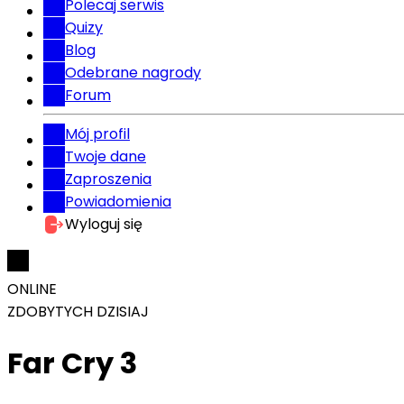
Polecaj serwis
Quizy
Blog
Odebrane nagrody
Forum
Mój profil
Twoje dane
Zaproszenia
Powiadomienia
Wyloguj się
ONLINE
ZDOBYTYCH DZISIAJ
Far Cry 3