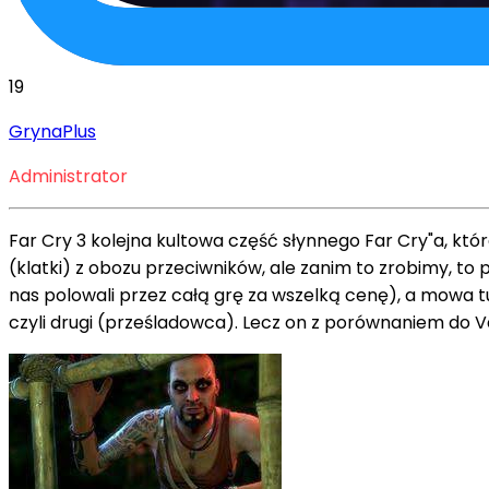
19
GrynaPlus
Administrator
Far Cry 3 kolejna kultowa część słynnego Far Cry"a, któ
(klatki) z obozu przeciwników, ale zanim to zrobimy, t
nas polowali przez całą grę za wszelką cenę), a mowa t
czyli drugi (prześladowca). Lecz on z porównaniem do Va