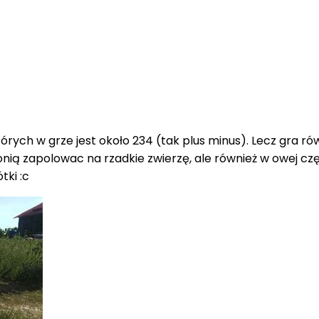
rych w grze jest około 234 (tak plus minus). Lecz gra r
 zapolowac na rzadkie zwierzę, ale również w owej części
tki :c