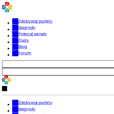
Zdobywaj punkty
Nagrody
Polecaj serwis
Quizy
Blog
Forum
Zdobywaj punkty
Nagrody