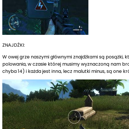
ZNAJDŹKI:
W owej grze naszymi głównymi znajdźkami są posążki, któ
polowania, w czasie której musimy wyznaczoną nam bronią
chyba 14) i każda jest inna, lecz malutki minus, są one kró